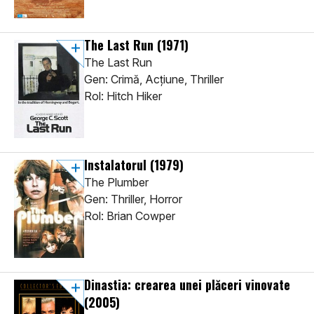
The Last Run
(1971)
The Last Run
Gen: Crimă, Acţiune, Thriller
Rol: Hitch Hiker
Instalatorul
(1979)
The Plumber
Gen: Thriller, Horror
Rol: Brian Cowper
Dinastia: crearea unei plăceri vinovate
(2005)