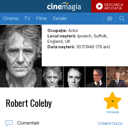
DESCARCA
APLICATIA
Cinema
TV
Filme
Seriale
Ocupație:
Actor
Locul naşterii:
Ipswich, Suffolk,
England, UK
Data naşterii:
30.11.1946 (79 ani)
Robert Coleby
-
Votează
Comentarii
COMENTEAZA