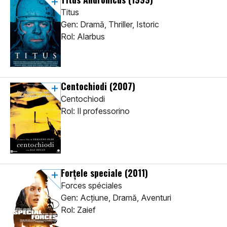
Titus
Gen: Dramă, Thriller, Istoric
Rol: Alarbus
Centochiodi
(2007)
Centochiodi
Rol: Il professorino
Forțele speciale
(2011)
Forces spéciales
Gen: Acţiune, Dramă, Aventuri
Rol: Zaief