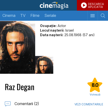
DESCARCA
APLICATIA
Cinema
TV
Filme
Seriale
Ocupație:
Actor
Locul naşterii:
Israel
Data naşterii:
25.08.1968 (57 ani)
Raz Degan
8.0
Votează
Comentarii (2)
VEZI COMENTARIILE