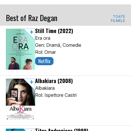
Best of Raz Degan
TOATE
FILMELE
Still Time
(2022)
Era ora
Gen: Dramă, Comedie
Rol: Omar
Netflix
Albakiara
(2008)
Albakiara
Rol: Ispettore Castri
Titus Andronicus
(1999)