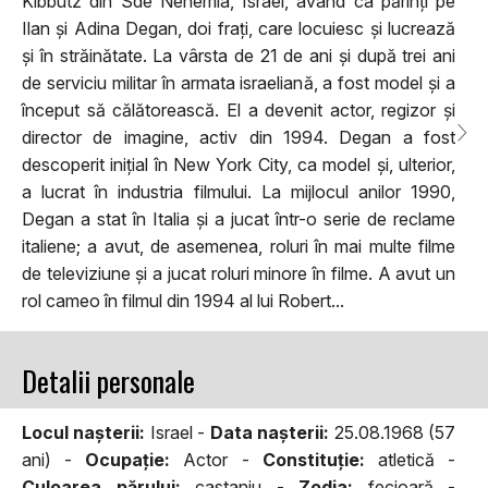
Kibbutz din Sde Nehemia, Israel, având ca părinți pe
Ilan și Adina Degan, doi frați, care locuiesc și lucrează
și în străinătate. La vârsta de 21 de ani și după trei ani
de serviciu militar în armata israeliană, a fost model și a
început să călătorească. El a devenit actor, regizor și
director de imagine, activ din 1994. Degan a fost
descoperit inițial în New York City, ca model și, ulterior,
a lucrat în industria filmului. La mijlocul anilor 1990,
Degan a stat în Italia și a jucat într-o serie de reclame
italiene; a avut, de asemenea, roluri în mai multe filme
de televiziune și a jucat roluri minore în filme. A avut un
rol cameo în filmul din 1994 al lui Robert...
Detalii personale
Locul naşterii:
Israel -
Data naşterii:
25.08.1968 (57
ani) -
Ocupaţie:
Actor -
Constituţie:
atletică -
Culoarea părului:
castaniu -
Zodia:
fecioară -