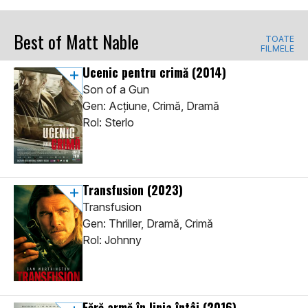
Best of Matt Nable
TOATE
FILMELE
Ucenic pentru crimă
(2014)
Son of a Gun
Gen: Acţiune, Crimă, Dramă
Rol: Sterlo
Transfusion
(2023)
Transfusion
Gen: Thriller, Dramă, Crimă
Rol: Johnny
Fără armă în linia întâi
(2016)