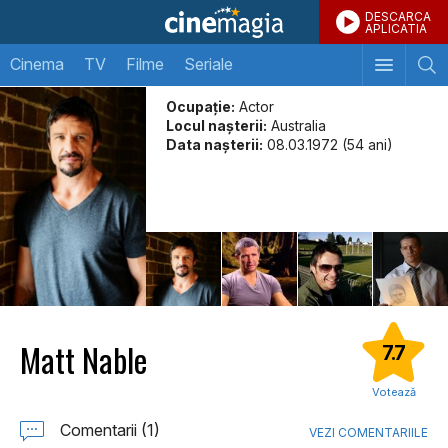
DESCARCA
APLICATIA
Cinema
TV
Filme
Seriale
Ocupație:
Actor
Locul naşterii:
Australia
Data naşterii:
08.03.1972 (54 ani)
Matt Nable
7.7
Votează
Comentarii (1)
VEZI COMENTARIILE