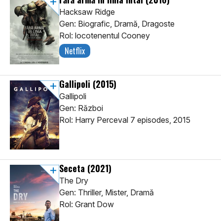
Hacksaw Ridge
Gen: Biografic, Dramă, Dragoste
Rol: locotenentul Cooney
Netflix
Gallipoli
(2015)
Gallipoli
Gen: Război
Rol: Harry Perceval 7 episodes, 2015
Seceta
(2021)
The Dry
Gen: Thriller, Mister, Dramă
Rol: Grant Dow