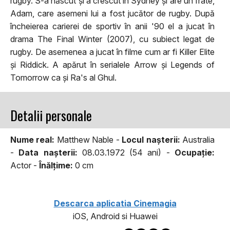
rugby. S-a născut și a crescut în Sydney și are un frate,
Adam, care asemeni lui a fost jucător de rugby. După
încheierea carierei de sportiv în anii '90 el a jucat în
drama The Final Winter (2007), cu subiect legat de
rugby. De asemenea a jucat în filme cum ar fi Killer Elite
și Riddick. A apărut în serialele Arrow și Legends of
Tomorrow ca și Ra's al Ghul.
Detalii personale
Nume real:
Matthew Nable -
Locul naşterii:
Australia
-
Data naşterii:
08.03.1972 (54 ani) -
Ocupaţie:
Actor -
Înălţime:
0 cm
Descarca aplicatia Cinemagia
iOS, Android si Huawei