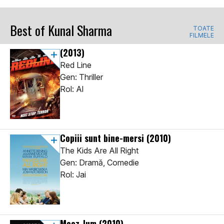
Best of Kunal Sharma
TOATE
FILMELE
(2013)
Red Line
Gen: Thriller
Rol: Al
Copiii sunt bine-mersi
(2010)
The Kids Are All Right
Gen: Dramă, Comedie
Rol: Jai
Mooz-lum
(2010)