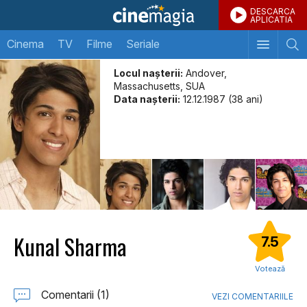
DESCARCA
APLICATIA
Cinema
TV
Filme
Seriale
Locul naşterii:
Andover,
Massachusetts, SUA
Data naşterii:
12.12.1987 (38 ani)
Kunal Sharma
7.5
Votează
Comentarii (1)
VEZI COMENTARIILE