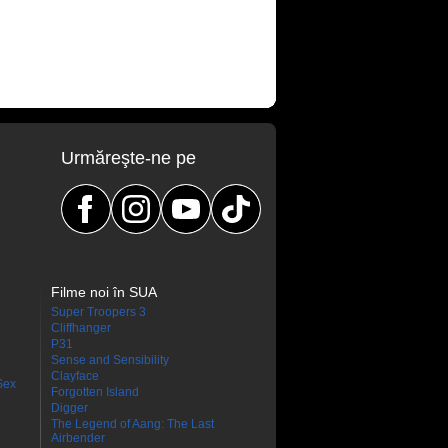
Urmăreşte-ne pe
Filme noi în SUA
Super Troopers 3
Cliffhanger
P31
Sense and Sensibility
Clayface
Sex
Forgotten Island
Digger
The Legend of Aang: The Last
Airbender