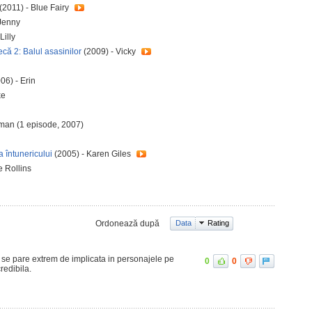
(2011) - Blue Fairy
Jenny
Lilly
ecă 2: Balul asasinilor
(2009) - Vicky
06) - Erin
ke
rman (1 episode, 2007)
a întunericului
(2005) - Karen Giles
e Rollins
Ordonează după
Data
Rating
 se pare extrem de implicata in personajele pe
0
0
redibila.