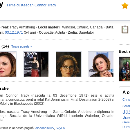
y
Filme cu Keegan Connor Tracy
 real
: Tracy Armstrong ·
Locul naşterii
: Windsor, Ontario, Canada ·
Data
rii
:
03.12.1971
(54 ani) ·
Ocupaţie
: Actrita ·
Zodia
: Săgetător
 (14)
Toate pozele »
Best 
rafie
A c
an Connor Tracy (nascuta la 03 decembrie 1971) este o actrita
iana cunoscuta pentru rolul Kat Jennings in Final Destination 2(2003) si
Chri
Molly in Blackwoods (2002).
Sara
Ja
fost nascuta Tracy Armstrong in Sarnia,Ontario. A obtinut o diploma in
logie Sociala de la Universitatea Wilfrid Laurierin Waterloo, Ontario,
Bra
da.
Gree
Dura
tribuit la această pagină:
diaconescutv
,
SkyLo