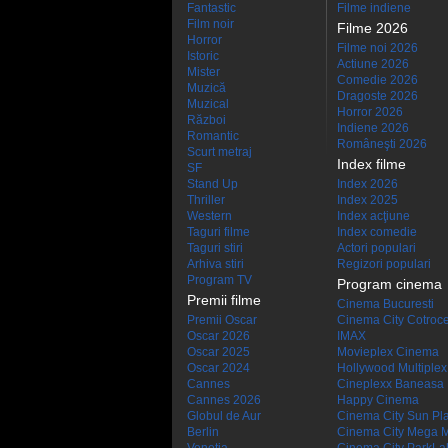
Fantastic
Filme indiene
Film noir
Filme 2026
Horror
Filme noi 2026
Istoric
Actiune 2026
Mister
Comedie 2026
Muzică
Dragoste 2026
Muzical
Horror 2026
Război
Indiene 2026
Romantic
Româneşti 2026
Scurt metraj
Index filme
SF
Stand Up
Index 2026
Thriller
Index 2025
Western
Index acţiune
Taguri filme
Index comedie
Taguri stiri
Actori populari
Arhiva stiri
Regizori populari
Program TV
Program cinema
Premii filme
Cinema Bucuresti
Premii Oscar
Cinema City Cotroc
Oscar 2026
IMAX
Oscar 2025
Movieplex Cinema
Oscar 2024
Hollywood Multiplex
Cannes
Cineplexx Baneasa
Cannes 2026
Happy Cinema
Globul de Aur
Cinema City Sun Pl
Berlin
Cinema City Mega M