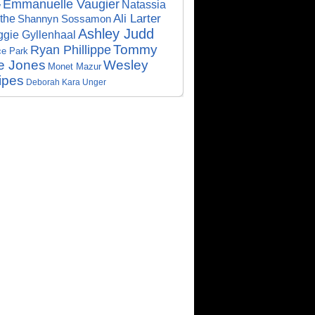
Emmanuelle Vaugier
Natassia
w
Ali Larter
the
Shannyn Sossamon
Ashley Judd
gie Gyllenhaal
Tommy
Ryan Phillippe
ce Park
e Jones
Wesley
Monet Mazur
ipes
Deborah Kara Unger