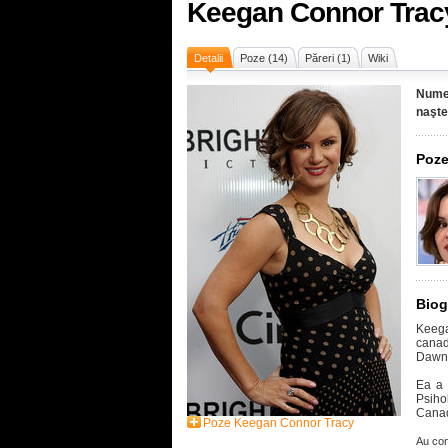
Keegan Connor Trac
Detalii
Poze (14)
Păreri (1)
Wiki
Nume
naşte
Poze
Biog
Keeg
canad
Dawn/
Ea a 
Psiho
Cana
Poze Keegan Connor Tracy
Au con