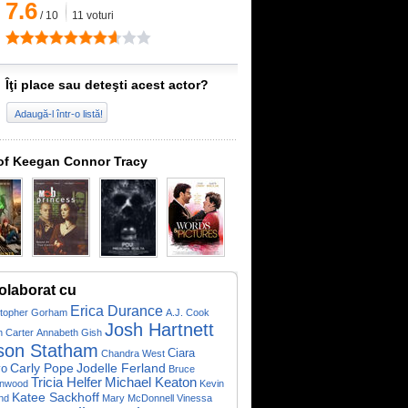
7.6
/
10
11
voturi
Îţi place sau deteşti acest actor?
Adaugă-l într-o listă!
of Keegan Connor Tracy
olaborat cu
Erica Durance
stopher Gorham
A.J. Cook
Josh Hartnett
h Carter
Annabeth Gish
son Statham
Ciara
Chandra West
vo
Carly Pope
Jodelle Ferland
Bruce
Tricia Helfer
Michael Keaton
nwood
Kevin
Katee Sackhoff
nd
Mary McDonnell
Vinessa