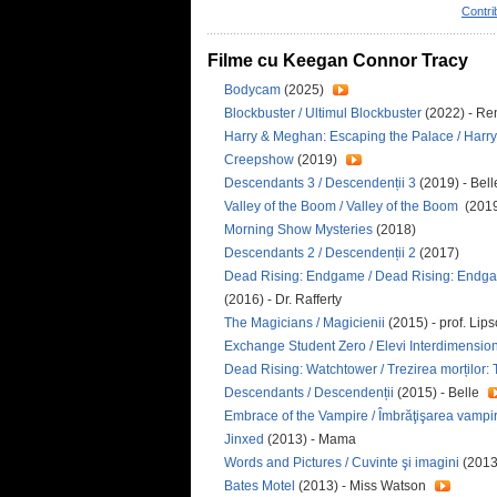
Contri
Filme cu Keegan Connor Tracy
Bodycam
(2025)
Blockbuster / Ultimul Blockbuster
(2022) - R
Harry & Meghan: Escaping the Palace / Harry
Creepshow
(2019)
Descendants 3 / Descendenții 3
(2019) - Bell
Valley of the Boom / Valley of the Boom
(2019
Morning Show Mysteries
(2018)
Descendants 2 / Descendenții 2
(2017)
Dead Rising: Endgame / Dead Rising: End
(2016) - Dr. Rafferty
The Magicians / Magicienii
(2015) - prof. Lip
Exchange Student Zero / Elevi Interdimension
Dead Rising: Watchtower / Trezirea morților:
Descendants / Descendenții
(2015) - Belle
Embrace of the Vampire / Îmbrăţişarea vampir
Jinxed
(2013) - Mama
Words and Pictures / Cuvinte şi imagini
(2013
Bates Motel
(2013) - Miss Watson