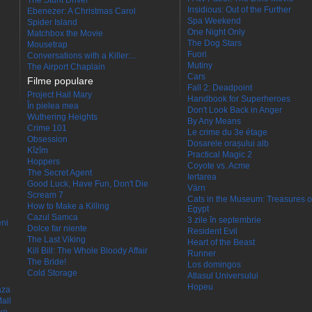
The Stunt Driver
Insidious: Out of the Further
Ebenezer: A Christmas Carol
Spa Weekend
Spider Island
One Night Only
Matchbox the Movie
The Dog Stars
Mousetrap
Fuori
Conversations with a Killer:...
Mutiny
The Airport Chaplain
Cars
Filme populare
Fall 2: Deadpoint
Project Hail Mary
Handbook for Superheroes
În pielea mea
Don't Look Back in Anger
Wuthering Heights
By Any Means
Crime 101
Le crime du 3e étage
Obsession
Dosarele orașului alb
Kîzîm
Practical Magic 2
Hoppers
Coyote vs. Acme
The Secret Agent
Iertarea
Good Luck, Have Fun, Don't Die
Värn
Scream 7
Cats in the Museum: Treasures o
How to Make a Killing
Egypt
Cazul Samca
3 zile în septembrie
eni
Dolce far niente
Resident Evil
The Last Viking
Heart of the Beast
Kill Bill: The Whole Bloody Affair
Runner
The Bride!
Los domingos
Cold Storage
Atlasul Universului
Hopeu
aza
all