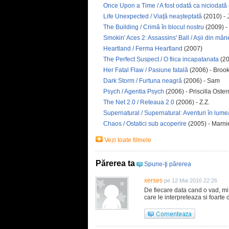
Once Upon a Time / A fost odată ca niciodată
Life Unexpected / Viață neașteptată
(2010) - 
The Building / Crimă în blocul nostru
(2009) - 
Smokin' Aces 2: Assassins' Ball / Așii din mân
Heartland / Ferma Heartland
(2007)
The Perfect Suspect / O fiica incapatanata
(20
Her Fatal Flaw / Pasiune fatală
(2006) - Broo
Dark Storm / Furtuna neagră
(2006) - Sam
Psych / Agentia Psych
(2006) - Priscilla Oste
The Net 2.0 / Reteaua 2.0
(2006) - Z.Z.
Supernatural / Supernatural: Aventuri în lume
Chaos / Ostatici sub acoperire
(2005) - Marni
Vezi toate filmele
Părerea ta
Spune-ţi părerea
xerses
pe 12 Mai 2016 22:26
De fiecare data cand o vad, mi
care le interpreteaza si foarte c