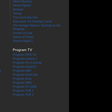
Other Mommy
Street Fighter
Remain
Jimmy
The Cat in the Hat
Ebenezer: A Christmas Carol
The Hunger Games: Sunrise on the
Reaping
Focker-in-Law
Game of Power
Violent Night 2
Program TV
Program PRO TV
Program Antena 1
Program Pro Cinema
Program Kanal D
Program AMC
f
Program FilmCafe
Program Diva
Program HBO
Program TV 1000
Program TVR 1
Program TVR 2