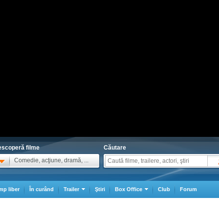
scoperă filme
Căutare
Comedie, acţiune, dramă, ...
mp liber
În curând
Trailer
Ştiri
Box Office
Club
Forum