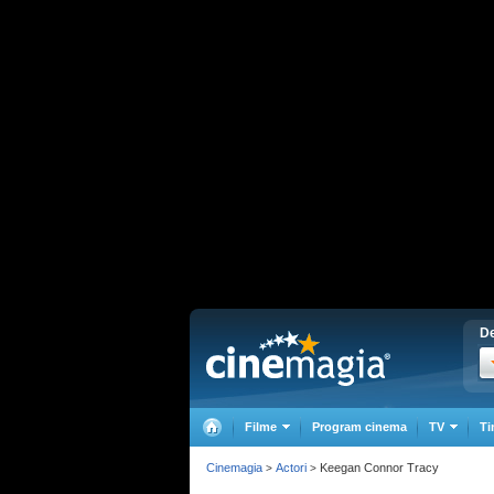
De
Filme
Program cinema
TV
Ti
Cinemagia
Actori
Keegan Connor Tracy
>
>