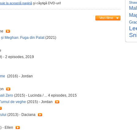
Sha
buie la această pagină
şi câştigă DVD-uri!
Mal
Mag
Vezi filme
Gra
Le
ene
Sn
 și Meghan: Fuga din Palat
(2021)
e
) - 2 episodes, 2019
game
(2016) - Jordan
son
ali Zero
(2015) - Lucinda / ... 4 episodes, 2015
 Turnul de veghe
(2015) - Jordan
ului
(2013) - Daciana
) - Ellen