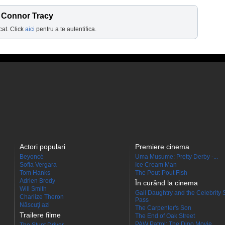
 Connor Tracy
cat. Click
aici
pentru a te autentifica.
Actori populari
Premiere cinema
Beyoncé
Uma Musume: Pretty Derby -...
Sofía Vergara
Ice Cream Man
Tom Hanks
The Pout-Pout Fish
Adrien Brody
În curând la cinema
Will Smith
Gail Daughtry and the Celebrity 
Charlize Theron
Pass
Născuţi azi
The Carpenter's Son
Trailere filme
The End of Oak Street
PAW Patrol: The Dino Movie