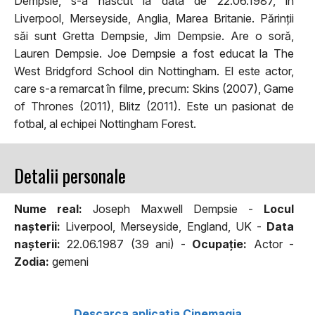
Dempsie, s-a născut la data de 22.06.1987, în
Liverpool, Merseyside, Anglia, Marea Britanie. Părinții
săi sunt Gretta Dempsie, Jim Dempsie. Are o soră,
Lauren Dempsie. Joe Dempsie a fost educat la The
West Bridgford School din Nottingham. El este actor,
care s-a remarcat în filme, precum: Skins (2007), Game
of Thrones (2011), Blitz (2011). Este un pasionat de
fotbal, al echipei Nottingham Forest.
Detalii personale
Nume real:
Joseph Maxwell Dempsie -
Locul
naşterii:
Liverpool, Merseyside, England, UK -
Data
naşterii:
22.06.1987 (39 ani) -
Ocupaţie:
Actor -
Zodia:
gemeni
Descarca aplicatia Cinemagia