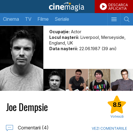
DESCARCA
APLICATIA
Cinema
TV
Filme
Seriale
Ocupație:
Actor
Locul naşterii:
Liverpool, Merseyside,
England, UK
Data naşterii:
22.06.1987 (39 ani)
Joe Dempsie
8.5
Votează
Comentarii (4)
VEZI COMENTARIILE