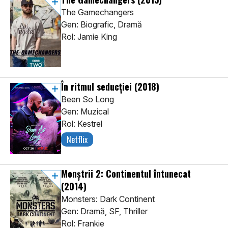
The Gamechangers
Gen: Biografic, Dramă
Rol: Jamie King
În ritmul seducției
(2018)
Been So Long
Gen: Muzical
Rol: Kestrel
Netflix
Monștrii 2: Continentul întunecat
(2014)
Monsters: Dark Continent
Gen: Dramă, SF, Thriller
Rol: Frankie