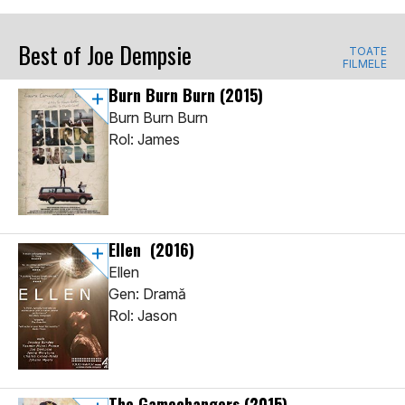
Best of Joe Dempsie
TOATE
FILMELE
Burn Burn Burn
(2015)
Burn Burn Burn
Rol: James
Ellen
(2016)
Ellen
Gen: Dramă
Rol: Jason
The Gamechangers
(2015)