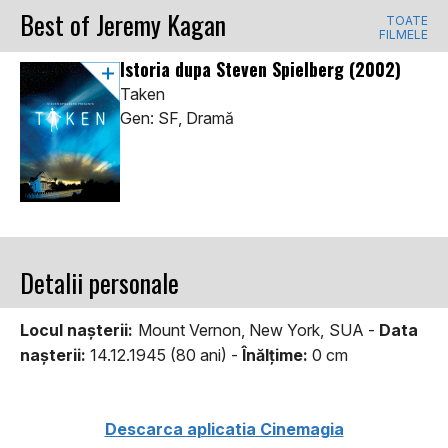
Best of Jeremy Kagan
TOATE
FILMELE
Istoria dupa Steven Spielberg
(2002)
Taken
Gen: SF, Dramă
Detalii personale
Locul naşterii:
Mount Vernon, New York, SUA -
Data
naşterii:
14.12.1945 (80 ani) -
Înălţime:
0 cm
Descarca aplicatia Cinemagia