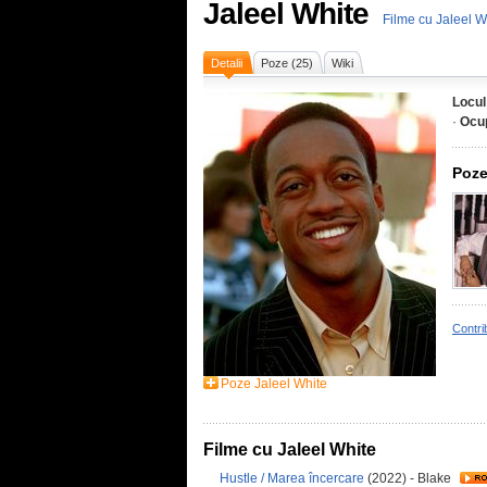
Jaleel White
Filme cu Jaleel W
Detalii
Poze (25)
Wiki
Locul
·
Ocu
Poze
Contri
Poze Jaleel White
Filme cu Jaleel White
Hustle / Marea încercare
(2022) - Blake