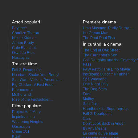
Actori populari
Premiere cinema
Beyoncé
Uma Musume: Pretty Derby -...
Charlize Theron
Ice Cream Man
Nicole Kidman
The Pout-Pout Fish
Adrien Brody
În curând la cinema
Cate Blanchett
The End of Oak Street
Osvaldo Ríos
The Carpenter's Son
Născuţi azi
Gail Daughtry and the Celebrity 
Trailere filme
Pass
PAW Patrol: The Dino Movie
Fall 2: Deadpoint
Insidious: Out of the Further
Ha-chan, Shake Your Booty!
Spa Weekend
Star Wars: Visions Presents -...
One Night Only
Big Chicken: A Fast Food...
The Dog Stars
Phenomena
Fuori
Motherwitch
Mutiny
Rise of the Footsoldier:...
Sacrifice
Filme populare
Handbook for Superheroes
Project Hail Mary
Fall 2: Deadpoint
În pielea mea
Cars
Wuthering Heights
Don't Look Back in Anger
Obsession
By Any Means
Crime 101
Le crime du 3e étage
Kîzîm