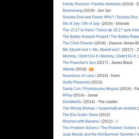
Family Reunion / Familia McKellan
(2019) - E
Boomerang
(2019) - Jon Jon
Scooby-Doo and Guess Who? / Scooby-Doo
5th of July / 5th of July
(2019) - Orlando
The 15:17 to Paris / Trenul de 15:17 spre Par
The Bobby Roberts Project / The Bobby Robe
The Choir Director
(2018) - Deacon James B
Me, Myself and I / Me, Myself and I
(2017) - D
Mommy, I Didn't Do It / Mommy, I Didn't Do It
(
The Preacher's Son
(2017) - James Black
Atlanta
(2016)
Guardians of Luna /
(2016) - Kahn
Guilty Pleasures
(2015)
Santa Con / Promisiunea Moşului
(2014) - P
4Play
(2014) - Jamal
Dumbbells /
(2014) - The Leader
The Wrong Woman / Suspectată pe nedrept
(
The Eric Andre Show
(2012)
Rhymes with Banana /
(2012) - J
The Problem Solverz / The Problem Solverz
Judy Moody and the Not Bummer Summer / Va