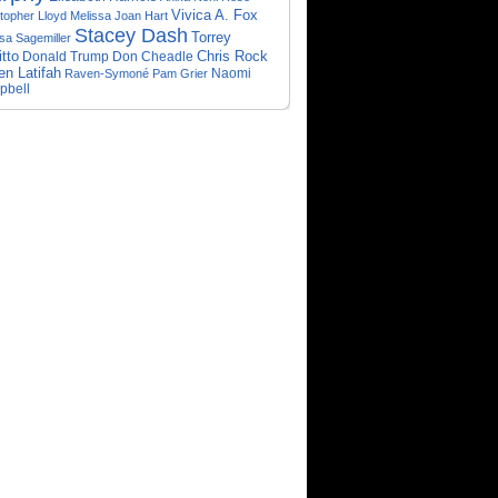
Vivica A. Fox
topher Lloyd
Melissa Joan Hart
Stacey Dash
Torrey
sa Sagemiller
tto
Chris Rock
Don Cheadle
Donald Trump
n Latifah
Naomi
Raven-Symoné
Pam Grier
pbell