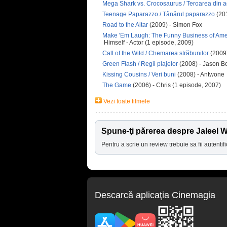
Mega Shark vs. Crocosaurus / Teroarea din a
Teenage Paparazzo / Tânărul paparazzo
(201
Road to the Altar
(2009) - Simon Fox
Make 'Em Laugh: The Funny Business of Ame
Himself - Actor (1 episode, 2009)
Call of the Wild / Chemarea străbunilor
(2009)
Green Flash / Regii plajelor
(2008) - Jason B
Kissing Cousins / Veri buni
(2008) - Antwone
The Game
(2006) - Chris (1 episode, 2007)
Vezi toate filmele
Spune-ţi părerea despre Jaleel W
Pentru a scrie un review trebuie sa fii autentifi
Descarcă aplicaţia Cinemagia