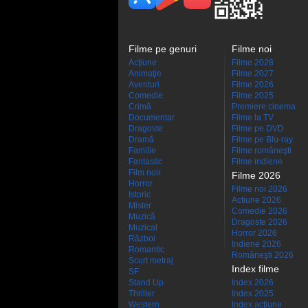
Filme pe genuri
Filme noi
Acţiune
Filme 2028
Animaţie
Filme 2027
Aventuri
Filme 2026
Comedie
Filme 2025
Crimă
Premiere cinema
Documentar
Filme la TV
Dragoste
Filme pe DVD
Dramă
Filme pe Blu-ray
Familie
Filme româneşti
Fantastic
Filme indiene
Film noir
Filme 2026
Horror
Filme noi 2026
Istoric
Actiune 2026
Mister
Comedie 2026
Muzică
Dragoste 2026
Muzical
Horror 2026
Război
Indiene 2026
Romantic
Româneşti 2026
Scurt metraj
Index filme
SF
Stand Up
Index 2026
Thriller
Index 2025
Western
Index acţiune