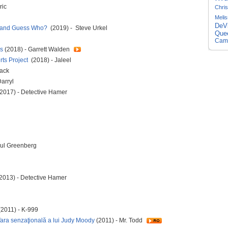
ric
Chris
Melis
DeVi
 and Guess Who?
(2019) - Steve Urkel
Quee
Cam
is
(2018) - Garrett Walden
rts Project
(2018) - Jaleel
lack
arryl
2017) - Detective Hamer
aul Greenberg
2013) - Detective Hamer
(2011) - K-999
ra senzaţională a lui Judy Moody
(2011) - Mr. Todd