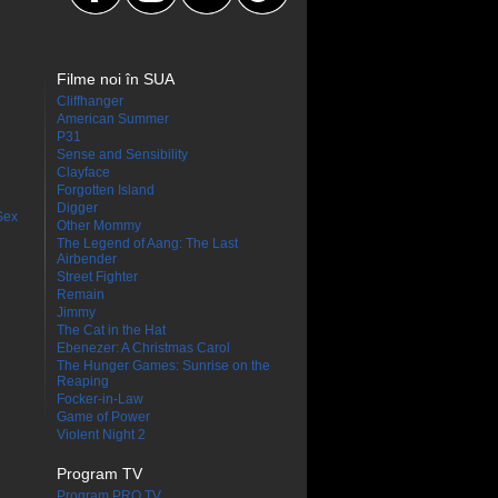
Filme noi în SUA
Cliffhanger
American Summer
P31
Sense and Sensibility
Clayface
Forgotten Island
Digger
Sex
Other Mommy
The Legend of Aang: The Last
Airbender
Street Fighter
Remain
Jimmy
The Cat in the Hat
Ebenezer: A Christmas Carol
The Hunger Games: Sunrise on the
Reaping
Focker-in-Law
Game of Power
Violent Night 2
Program TV
Program PRO TV