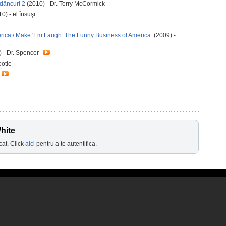
dâncuri 2
(2010) - Dr. Terry McCormick
0) - el însuşi
rica / Make 'Em Laugh: The Funny Business of America
(2009) -
 - Dr. Spencer
ootie
hite
cat. Click
aici
pentru a te autentifica.