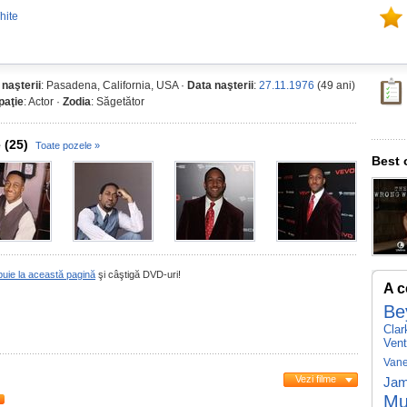
hite
 naşterii
: Pasadena, California, USA ·
Data naşterii
:
27.11.1976
(49 ani)
paţie
: Actor ·
Zodia
: Săgetător
 (25)
Toate pozele »
Best 
buie la această pagină
şi câştigă DVD-uri!
A c
Be
Cla
Vent
Vane
Vezi filme
Jam
Mu