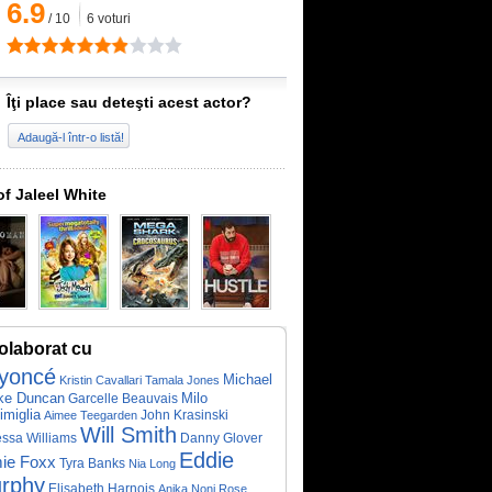
6.9
/
10
6
voturi
Îţi place sau deteşti acest actor?
Adaugă-l într-o listă!
of Jaleel White
olaborat cu
yoncé
Michael
Kristin Cavallari
Tamala Jones
rke Duncan
Milo
Garcelle Beauvais
imiglia
John Krasinski
Aimee Teegarden
Will Smith
ssa Williams
Danny Glover
Eddie
ie Foxx
Tyra Banks
Nia Long
rphy
Elisabeth Harnois
Anika Noni Rose