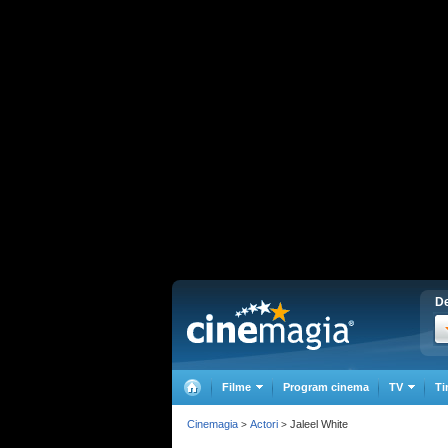
De
Filme
Program cinema
TV
Ti
Cinemagia
Actori
Jaleel White
>
>