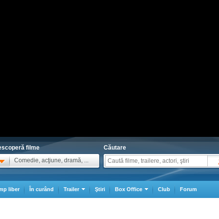
scoperă filme
Căutare
Comedie, acţiune, dramă, ...
mp liber
În curând
Trailer
Ştiri
Box Office
Club
Forum