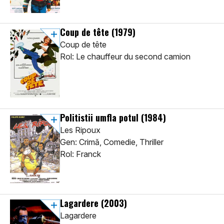
Coup de tête
(1979)
Coup de tête
Rol: Le chauffeur du second camion
Politistii umfla potul
(1984)
Les Ripoux
Gen: Crimă, Comedie, Thriller
Rol: Franck
Lagardere
(2003)
Lagardere