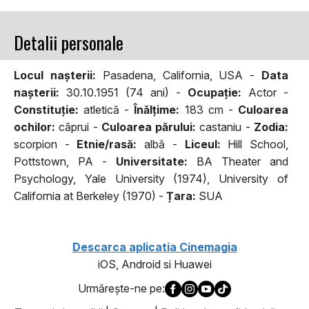
Detalii personale
Locul naşterii:
Pasadena, California, USA -
Data
naşterii:
30.10.1951 (74 ani) -
Ocupaţie:
Actor -
Constituţie:
atletică -
Înălţime:
183 cm -
Culoarea
ochilor:
căprui -
Culoarea părului:
castaniu -
Zodia:
scorpion -
Etnie/rasă:
albă -
Liceul:
Hill School,
Pottstown, PA -
Universitate:
BA Theater and
Psychology, Yale University (1974), University of
California at Berkeley (1970) -
Țara:
SUA
Descarca aplicatia Cinemagia
iOS, Android si Huawei
Urmăreşte-ne pe: