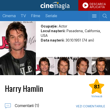
DESCARCA
APLICATIA
Cinema
TV
Filme
Seriale
Ocupație:
Actor
Locul naşterii:
Pasadena, California,
USA
Data naşterii:
30.10.1951 (74 ani)
Harry Hamlin
8.1
Votează
Comentarii (1)
VEZI COMENTARIILE