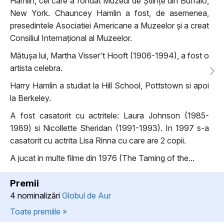
Hamlin, cel care a fondat Muzeul de Științe din Buffalo,
New York. Chauncey Hamlin a fost, de asemenea,
presedintele Asociatiei Americane a Muzeelor ​​și a creat
Consiliul Internațional al Muzeelor​​.
Mătușa lui, Martha Visser't Hooft (1906-1994), a fost o
artista celebra.
Harry Hamlin a studiat la Hill School, Pottstown si apoi
la Berkeley.
A fost casatorit cu actritele: Laura Johnson (1985-
1989) si Nicollette Sheridan (1991-1993). In 1997 s-a
casatorit cu actrita Lisa Rinna cu care are 2 copii.
A jucat in multe filme din 1976 (The Taming of the...
Premii
4 nominalizări
Globul de Aur
Toate premiile »