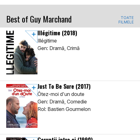
Best of Guy Marchand
TOATE
FILMELE
Illégitime
(2018)
Illégitime
Gen: Dramă, Crimă
Just To Be Sure
(2017)
Ôtez-moi d'un doute
Gen: Dramă, Comedie
Rol: Bastien Gourmelon
Coruptii intre ei
(1990)