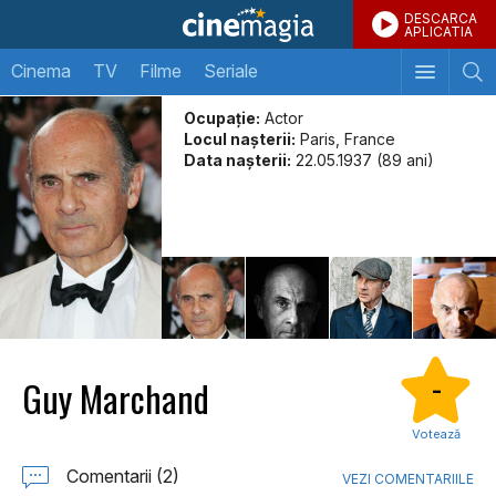
DESCARCA
APLICATIA
Cinema
TV
Filme
Seriale
Ocupație:
Actor
Locul naşterii:
Paris, France
Data naşterii:
22.05.1937 (89 ani)
Guy Marchand
-
Votează
Comentarii (2)
VEZI COMENTARIILE