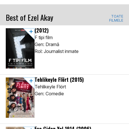
Best of Ezel Akay
TOATE
FILMELE
(2012)
F tipi film
Gen: Dramă
Rol: Journalist inmate
Tehlikeyle Flört
(2015)
Tehlikeyle Flört
Gen: Comedie
Eve Giden Yol 1914
(2006)