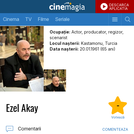
DESCARCA
APLICATIA
Cinema
TV
Filme
Seriale
Ocupație:
Actor, producator, regizor,
scenarist
Locul naşterii:
Kastamonu, Turcia
Data naşterii:
20.01.1961 (65 ani)
Ezel Akay
-
Votează
Comentarii
COMENTEAZA