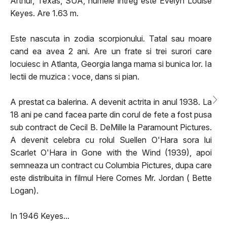
Arthur, Texas, SUA, numele intreg este Evelyn Louise
Keyes. Are 1.63 m.
Este nascuta in zodia scorpionului. Tatal sau moare
cand ea avea 2 ani. Are un frate si trei surori care
locuiesc in Atlanta, Georgia langa mama si bunica lor. Ia
lectii de muzica : voce, dans si pian.
A prestat ca balerina. A devenit actrita in anul 1938. La
18 ani pe cand facea parte din corul de fete a fost pusa
sub contract de Cecil B. DeMille la Paramount Pictures.
A devenit celebra cu rolul Suellen O'Hara sora lui
Scarlet O'Hara in Gone with the Wind (1939), apoi
semneaza un contract cu Columbia Pictures, dupa care
este distribuita in filmul Here Comes Mr. Jordan ( Bette
Logan).
In 1946 Keyes...