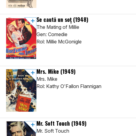
Se caută un soţ
(1948)
The Mating of Millie
Gen: Comedie
Rol: Millie McGonigle
Mrs. Mike
(1949)
Mrs. Mike
Rol: Kathy O'Fallon Flannigan
Mr. Soft Touch
(1949)
Mr. Soft Touch