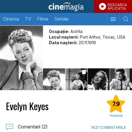
DESCARCA
APLICATIA
Cinema
TV
Filme
Seriale
Ocupație:
Actrita
Locul naşterii:
Port Arthur, Texas, USA
Data naşterii:
20.11.1916
Evelyn Keyes
7.9
Votează
Comentarii (2)
VEZI COMENTARIILE