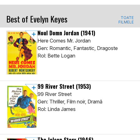
Best of Evelyn Keyes
TOATE
FILMELE
Noul Domn Jordan
(1941)
Here Comes Mr. Jordan
Gen: Romantic, Fantastic, Dragoste
Rol: Bette Logan
99 River Street
(1953)
99 River Street
Gen: Thriller, Film noir, Dramă
Rol: Linda James
The Jolson Story
(1946)