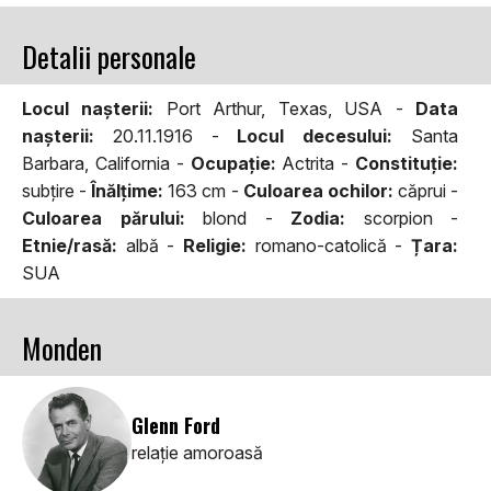
Detalii personale
Locul naşterii:
Port Arthur, Texas, USA -
Data
naşterii:
20.11.1916 -
Locul decesului:
Santa
Barbara, California -
Ocupaţie:
Actrita -
Constituţie:
subţire -
Înălţime:
163 cm -
Culoarea ochilor:
căprui -
Culoarea părului:
blond -
Zodia:
scorpion -
Etnie/rasă:
albă -
Religie:
romano-catolică -
Țara:
SUA
Monden
Glenn Ford
relaţie amoroasă