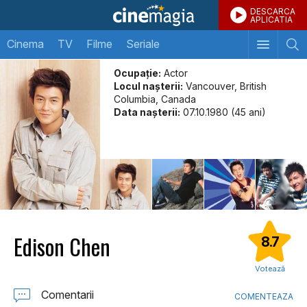
DESCARCA
APLICATIA
Cinema
TV
Filme
Seriale
Ocupație:
Actor
Locul naşterii:
Vancouver, British
Columbia, Canada
Data naşterii:
07.10.1980 (45 ani)
Edison Chen
8.7
Votează
Comentarii
COMENTEAZA