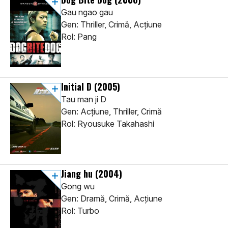
Gau ngao gau
Gen: Thriller, Crimă, Acţiune
Rol: Pang
Initial D
(2005)
Tau man ji D
Gen: Acţiune, Thriller, Crimă
Rol: Ryousuke Takahashi
Jiang hu
(2004)
Gong wu
Gen: Dramă, Crimă, Acţiune
Rol: Turbo