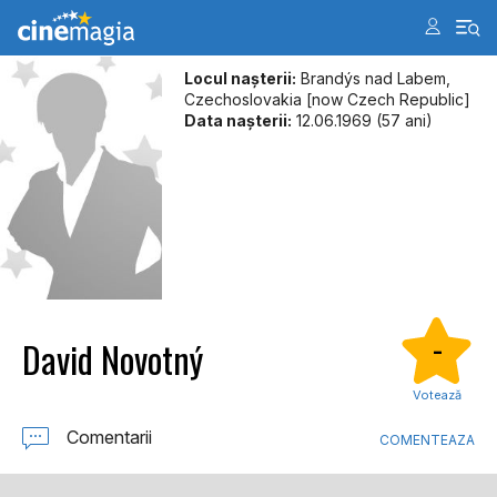
Locul naşterii:
Brandýs nad Labem,
Czechoslovakia [now Czech Republic]
Data naşterii:
12.06.1969 (57 ani)
David Novotný
-
Votează
Comentarii
COMENTEAZA