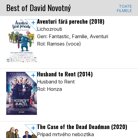
Best of David Novotný
TOATE
FILMELE
Aventuri fără pereche
(2018)
Lichozrouti
Gen: Fantastic, Familie, Aventuri
Rol: Ramses (voce)
Husband to Rent
(2014)
Husband to Rent
Rol: Honza
The Case of the Dead Deadman
(2020)
Prípad mrtvého neboztíka