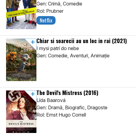
Gen: Crimă, Comedie
Rol: Prubner
Netflix
Chiar si soarecii au un loc in rai
(2021)
I mysi patrí do nebe
Gen: Comedie, Aventuri, Animaţie
The Devil's Mistress
(2016)
Lída Baarová
Gen: Dramă, Biografic, Dragoste
Rol: Ernst Hugo Correll