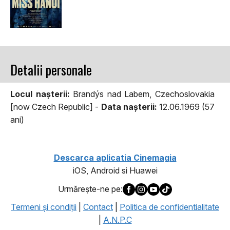
Detalii personale
Locul naşterii:
Brandýs nad Labem, Czechoslovakia
[now Czech Republic] -
Data naşterii:
12.06.1969 (57
ani)
Descarca aplicatia Cinemagia
iOS, Android si Huawei
Urmăreşte-ne pe:
Termeni şi condiţii
|
Contact
|
Politica de confidentialitate
|
A.N.P.C