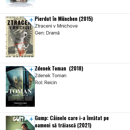
Pierdut în München
(2015)
Ztraceni v Mnichove
Gen: Dramă
Zdenek Toman
(2018)
Zdenek Toman
Rol: Reicin
Gump: Câinele care i-a învătat pe
oameni să trăiască
(2021)