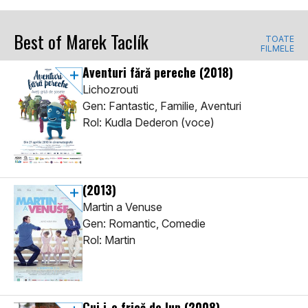
Best of Marek Taclík
TOATE
FILMELE
Aventuri fără pereche
(2018)
Lichozrouti
Gen: Fantastic, Familie, Aventuri
Rol: Kudla Dederon (voce)
(2013)
Martin a Venuse
Gen: Romantic, Comedie
Rol: Martin
Cui i-e frică de lup
(2008)