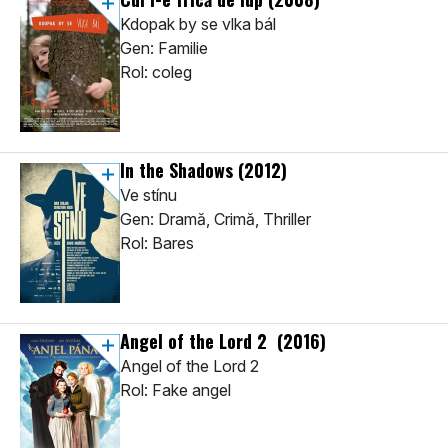
Kdopak by se vlka bál
Gen: Familie
Rol: coleg
In the Shadows
(2012)
Ve stínu
Gen: Dramă, Crimă, Thriller
Rol: Bares
Angel of the Lord 2
(2016)
Angel of the Lord 2
Rol: Fake angel