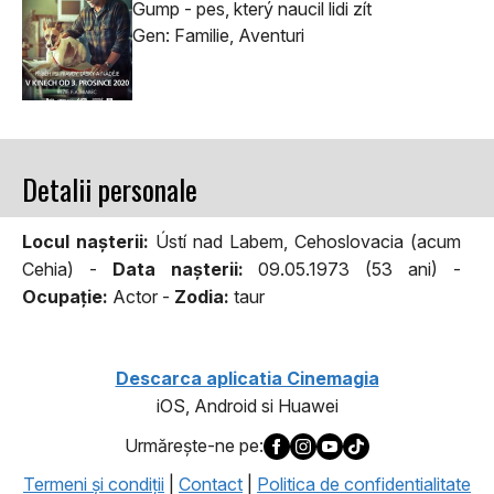
Gump - pes, který naucil lidi zít
Gen: Familie, Aventuri
Detalii personale
Locul naşterii:
Ústí nad Labem, Cehoslovacia (acum
Cehia) -
Data naşterii:
09.05.1973 (53 ani) -
Ocupaţie:
Actor -
Zodia:
taur
Descarca aplicatia Cinemagia
iOS, Android si Huawei
Urmăreşte-ne pe:
Termeni şi condiţii
|
Contact
|
Politica de confidentialitate