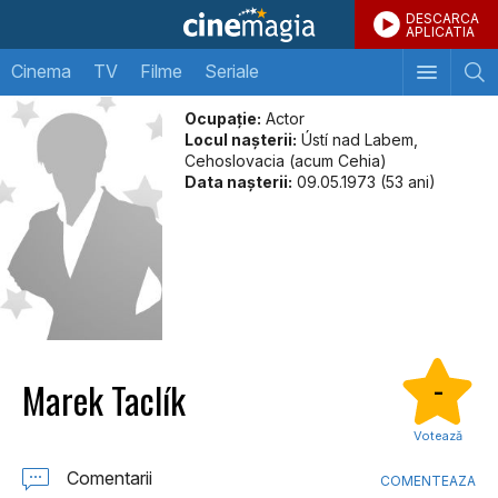
DESCARCA
APLICATIA
Cinema
TV
Filme
Seriale
Ocupație:
Actor
Locul naşterii:
Ústí nad Labem,
Cehoslovacia (acum Cehia)
Data naşterii:
09.05.1973 (53 ani)
Marek Taclík
-
Votează
Comentarii
COMENTEAZA