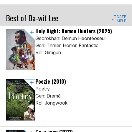
Best of Da-wit Lee
TOATE
FILMELE
Holy Night: Demon Hunters
(2025)
Georokhan: Demun Heonteoseu
Gen: Thriller, Horror, Fantastic
Rol: Gimgun
Poezie
(2010)
Poetry
Gen: Dramă
Rol: Jongwook
Go-ji-jeon
(2011)