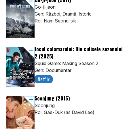
Go-ji-jeon
Gen: Război, Dramă, Istoric
Rol: Nam Seong-sik
Jocul calamarului: Din culisele sezonului
2
(2025)
Squid Game: Making Season 2
Gen: Documentar
Netflix
Soonjung
(2016)
Soonjung
Rol: Gae-Duk (as David Lee)