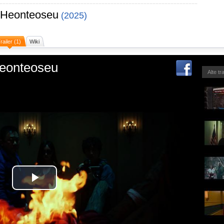
 Heonteoseu
(2025)
railer (1)
Wiki
eonteoseu
Alte tr