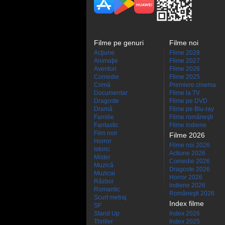
Filme pe genuri
Filme noi
Acţiune
Filme 2028
Animaţie
Filme 2027
Aventuri
Filme 2026
Comedie
Filme 2025
Crimă
Premiere cinema
Documentar
Filme la TV
Dragoste
Filme pe DVD
Dramă
Filme pe Blu-ray
Familie
Filme româneşti
Fantastic
Filme indiene
Film noir
Filme 2026
Horror
Filme noi 2026
Istoric
Actiune 2026
Mister
Comedie 2026
Muzică
Dragoste 2026
Muzical
Horror 2026
Război
Indiene 2026
Romantic
Româneşti 2026
Scurt metraj
Index filme
SF
Stand Up
Index 2026
Thriller
Index 2025