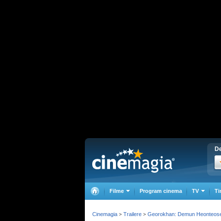
De
Filme
Program cinema
TV
Ti
Cinemagia
Trailere
Georokhan: Demun Heonteos
>
>