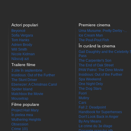
Actori populari
Premiere cinema
Beyoncé
Uma Musume: Pretty Derby -...
Sofía Vergara
Ice Cream Man
Tom Hanks
The Pout-Pout Fish
Adrien Brody
În curând la cinema
Will Smith
Gail Daughtry and the Celebrity 
Nicole Kidman
Pass
Născuţi azi
The Carpenter's Son
Trailere filme
The End of Oak Street
PAW Patrol: The Dino Movie
3 zile în septembrie
Insidious: Out of the Further
Insidious: Out of the Further
Spa Weekend
The Stunt Driver
One Night Only
Ebenezer: A Christmas Carol
The Dog Stars
Spider Island
Fuori
Matchbox the Movie
Mutiny
Mousetrap
Cars
Filme populare
Fall 2: Deadpoint
Project Hail Mary
Handbook for Superheroes
În pielea mea
Don't Look Back in Anger
Wuthering Heights
By Any Means
Obsession
Le crime du 3e étage
Crime 101
Dosarele orașului alb