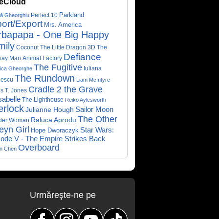
eCloud
Parkland
Perfect 10
că Gheorghiu
ort/Export
Mrs. America
rbapapa - One Big Happy
mily
Coconut The Little Dragon 3D
The
Defiance
way Man
Animal Factory
The Fugitive
Iuliana
ica Gheorghe
The Rundown
nescu
Liam McIntyre
Cradle 2 the Grave
s T. Jones
abelle
The Lighthouse
Reiko Aylesworth
erlock
Sailor Moon
Julianne Hough
The Other
Raluca Aprodu
der Woman
eyn Girl
Star Wars:
Hope Dworaczyk
ode V - The Empire Strikes Back
Overboard
on Chen
Urmăreşte-ne pe