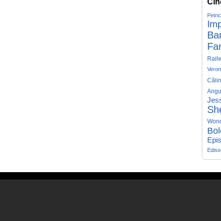
Cin
Petri
Imp
Ba
Fa
Rail
Veron
Căli
Angu
Jess
Sh
Won
Bol
Epis
Edis