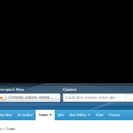
scoperă filme
Căutare
Comedie, acţiune, dramă, ...
mp liber
În curând
Trailer
Ştiri
Box Office
Club
Forum
eu
Trailer
>