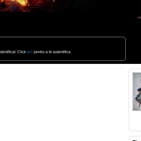
tentificat. Click
aici
pentru a te autentifica.