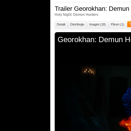
Trailer
Georokhan: Demun
Holy Night: Demon Hunters
Detalii
Distribuţie
Imagini (18)
Păreri (1)
T
Georokhan: Demun H