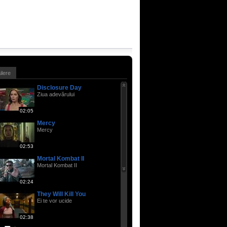
ailere
Disclosure Day
Ziua adevărului
02:05
Mercy
Mercy
02:53
Mortal Kombat II
Mortal Kombat II
02:24
They Will Kill You
Ei te vor ucide
02:38