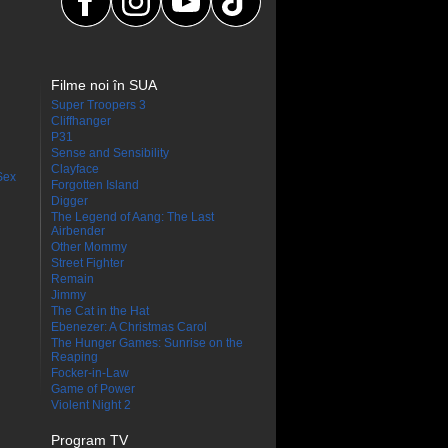
Filme noi în SUA
Super Troopers 3
Cliffhanger
P31
Sense and Sensibility
Clayface
Sex
Forgotten Island
Digger
The Legend of Aang: The Last
Airbender
Other Mommy
Street Fighter
Remain
Jimmy
The Cat in the Hat
Ebenezer: A Christmas Carol
The Hunger Games: Sunrise on the
Reaping
Focker-in-Law
Game of Power
Violent Night 2
Program TV