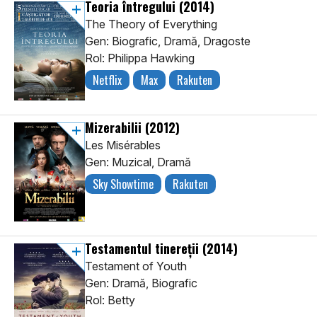
Teoria întregului
(2014)
The Theory of Everything
Gen: Biografic, Dramă, Dragoste
Rol: Philippa Hawking
Netflix
Max
Rakuten
Mizerabilii
(2012)
Les Misérables
Gen: Muzical, Dramă
Sky Showtime
Rakuten
Testamentul tinereții
(2014)
Testament of Youth
Gen: Dramă, Biografic
Rol: Betty