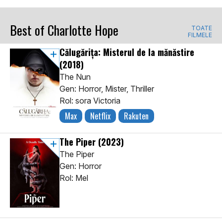
Best of Charlotte Hope
TOATE
FILMELE
Călugărița: Misterul de la mănăstire
(2018)
The Nun
Gen: Horror, Mister, Thriller
Rol: sora Victoria
Max
Netflix
Rakuten
The Piper
(2023)
The Piper
Gen: Horror
Rol: Mel