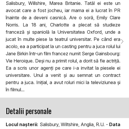
Salisbury, Willshire, Marea Britanie. Tatăl ei este un
avocat care a fost jocheu, iar mama ei a lucrat în PR
înainte de a deveni casnică. Are o soră, Emily Clare
Norris. La 18 ani, Charlotte a plecat să studieze
franceză și spaniolă la Universitatea Oxford, unde a
jucat în multe piese la teatrul universitar. Pe când era
acolo, ea a participat la un casting pentru a juca rolul lui
Jane Birkin într-un film francez numit Serge Gainsbourg:
Vie Heroique. Deși nu a primit rolul, a dorit să fie actriță.
Ea a scris unor agenți pe care i-a invitat la piesele ei
universitare. Unul a venit și au semnat un contract
pentru a juca. Inițial, a avut roluri mici la televiziunea și
în filmul...
Detalii personale
Locul naşterii:
Salisbury, Wiltshire, Anglia, R.U. -
Data