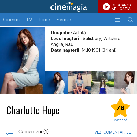
DESCARCA
APLICATIA
Cinema
TV
Filme
Seriale
Ocupație:
Actriță
Locul naşterii:
Salisbury, Wiltshire,
Anglia, R.U.
Data naşterii:
14.10.1991 (34 ani)
Charlotte Hope
7.8
Votează
Comentarii (1)
VEZI COMENTARIILE