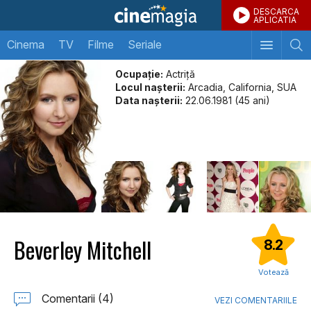
DESCARCA
APLICATIA
Cinema
TV
Filme
Seriale
Ocupație:
Actriţă
Locul naşterii:
Arcadia, California, SUA
Data naşterii:
22.06.1981 (45 ani)
Beverley Mitchell
8.2
Votează
Comentarii (4)
VEZI COMENTARIILE