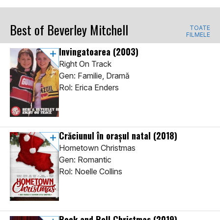
Best of Beverley Mitchell
TOATE
FILMELE
Invingatoarea
(2003)
Right On Track
Gen: Familie, Dramă
Rol: Erica Enders
Crăciunul în oraşul natal
(2018)
Hometown Christmas
Gen: Romantic
Rol: Noelle Collins
Rock and Roll Christmas
(2019)