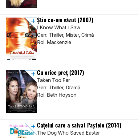
Știu ce-am văzut
(2007)
I Know What I Saw
Gen: Thriller, Mister, Crimă
Rol: Mackenzie
Cu orice preţ
(2017)
Taken Too Far
Gen: Thriller, Dramă
Rol: Beth Hoyson
Caţelul care a salvat Paştele
(2014)
The Dog Who Saved Easter