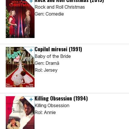
Rock and Roll Christmas
Gen: Comedie
Copilul miresei
(1991)
Baby of the Bride
Gen: Dramă
Rol: Jersey
Killing Obsession
(1994)
Killing Obsession
Rol: Annie