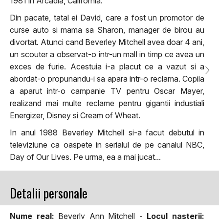
1981 in Arcadia, California.
Din pacate, tatal ei David, care a fost un promotor de
curse auto si mama sa Sharon, manager de birou au
divortat. Atunci cand Beverley Mitchell avea doar 4 ani,
un scouter a observat-o intr-un mall in timp ce avea un
exces de furie. Acestuia i-a placut ce a vazut si a
abordat-o propunandu-i sa apara intr-o reclama. Copila
a aparut intr-o campanie TV pentru Oscar Mayer,
realizand mai multe reclame pentru gigantii industiali
Energizer, Disney si Cream of Wheat.
In anul 1988 Beverley Mitchell si-a facut debutul in
televiziune ca oaspete in serialul de pe canalul NBC,
Day of Our Lives. Pe urma, ea a mai jucat...
Detalii personale
Nume real:
Beverly Ann Mitchell -
Locul naşterii: