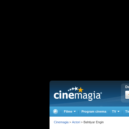
De
Filme
Program cinema
TV
Ti
Cinemagia
Actori
Bahtiyar Engin
>
>