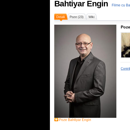
Bahtiyar Engin
Filme cu Ba
Detalii
Poze (23)
Wiki
Poze
Contri
Poze Bahtiyar Engin