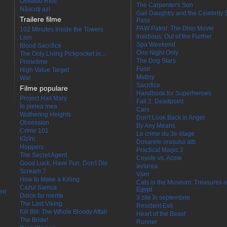
Osvaldo Ríos
The Carpenter's Son
Născuţi azi
Gail Daughtry and the Celebrity 
Trailere filme
Pass
PAW Patrol: The Dino Movie
102 Minutes Inside the Towers
Insidious: Out of the Further
Lion
Spa Weekend
Blood Sacrifice
One Night Only
The Only Living Pickpocket in...
The Dog Stars
Primetime
Fuori
High Value Target
Mutiny
War
Sacrifice
Filme populare
Handbook for Superheroes
Project Hail Mary
Fall 2: Deadpoint
În pielea mea
Cars
Wuthering Heights
Don't Look Back in Anger
Obsession
By Any Means
Crime 101
Le crime du 3e étage
Kîzîm
Dosarele orașului alb
Hoppers
Practical Magic 2
The Secret Agent
Coyote vs. Acme
Good Luck, Have Fun, Don't Die
Iertarea
Scream 7
Värn
How to Make a Killing
Cats in the Museum: Treasures o
Cazul Samca
Egypt
eni
Dolce far niente
3 zile în septembrie
The Last Viking
Resident Evil
Kill Bill: The Whole Bloody Affair
Heart of the Beast
The Bride!
Runner