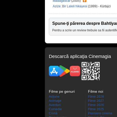
Madagascar
(2005)
Azize: Bir Laleli hikayesi
(1999) - Kürtajci
Spune-ţi părerea despre Bahtiya
Pentru a scrie un review trebuie sa fii autentifi
Descarcă aplicaţia Cinemagia
Filme pe genuri
Filme noi
Acţiune
Filme 2028
Animaţie
Filme 2027
Aventuri
Filme 2026
Comedie
Filme 2025
Crimă
Premiere cinema