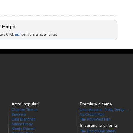
r Engin
cat. Click
aici
pentru a te autentifica.
Actori populari
Premiere cinema
Charlize Theron
Uma Musume: Pretty Derby -...
Beyoncé
Ice Cream Man
Cate Blanchett
The Pout-Pout Fish
Adrien Brody
În curând la cinema
Nicole Kidman
The End of Oak Street