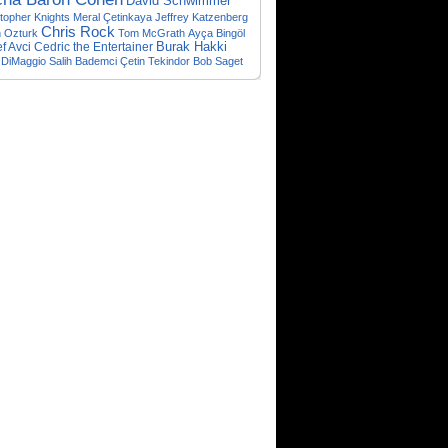
David Schwimmer
topher Knights
Meral Çetinkaya
Jeffrey Katzenberg
Chris Rock
n Ozturk
Tom McGrath
Ayça Bingöl
f Avci
Cedric the Entertainer
Burak Hakki
 DiMaggio
Salih Bademci
Çetin Tekindor
Bob Saget