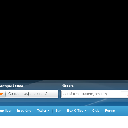
scoperă filme
Căutare
Comedie, acţiune, dramă, ...
mp liber
În curând
Trailer
Ştiri
Box Office
Club
Forum