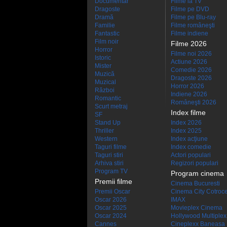
Documentar
Filme la TV
Dragoste
Filme pe DVD
Dramă
Filme pe Blu-ray
Familie
Filme româneşti
Fantastic
Filme indiene
Film noir
Filme 2026
Horror
Filme noi 2026
Istoric
Actiune 2026
Mister
Comedie 2026
Muzică
Dragoste 2026
Muzical
Horror 2026
Război
Indiene 2026
Romantic
Româneşti 2026
Scurt metraj
Index filme
SF
Stand Up
Index 2026
Thriller
Index 2025
Western
Index acţiune
Taguri filme
Index comedie
Taguri stiri
Actori populari
Arhiva stiri
Regizori populari
Program TV
Program cinema
Premii filme
Cinema Bucuresti
Premii Oscar
Cinema City Cotroc
Oscar 2026
IMAX
Oscar 2025
Movieplex Cinema
Oscar 2024
Hollywood Multiplex
Cannes
Cineplexx Baneasa