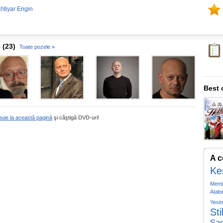
htiyar Engin
 (23)
Toate pozele »
Best 
buie la această pagină
şi câştigă DVD-uri!
A c
Ke
Memil
Atab
Yesi
Sti
Sa