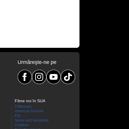
Urmăreşte-ne pe
Filme noi în SUA
Cliffhanger
American Summer
P31
Sense and Sensibility
Clayface