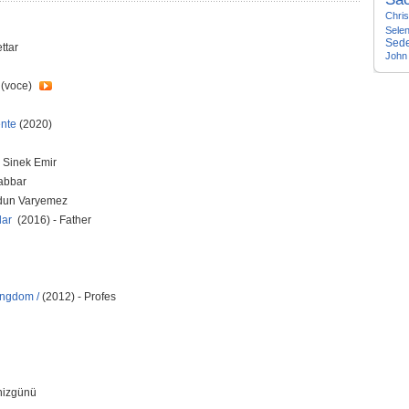
Chris
Sele
Sede
ttar
John
 (voce)
ente
(2020)
 Sinek Emir
abbar
ldun Varyemez
zlar
(2016) - Father
Kingdom /
(2012) - Profes
nizgünü