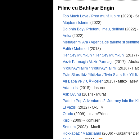
Filme cu Bahtiyar Engin
Too Much Love / Prea multă iubire
(2023) - Se
Müjdemi Isterim
(2022)
Dolphin Boy / Prietenul meu, delfinul
(2022) -
Anka
(2022)
Menajerimi Ara / Agentia de talente si sentim
Fatih / Mehmed
(2018)
Her Sey Mumkun / Her Sey Mumkun
(2017) -
Vezir Parmagi / Vezir Parmagi
(2017) - Abulc
N'olur Ayrilalim / N'olur Ayrilalim
(2016) - Ha
Twin Stars-Ikiz Yildizlar / Twin Stars-Ikiz Yildi
Ali Baba ve 7 CÃ¼celer
(2015) - Mitko Tasev
Adana isi
(2015) - Insurer
Ask Oyunu
(2014) - Murat
Paddle Pop Adventures 2: Journey Into the 
El yazisi
(2012) - Okul M
Orada
(2009) - Imam/Priest
Kirpi
(2009) - Komiser
Semum
(2008) - Macit
Hokkabaz / Magicianul
(2006) - Gazanfer De