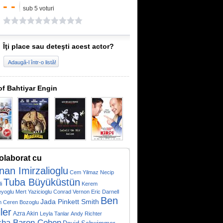
- -
sub 5 voturi
Îţi place sau deteşti acest actor?
Adaugă-l într-o listă!
of Bahtiyar Engin
olaborat cu
nan Imirzalioglu
Cem Yilmaz
Necip
Tuba Büyüküstün
i
Kerem
eyoglu
Mert Yazicioglu
Conrad Vernon
Eric Darnell
Ben
Jada Pinkett Smith
m Ceren Bozoglu
ller
Azra Akin
Leyla Tanlar
Andy Richter
cha Baron Cohen