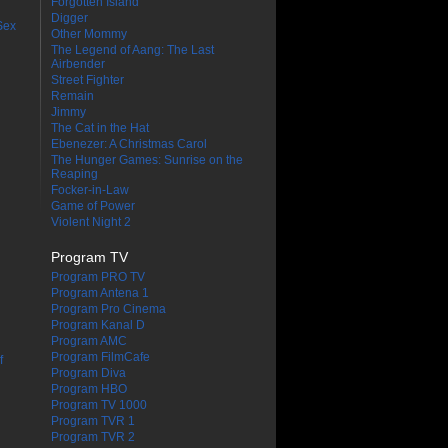
Forgotten Island
Digger
Sex
Other Mommy
The Legend of Aang: The Last
Airbender
Street Fighter
Remain
Jimmy
The Cat in the Hat
Ebenezer: A Christmas Carol
The Hunger Games: Sunrise on the
Reaping
Focker-in-Law
Game of Power
Violent Night 2
Program TV
Program PRO TV
Program Antena 1
Program Pro Cinema
Program Kanal D
Program AMC
Program FilmCafe
f
Program Diva
Program HBO
Program TV 1000
Program TVR 1
Program TVR 2