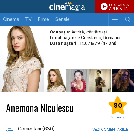
DESCARCA
APLICATIA
Cinema
TV
Filme
Seriale
Ocupație:
Actriță, cântăreață
Locul naşterii:
Constanța, România
Data naşterii:
14.07.1979 (47 ani)
Anemona Niculescu
8.0
Votează
Comentarii (630)
VEZI COMENTARIILE