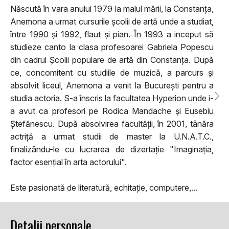
Născută în vara anului 1979 la malul mării, la Constanța,
Anemona a urmat cursurile școlii de artă unde a studiat,
între 1990 și 1992, flaut și pian. În 1993 a inceput să
studieze canto la clasa profesoarei Gabriela Popescu
din cadrul Școlii populare de artă din Constanța. După
ce, concomitent cu studiile de muzică, a parcurs și
absolvit liceul, Anemona a venit la București pentru a
studia actoria. S-a înscris la facultatea Hyperion unde i-
a avut ca profesori pe Rodica Mandache și Eusebiu
Ștefănescu. După absolvirea facultății, în 2001, tânăra
actriță a urmat studii de master la U.N.A.T.C.,
finalizându-le cu lucrarea de dizertație "Imaginația,
factor esențial în arta actorului".
Este pasionată de literatură, echitație, computere,...
Detalii personale