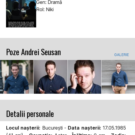
Gen: Dramă
Rol: Niki
Poze Andrei Seusan
GALERIE
Detalii personale
Locul naşterii:
Bucureşti -
Data naşterii:
17.05.1985