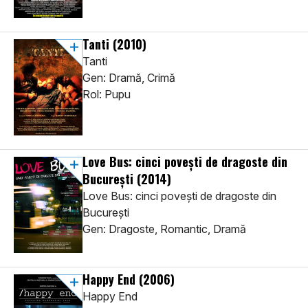
Tanti
(2010)
Tanti
Gen: Dramă, Crimă
Rol: Pupu
Love Bus: cinci povești de dragoste din
București
(2014)
Love Bus: cinci povești de dragoste din
București
Gen: Dragoste, Romantic, Dramă
Happy End
(2006)
Happy End