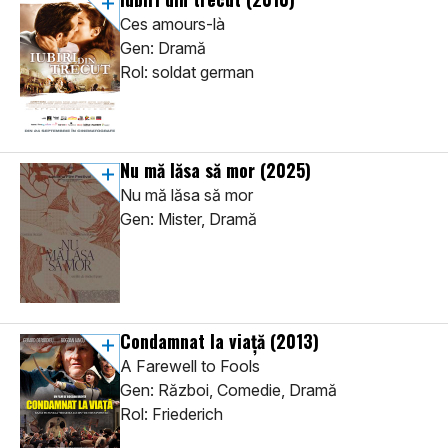
Ces amours-là
Gen: Dramă
Rol: soldat german
Nu mă lăsa să mor
(2025)
Nu mă lăsa să mor
Gen: Mister, Dramă
Condamnat la viață
(2013)
A Farewell to Fools
Gen: Război, Comedie, Dramă
Rol: Friederich