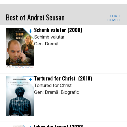
Best of Andrei Seusan
TOATE
FILMELE
Schimb valutar
(2008)
Schimb valutar
Gen: Dramă
Tortured for Christ
(2018)
Tortured for Christ
Gen: Dramă, Biografic
Iubiri din trecut
(2010)