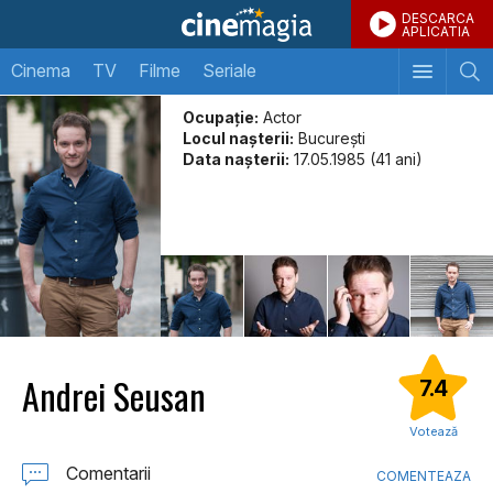
DESCARCA
APLICATIA
Cinema
TV
Filme
Seriale
Ocupație:
Actor
Locul naşterii:
Bucureşti
Data naşterii:
17.05.1985 (41 ani)
Andrei Seusan
7.4
Votează
Comentarii
COMENTEAZA