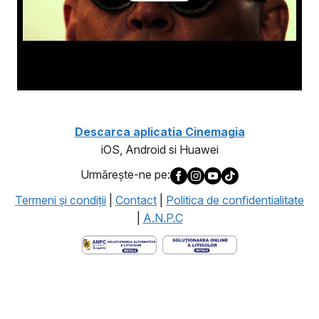
Descarca aplicatia Cinemagia
iOS, Android si Huawei
Urmăreşte-ne pe:
Termeni şi condiţii
|
Contact
|
Politica de confidentialitate
|
A.N.P.C