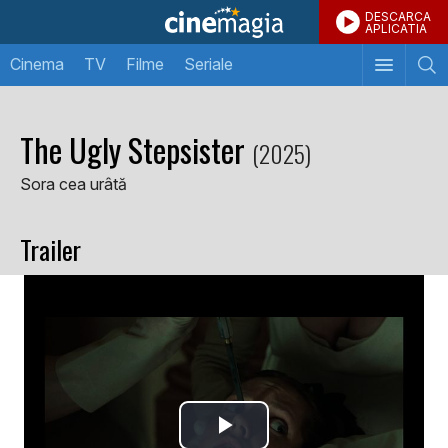
DESCARCA
APLICATIA
Cinema
TV
Filme
Seriale
The Ugly Stepsister
(2025)
Sora cea urâtă
Trailer