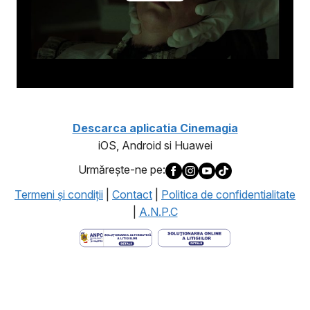
Descarca aplicatia Cinemagia
iOS, Android si Huawei
Urmăreşte-ne pe:
Termeni şi condiţii
|
Contact
|
Politica de confidentialitate
|
A.N.P.C