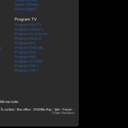
Focker-in-Law
Game of Power
Violent Night 2
Program TV
Program PRO TV
Program Antena 1
Program Pro Cinema
Program Kanal D
Program AMC
Program FilmCafe
f
Program Diva
Program HBO
Program TV 1000
Program TVR 1
Program TVR 2
Află mai multe
În curând
Box office
DVD/Blu Ray
Ştiri
Forum
Trailer Reckless