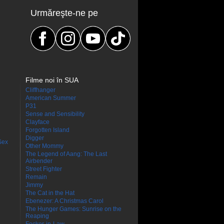
Urmăreşte-ne pe
Filme noi în SUA
Cliffhanger
American Summer
P31
Sense and Sensibility
Clayface
Forgotten Island
Digger
Sex
Other Mommy
The Legend of Aang: The Last
Airbender
Street Fighter
Remain
Jimmy
The Cat in the Hat
Ebenezer: A Christmas Carol
The Hunger Games: Sunrise on the
Reaping