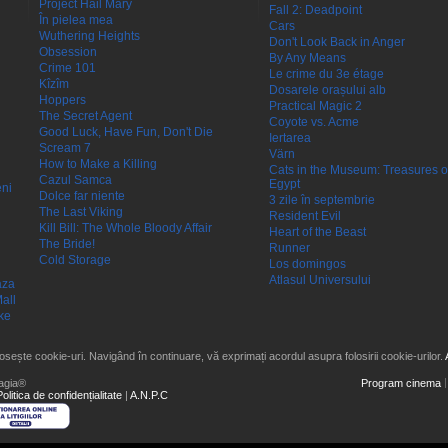
Project Hail Mary
Fall 2: Deadpoint
În pielea mea
Cars
Wuthering Heights
Don't Look Back in Anger
Obsession
By Any Means
Crime 101
Le crime du 3e étage
Kîzîm
Dosarele orașului alb
Hoppers
Practical Magic 2
The Secret Agent
Coyote vs. Acme
Good Luck, Have Fun, Don't Die
Iertarea
Scream 7
Värn
How to Make a Killing
Cats in the Museum: Treasures o
Cazul Samca
Egypt
eni
Dolce far niente
3 zile în septembrie
The Last Viking
Resident Evil
Kill Bill: The Whole Bloody Affair
Heart of the Beast
The Bride!
Runner
Cold Storage
Los domingos
Atlasul Universului
aza
all
ke
losește cookie-uri. Navigând în continuare, vă exprimați acordul asupra folosirii cookie-urilor.
agia®
Program cinema
Politica de confidențialitate
|
A.N.P.C