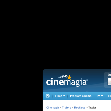
De
Filme
Program cinema
TV
Ti
Cinemagia
Trailere
Reckless
Trailer
>
>
>