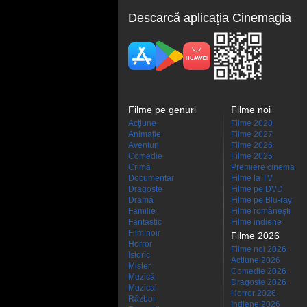
Descarcă aplicaţia Cinemagia
Filme pe genuri
Filme noi
Acţiune
Filme 2028
Animaţie
Filme 2027
Aventuri
Filme 2026
Comedie
Filme 2025
Crimă
Premiere cinema
Documentar
Filme la TV
Dragoste
Filme pe DVD
Dramă
Filme pe Blu-ray
Familie
Filme româneşti
Fantastic
Filme indiene
Film noir
Filme 2026
Horror
Filme noi 2026
Istoric
Actiune 2026
Mister
Comedie 2026
Muzică
Dragoste 2026
Muzical
Horror 2026
Război
Indiene 2026