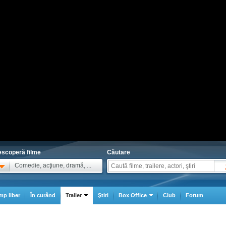
scoperă filme
Căutare
Comedie, acţiune, dramă, ...
mp liber
În curând
Trailer
Ştiri
Box Office
Club
Forum