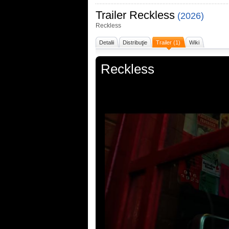
Trailer
Reckless
(2026)
Reckless
Detalii
Distribuţie
Trailer (1)
Wiki
Reckless