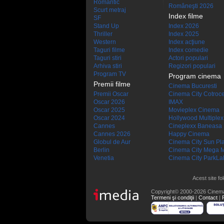
Romantic
Româneşti 2026
Scurt metraj
Index filme
SF
Stand Up
Index 2026
Thriller
Index 2025
Western
Index acţiune
Taguri filme
Index comedie
Taguri stiri
Actori populari
Arhiva stiri
Regizori populari
Program TV
Program cinema
Premii filme
Cinema Bucuresti
Premii Oscar
Cinema City Cotroc
Oscar 2026
IMAX
Oscar 2025
Movieplex Cinema
Oscar 2024
Hollywood Multiplex
Cannes
Cineplexx Baneasa
Cannes 2026
Happy Cinema
Globul de Aur
Cinema City Sun Pl
Berlin
Cinema City Mega M
Venetia
Cinema City ParkLa
Acest site fo
Copyright© 2000-2026 Cinem
Termeni şi condiţii
|
Contact
|