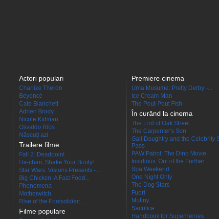
Actori populari
Premiere cinema
Charlize Theron
Uma Musume: Pretty Derby -...
Beyoncé
Ice Cream Man
Cate Blanchett
The Pout-Pout Fish
Adrien Brody
În curând la cinema
Nicole Kidman
The End of Oak Street
Osvaldo Ríos
The Carpenter's Son
Născuţi azi
Gail Daughtry and the Celebrity 
Trailere filme
Pass
PAW Patrol: The Dino Movie
Fall 2: Deadpoint
Insidious: Out of the Further
Ha-chan, Shake Your Booty!
Spa Weekend
Star Wars: Visions Presents -...
One Night Only
Big Chicken: A Fast Food...
The Dog Stars
Phenomena
Fuori
Motherwitch
Mutiny
Rise of the Footsoldier:...
Sacrifice
Filme populare
Handbook for Superheroes