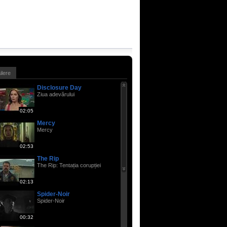
ailere
Disclosure Day
Ziua adevărului
02:05
Mercy
Mercy
02:53
The Rip
The Rip: Tentația corupției
02:13
Spider-Noir
Spider-Noir
00:32