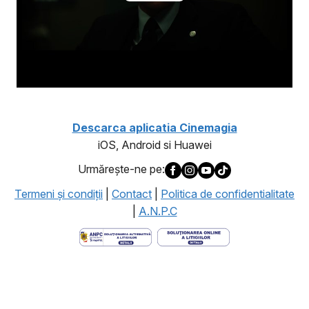
Descarca aplicatia Cinemagia
iOS, Android si Huawei
Urmăreşte-ne pe:
Termeni şi condiţii
|
Contact
|
Politica de confidentialitate
|
A.N.P.C