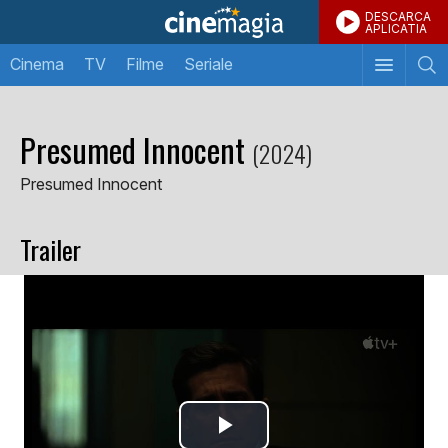
DESCARCA
APLICATIA
Cinema
TV
Filme
Seriale
Presumed Innocent
(2024)
Presumed Innocent
Trailer