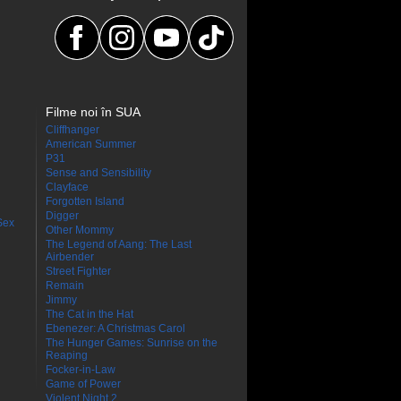
Filme noi în SUA
Cliffhanger
American Summer
P31
Sense and Sensibility
Clayface
Forgotten Island
Digger
Sex
Other Mommy
The Legend of Aang: The Last
Airbender
Street Fighter
Remain
Jimmy
The Cat in the Hat
Ebenezer: A Christmas Carol
The Hunger Games: Sunrise on the
Reaping
Focker-in-Law
Game of Power
Violent Night 2