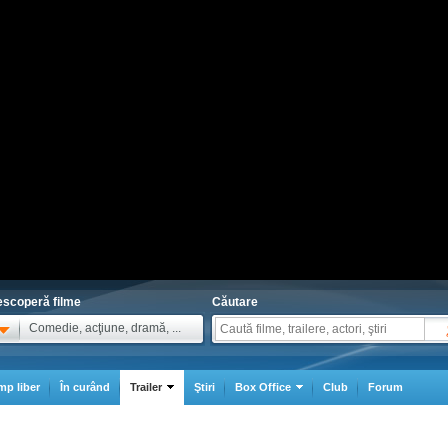
scoperă filme
Căutare
Comedie, acţiune, dramă, ...
mp liber
În curând
Trailer
Ştiri
Box Office
Club
Forum