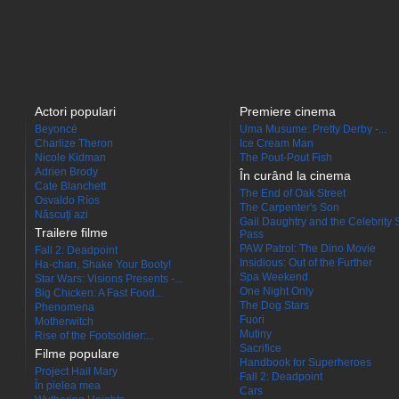
Actori populari
Premiere cinema
Beyoncé
Uma Musume: Pretty Derby -...
Charlize Theron
Ice Cream Man
Nicole Kidman
The Pout-Pout Fish
Adrien Brody
În curând la cinema
Cate Blanchett
The End of Oak Street
Osvaldo Ríos
The Carpenter's Son
Născuţi azi
Gail Daughtry and the Celebrity 
Trailere filme
Pass
PAW Patrol: The Dino Movie
Fall 2: Deadpoint
Insidious: Out of the Further
Ha-chan, Shake Your Booty!
Spa Weekend
Star Wars: Visions Presents -...
One Night Only
Big Chicken: A Fast Food...
The Dog Stars
Phenomena
Fuori
Motherwitch
Mutiny
Rise of the Footsoldier:...
Sacrifice
Filme populare
Handbook for Superheroes
Project Hail Mary
Fall 2: Deadpoint
În pielea mea
Cars