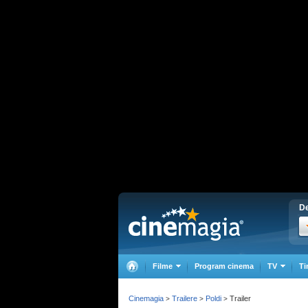
De
Filme
Program cinema
TV
Ti
Cinemagia
Trailere
Poldi
Trailer
>
>
>