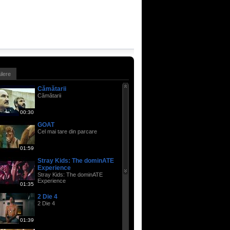
ailere
Cămătarii
Cămătarii
00:30
GOAT
Cel mai tare din parcare
01:59
Stray Kids: The dominATE
Experience
Stray Kids: The dominATE
Experience
01:35
2 Die 4
2 Die 4
01:39