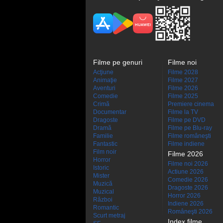
Filme pe genuri
Filme noi
Acţiune
Filme 2028
Animaţie
Filme 2027
Aventuri
Filme 2026
Comedie
Filme 2025
Crimă
Premiere cinema
Documentar
Filme la TV
Dragoste
Filme pe DVD
Dramă
Filme pe Blu-ray
Familie
Filme româneşti
Fantastic
Filme indiene
Film noir
Filme 2026
Horror
Filme noi 2026
Istoric
Actiune 2026
Mister
Comedie 2026
Muzică
Dragoste 2026
Muzical
Horror 2026
Război
Indiene 2026
Romantic
Româneşti 2026
Scurt metraj
Index filme