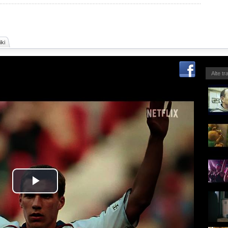
ki
Alte tr