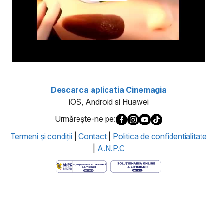
Descarca aplicatia Cinemagia
iOS, Android si Huawei
Urmăreşte-ne pe:
Termeni şi condiţii
|
Contact
|
Politica de confidentialitate
|
A.N.P.C