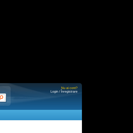
Nu ai cont?
Login / Înregistrare