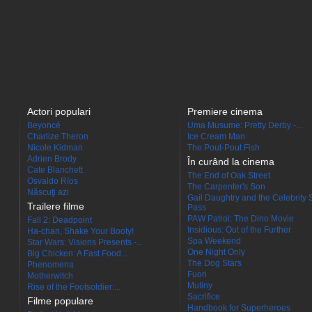
Actori populari
Premiere cinema
Beyoncé
Uma Musume: Pretty Derby -...
Charlize Theron
Ice Cream Man
Nicole Kidman
The Pout-Pout Fish
Adrien Brody
În curând la cinema
Cate Blanchett
The End of Oak Street
Osvaldo Ríos
The Carpenter's Son
Născuţi azi
Gail Daughtry and the Celebrity 
Trailere filme
Pass
PAW Patrol: The Dino Movie
Fall 2: Deadpoint
Insidious: Out of the Further
Ha-chan, Shake Your Booty!
Spa Weekend
Star Wars: Visions Presents -...
One Night Only
Big Chicken: A Fast Food...
The Dog Stars
Phenomena
Fuori
Motherwitch
Mutiny
Rise of the Footsoldier:...
Sacrifice
Filme populare
Handbook for Superheroes