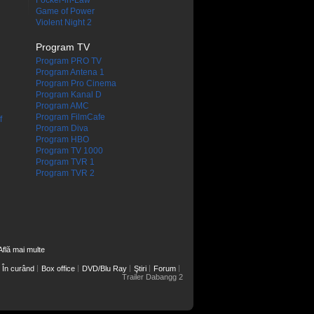
Focker-in-Law
Game of Power
Violent Night 2
Program TV
Program PRO TV
Program Antena 1
Program Pro Cinema
Program Kanal D
Program AMC
Program FilmCafe
f
Program Diva
Program HBO
Program TV 1000
Program TVR 1
Program TVR 2
Află mai multe
În curând
Box office
DVD/Blu Ray
Ştiri
Forum
Trailer Dabangg 2