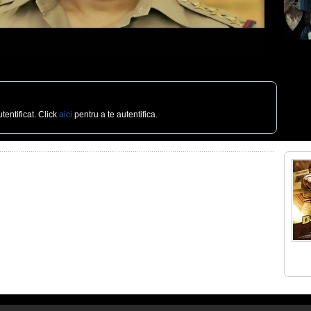
tentificat. Click
aici
pentru a te autentifica.