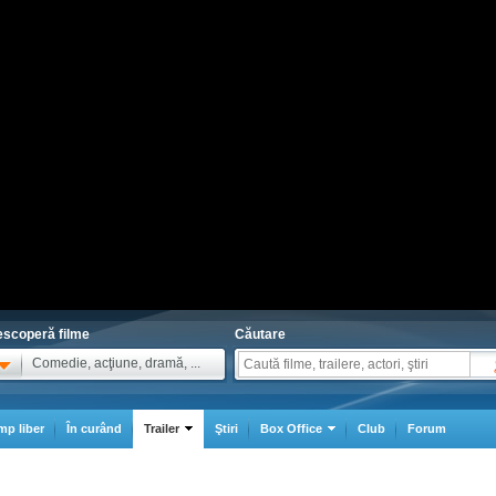
scoperă filme
Căutare
Comedie, acţiune, dramă, ...
mp liber
În curând
Trailer
Ştiri
Box Office
Club
Forum