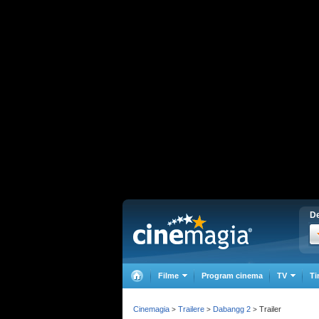
De
Filme
Program cinema
TV
Ti
Cinemagia
Trailere
Dabangg 2
Trailer
>
>
>