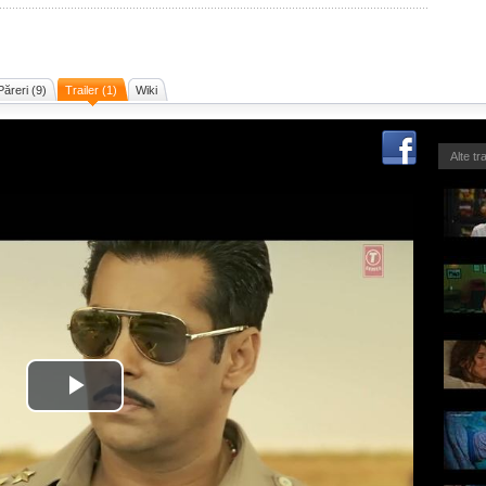
Păreri (9)
Trailer (1)
Wiki
Alte tr