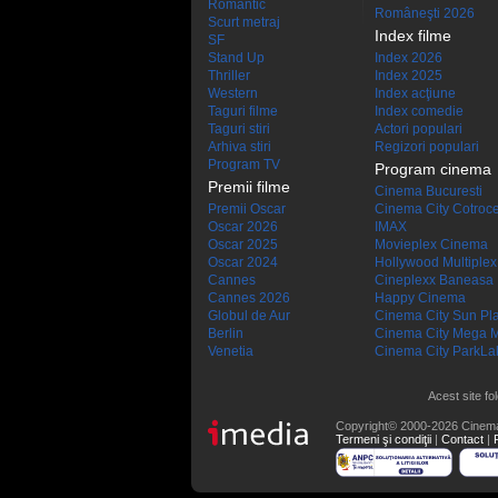
Romantic
Româneşti 2026
Scurt metraj
Index filme
SF
Stand Up
Index 2026
Thriller
Index 2025
Western
Index acţiune
Taguri filme
Index comedie
Taguri stiri
Actori populari
Arhiva stiri
Regizori populari
Program TV
Program cinema
Premii filme
Cinema Bucuresti
Premii Oscar
Cinema City Cotroc
Oscar 2026
IMAX
Oscar 2025
Movieplex Cinema
Oscar 2024
Hollywood Multiplex
Cannes
Cineplexx Baneasa
Cannes 2026
Happy Cinema
Globul de Aur
Cinema City Sun Pl
Berlin
Cinema City Mega M
Venetia
Cinema City ParkLa
Acest site fo
Copyright© 2000-2026 Cinem
Termeni şi condiţii
|
Contact
|