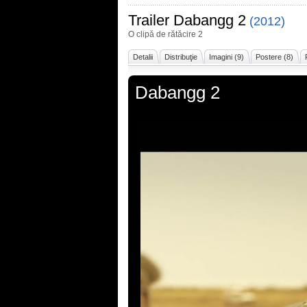
Trailer
Dabangg 2
(2012)
O clipă de rătăcire 2
Detalii
Distribuţie
Imagini (9)
Postere (8)
Dabangg 2