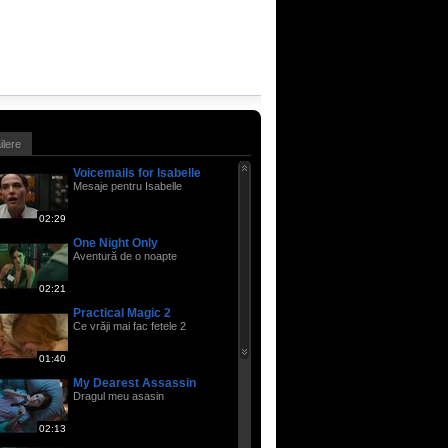
ailere
Voicemails for Isabelle
Mesaje pentru Isabelle
02:29
One Night Only
Aventură de o noapte
02:21
Practical Magic 2
Ce vrăji mai fac fetele 2
01:40
My Dearest Assassin
Dragul meu asasin
02:13