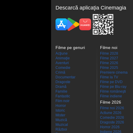
Descarcă aplicaţia Cinemagia
Filme pe genuri
Filme noi
Acţiune
Filme 2028
Animaţie
Filme 2027
Aventuri
Filme 2026
Comedie
Filme 2025
Crimă
Premiere cinema
Documentar
Filme la TV
Dragoste
Filme pe DVD
Dramă
Filme pe Blu-ray
Familie
Filme româneşti
Fantastic
Filme indiene
Film noir
Filme 2026
Horror
Filme noi 2026
Istoric
Actiune 2026
Mister
Comedie 2026
Muzică
Dragoste 2026
Muzical
Horror 2026
Război
Indiene 2026