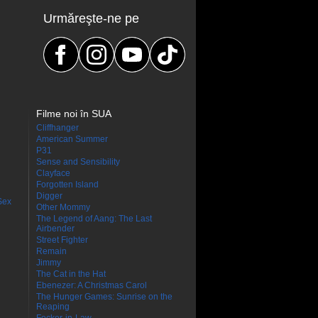
Urmăreşte-ne pe
Filme noi în SUA
Cliffhanger
American Summer
P31
Sense and Sensibility
Clayface
Forgotten Island
Digger
Sex
Other Mommy
The Legend of Aang: The Last
Airbender
Street Fighter
Remain
Jimmy
The Cat in the Hat
Ebenezer: A Christmas Carol
The Hunger Games: Sunrise on the
Reaping