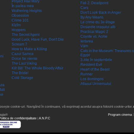
Project Hail Mary
Fall 2: Deadpoint
În pielea mea
Cars
Wuthering Heights
Don't Look Back in Anger
Obsession
By Any Means
Crime 101
Le crime du 3e étage
Kîzîm
Dosarele orașului alb
Hoppers
Practical Magic 2
The Secret Agent
Coyote vs. Acme
Good Luck, Have Fun, Don't Die
Iertarea
Scream 7
Värn
How to Make a Killing
Cats in the Museum: Treasures o
Cazul Samca
Egypt
eni
Dolce far niente
3 zile în septembrie
The Last Viking
Resident Evil
Kill Bill: The Whole Bloody Affair
Heart of the Beast
The Bride!
Runner
Cold Storage
Los domingos
Atlasul Universului
aza
all
ke
losește cookie-uri. Navigând în continuare, vă exprimați acordul asupra folosirii cookie-urilor.
agia®
Program cinema
Politica de confidențialitate
|
A.N.P.C