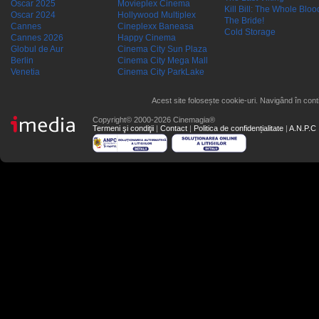
Oscar 2025
Movieplex Cinema
Kill Bill: The Whole Blood
Oscar 2024
Hollywood Multiplex
The Bride!
Cannes
Cineplexx Baneasa
Cold Storage
Cannes 2026
Happy Cinema
Globul de Aur
Cinema City Sun Plaza
Berlin
Cinema City Mega Mall
Venetia
Cinema City ParkLake
Acest site folosește cookie-uri. Navigând în conti
Copyright© 2000-2026 Cinemagia®
Termeni şi condiţii
|
Contact
|
Politica de confidențialitate
|
A.N.P.C