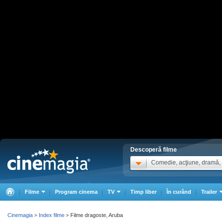
Descoperă filme
Comedie, acţiune, dramă, .
Filme
Program cinema
TV
Timp liber
În curând
Trailer
Cinemagia
Index filme
Filme dragoste, Aruba
>
>