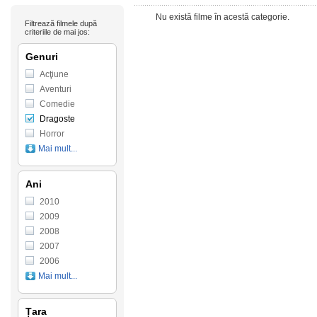
Nu există filme în acestă categorie.
Filtrează filmele după
criteriile de mai jos:
Genuri
Acţiune
Aventuri
Comedie
Dragoste
Horror
Mai mult...
Ani
2010
2009
2008
2007
2006
Mai mult...
Țara