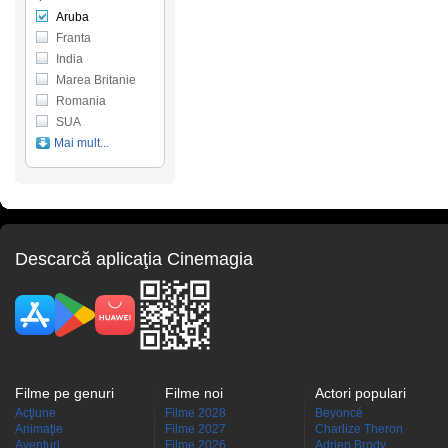
Aruba
Franta
India
Marea Britanie
Romania
SUA
Mai mult...
Descarcă aplicaţia Cinemagia
Filme pe genuri
Filme noi
Actori populari
Acţiune
Filme 2028
Beyoncé
Animaţie
Filme 2027
Charlize Theron
Aventuri
Filme 2026
Adrien Brody