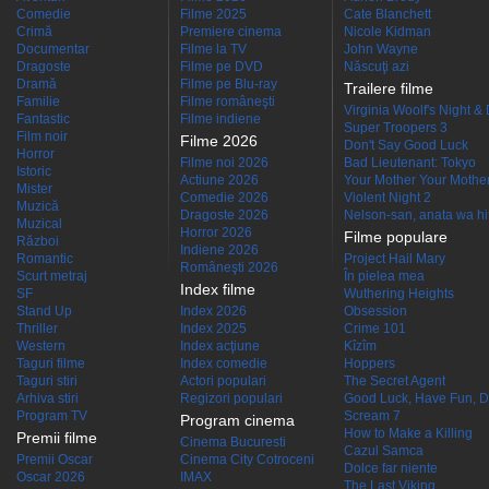
Comedie
Filme 2025
Cate Blanchett
Crimă
Premiere cinema
Nicole Kidman
Documentar
Filme la TV
John Wayne
Dragoste
Filme pe DVD
Născuţi azi
Dramă
Filme pe Blu-ray
Trailere filme
Familie
Filme româneşti
Virginia Woolf's Night &
Fantastic
Filme indiene
Super Troopers 3
Film noir
Filme 2026
Don't Say Good Luck
Horror
Filme noi 2026
Bad Lieutenant: Tokyo
Istoric
Actiune 2026
Your Mother Your Mother 
Mister
Comedie 2026
Violent Night 2
Muzică
Dragoste 2026
Nelson-san, anata wa hit
Muzical
Horror 2026
Filme populare
Război
Indiene 2026
Romantic
Project Hail Mary
Româneşti 2026
Scurt metraj
În pielea mea
Index filme
SF
Wuthering Heights
Stand Up
Index 2026
Obsession
Thriller
Index 2025
Crime 101
Western
Index acţiune
Kîzîm
Taguri filme
Index comedie
Hoppers
Taguri stiri
Actori populari
The Secret Agent
Arhiva stiri
Regizori populari
Good Luck, Have Fun, D
Program TV
Scream 7
Program cinema
How to Make a Killing
Premii filme
Cinema Bucuresti
Cazul Samca
Premii Oscar
Cinema City Cotroceni
Dolce far niente
Oscar 2026
IMAX
The Last Viking