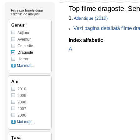
Top filme dragoste, Se
Filtrează filmele după
criteriile de mai jos:
1.
Atlantique (2019)
Genuri
Vezi pagina detaliată filme d
Acţiune
Aventuri
Index alfabetic
Comedie
A
Dragoste
Horror
Mai mult...
Ani
2010
2009
2008
2007
2006
Mai mult...
Țara