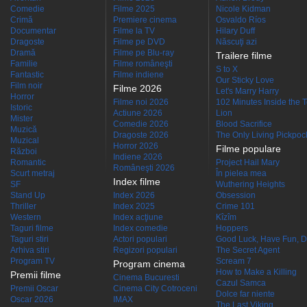
Comedie
Filme 2025
Nicole Kidman
Crimă
Premiere cinema
Osvaldo Ríos
Documentar
Filme la TV
Hilary Duff
Dragoste
Filme pe DVD
Născuţi azi
Dramă
Filme pe Blu-ray
Trailere filme
Familie
Filme româneşti
S to X
Fantastic
Filme indiene
Our Sticky Love
Film noir
Filme 2026
Let's Marry Harry
Horror
Filme noi 2026
102 Minutes Inside the 
Istoric
Actiune 2026
Lion
Mister
Comedie 2026
Blood Sacrifice
Muzică
Dragoste 2026
The Only Living Pickpocke
Muzical
Horror 2026
Filme populare
Război
Indiene 2026
Romantic
Project Hail Mary
Româneşti 2026
Scurt metraj
În pielea mea
Index filme
SF
Wuthering Heights
Stand Up
Index 2026
Obsession
Thriller
Index 2025
Crime 101
Western
Index acţiune
Kîzîm
Taguri filme
Index comedie
Hoppers
Taguri stiri
Actori populari
Good Luck, Have Fun, D
Arhiva stiri
Regizori populari
The Secret Agent
Program TV
Scream 7
Program cinema
How to Make a Killing
Premii filme
Cinema Bucuresti
Cazul Samca
Premii Oscar
Cinema City Cotroceni
Dolce far niente
Oscar 2026
IMAX
The Last Viking