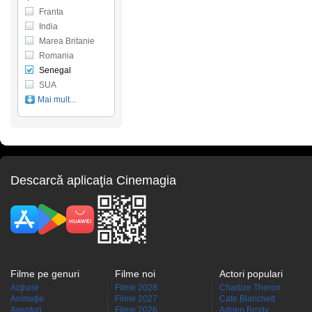
Franta
India
Marea Britanie
Romania
Senegal
SUA
Mai mult...
Descarcă aplicaţia Cinemagia
Filme pe genuri
Filme noi
Actori populari
Acţiune
Filme 2028
Charlize Theron
Animaţie
Filme 2027
Cate Blanchett
Aventuri
Filme 2026
Adrien Brody