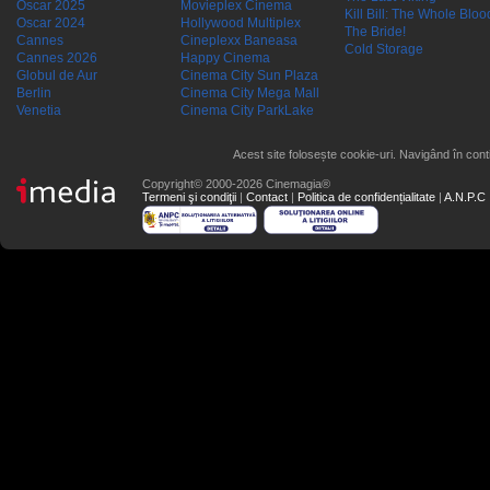
Oscar 2025
Movieplex Cinema
Kill Bill: The Whole Blood
Oscar 2024
Hollywood Multiplex
The Bride!
Cannes
Cineplexx Baneasa
Cold Storage
Cannes 2026
Happy Cinema
Globul de Aur
Cinema City Sun Plaza
Berlin
Cinema City Mega Mall
Venetia
Cinema City ParkLake
Acest site folosește cookie-uri. Navigând în conti
Copyright© 2000-2026 Cinemagia®
Termeni şi condiţii
|
Contact
|
Politica de confidențialitate
|
A.N.P.C