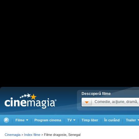
Descoperă filme
Comedie, acţiune, dramă, .
Filme
Program cinema
TV
Timp liber
În curând
Trailer
Cinemagia
Index filme
Filme dragoste, Senegal
>
>