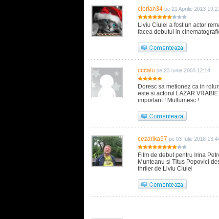
ciprian34
pe 21 Aprilie 2013 19:2
Liviu Ciulei a fost un actor rem
facea debutul in cinematografi
cccalu
pe 23 Iunie 2003 12:14
Doresc sa metionez ca in roluri
este si actorul LAZAR VRABIE.
important ! Multumesc !
cezarika57
pe 03 Iulie 2018 13:4
Film de debut pentru Irina Pet
Munteanu si Titus Popovici des
thriler de Liviu Ciulei