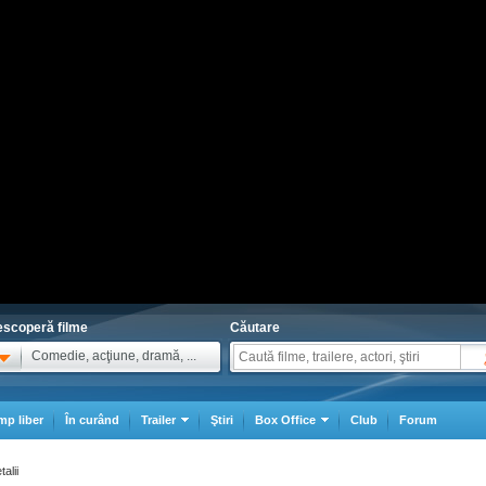
scoperă filme
Căutare
Comedie, acţiune, dramă, ...
mp liber
În curând
Trailer
Ştiri
Box Office
Club
Forum
talii