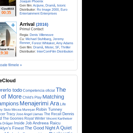
Joaquin Phoenix
Gen film:
Acţiune
,
Dramă
,
Istoric
CineMAX
Distribuitor:
Ro Image 2000
,
Euro
00:35
Entertainment Enterprises
Arrival
(2016)
Primul Contact
Regia:
Denis Villeneuve
Cu:
Michael Stuhlbarg
,
Jeremy
Renner
,
Forest Whitaker
,
Amy Adams
Gen film:
Dramă
,
Mister
,
SF
,
Thriller
iasat Kino
Distribuitor:
InterComFilm Distribution
19:30
toate filmele »
eCloud
The
rerlo todo
Competencia oficial
 of More
Matching
Child's Play
Menajerimi Ara
ampions
Life
Robin Tunney
y Sisto
Mircea Mureșan
Dennis
cer Tracy
The Recall
Jose Angel Llamas
d
The Goonies
Royal Winter
Vincent Kartheiser
Andreea Raicu
Inside Job
a Drăgan
A Quiet
klyn's Finest
The Good Night