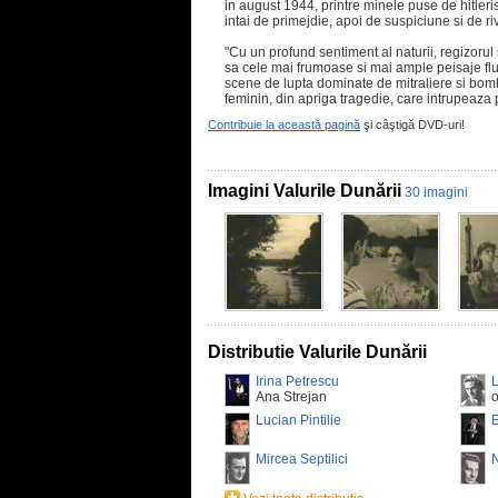
in august 1944, printre minele puse de hitleris
intai de primejdie, apoi de suspiciune si de ri
"Cu un profund sentiment al naturii, regizorul 
sa cele mai frumoase si mai ample peisaje flu
scene de lupta dominate de mitraliere si bo
feminin, din apriga tragedie, care intrupeaza
Contribuie la această pagină
şi câştigă DVD-uri!
Imagini Valurile Dunării
30 imagini
Distributie Valurile Dunării
Irina Petrescu
L
Ana Strejan
o
Lucian Pintilie
E
Mircea Septilici