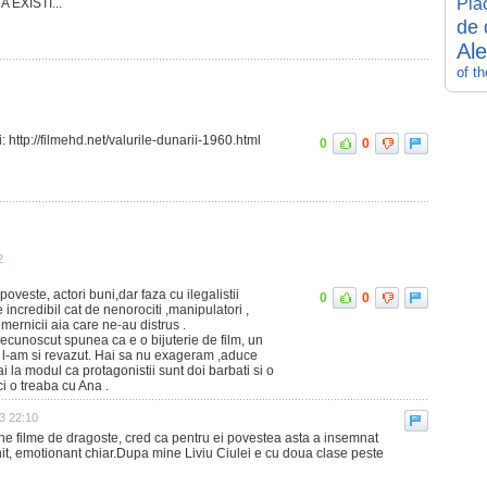
Pla
 EXISTI...
de 
Al
of t
i: http://filmehd.net/valurile-dunarii-1960.html
0
0
2
oveste, actori buni,dar faza cu ilegalistii
0
0
 incredibil cat de nenorociti ,manipulatori ,
nemernicii aia care ne-au distrus .
inecunoscut spunea ca e o bijuterie de film, un
l-am si revazut. Hai sa nu exageram ,aduce
i la modul ca protagonistii sunt doi barbati si o
i o treaba cu Ana .
3 22:10
ne filme de dragoste, cred ca pentru ei povestea asta a insemnat
, emotionant chiar.Dupa mine Liviu Ciulei e cu doua clase peste