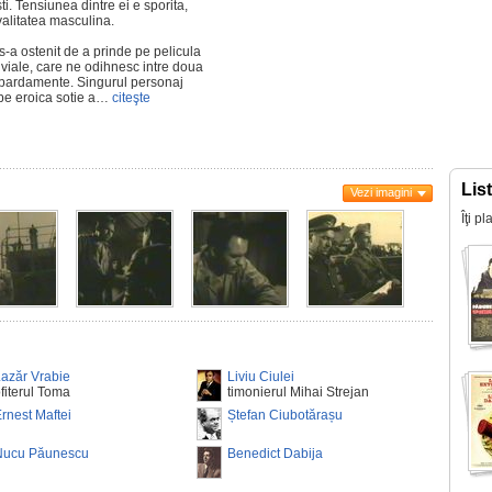
ti. Tensiunea dintre ei e sporita,
valitatea masculina.
s-a ostenit de a prinde pe pelicula
viale, care ne odihnesc intre doua
mbardamente. Singurul personaj
 pe eroica sotie a…
citeşte
Lis
Vezi imagini
Îţi p
azăr Vrabie
Liviu Ciulei
fiterul Toma
timonierul Mihai Strejan
rnest Maftei
Ștefan Ciubotărașu
Nucu Păunescu
Benedict Dabija