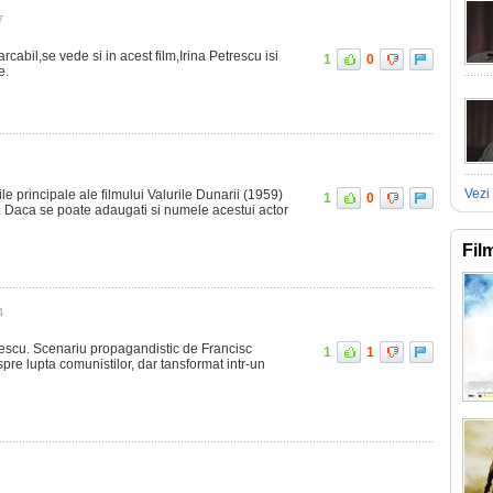
7
arcabil,se vede si in acest film,Irina Petrescu isi
1
0
e.
Vezi 
le principale ale filmului Valurile Dunarii (1959)
1
0
 Daca se poate adaugati si numele acestui actor
Fil
4
rescu. Scenariu propagandistic de Francisc
1
1
pre lupta comunistilor, dar tansformat intr-un