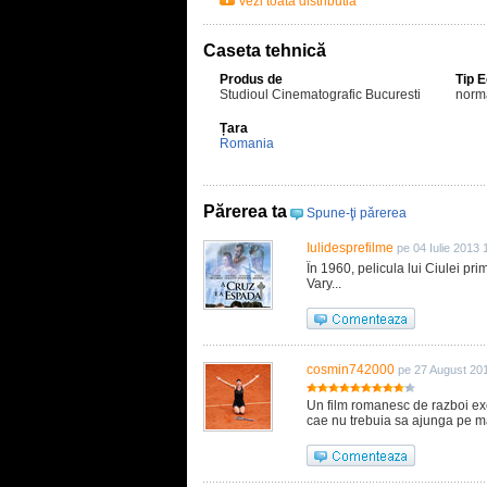
Vezi toata distributia
Caseta tehnică
Produs de
Tip 
Studioul Cinematografic Bucuresti
norm
Țara
Romania
Părerea ta
Spune-ţi părerea
Iulidesprefilme
pe 04 Iulie 2013 
În 1960, pelicula lui Ciulei pr
Vary...
cosmin742000
pe 27 August 20
Un film romanesc de razboi ex
cae nu trebuia sa ajunga pe m