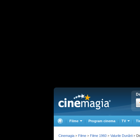
De
Filme
Program cinema
TV
Ti
Cinemagia
Filme
Filme 1960
Valurile Dunării
De
>
>
>
>