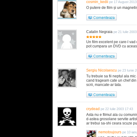
cosmin_kedii
pe 17 August 2013
O putere de film și un magne
Catalin Negraia
pe 21 Iulie 200
Un film excelent pe care-l vad 
pot cumpara un DVD cu aceast
Sergiu Nicolaescu
pe 23 Iunie 
Tu trebuie sa fii neptul ala mic
cand trageam cate un chef din a
scrii, mancate-ar tata.
crydead
pe 22 Iulie 2003 17:43
Asta nu e filmul ala cu comunis
d-astea grosolane servite artist
ar trebui sa-shi ceara scuze pu
nemotoujours
pe 10 ian