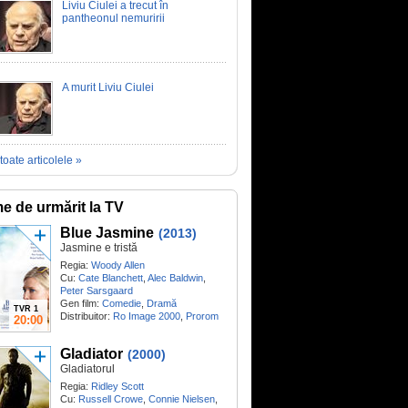
Liviu Ciulei a trecut în
pantheonul nemuririi
A murit Liviu Ciulei
toate articolele »
me de urmărit la TV
Blue Jasmine
(2013)
Jasmine e tristă
Regia:
Woody Allen
Cu:
Cate Blanchett
,
Alec Baldwin
,
Peter Sarsgaard
Gen film:
Comedie
,
Dramă
TVR 1
Distribuitor:
Ro Image 2000
,
Prorom
20:00
Gladiator
(2000)
Gladiatorul
Regia:
Ridley Scott
Cu:
Russell Crowe
,
Connie Nielsen
,