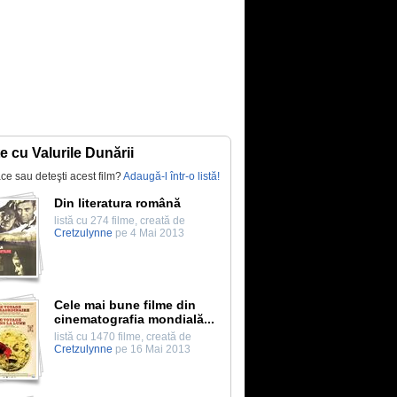
te cu Valurile Dunării
lace sau deteşti acest film?
Adaugă-l într-o listă!
Din literatura română
listă cu 274 filme, creată de
Cretzulynne
pe 4 Mai 2013
Cele mai bune filme din
cinematografia mondială...
listă cu 1470 filme, creată de
Cretzulynne
pe 16 Mai 2013