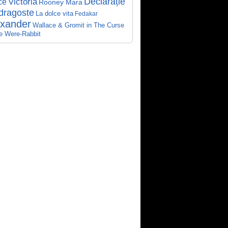
Declarație
Victoria
ce
Rooney Mara
dragoste
La dolce vita
Fedakar
exander
Wallace & Gromit in The Curse
he Were-Rabbit