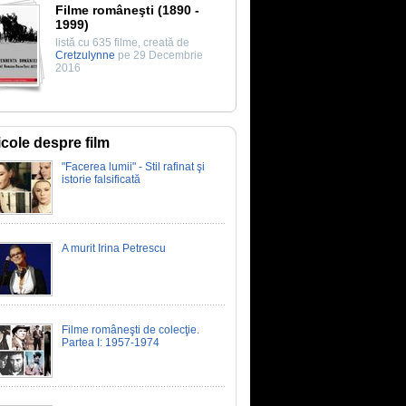
Filme româneşti (1890 -
1999)
listă cu 635 filme, creată de
Cretzulynne
pe 29 Decembrie
2016
icole despre film
"Facerea lumii" - Stil rafinat şi
istorie falsificată
A murit Irina Petrescu
Filme româneşti de colecţie.
Partea I: 1957-1974