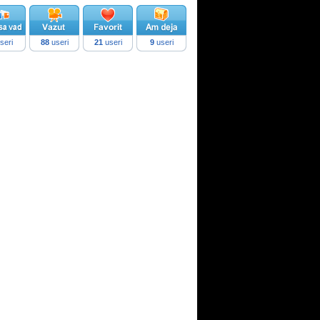
seri
88
useri
21
useri
9
useri