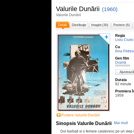
Valurile Dunării
(1960)
Valurile Dunării
Detalii
Distribuţie
Imagini (30)
Postere (6)
Regia
Liviu Ciulei
Cu
Irina Petre
Gen film
Dramă
Ajustează
Durata
92 minute
Premiera 
1959
Postere Valurile Dunării
Sinopsis Valurile Dunării
Mai mult
Doi barbati si o femeie calatoresc pe un sle