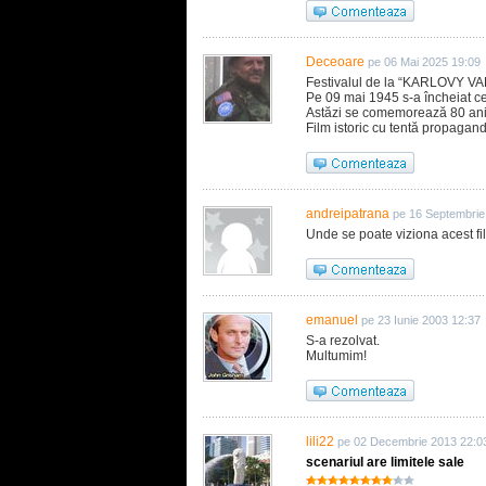
Deceoare
pe 06 Mai 2025 19:09
Festivalul de la “KARLOVY VA
Pe 09 mai 1945 s-a încheiat
Astăzi se comemorează 80 ani 
Film istoric cu tentă propagand
andreipatrana
pe 16 Septembrie
Unde se poate viziona acest fil
emanuel
pe 23 Iunie 2003 12:37
S-a rezolvat.
Multumim!
lili22
pe 02 Decembrie 2013 22:0
scenariul are limitele sale