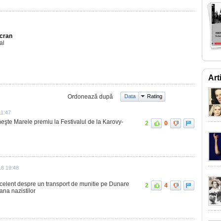
Ecran
al
Art
Ordonează după
Data
Rating
11:47
imeşte Marele premiu la Festivalul de la Karovy-
2
0
16 19:48
celent despre un transport de munitie pe Dunare
2
4
ana nazistilor