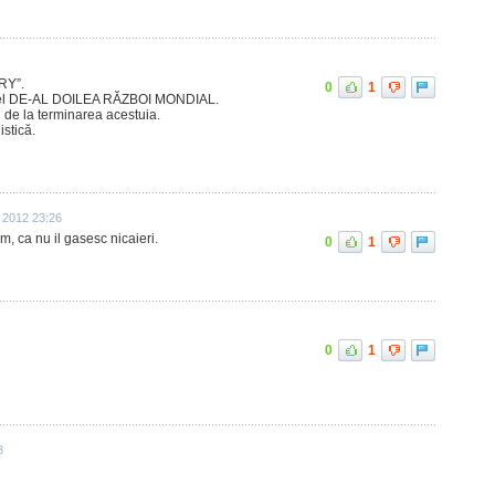
RY”.
0
1
 cel DE-AL DOILEA RĂZBOI MONDIAL.
de la terminarea acestuia.
istică.
 2012 23:26
m, ca nu il gasesc nicaieri.
0
1
0
1
3