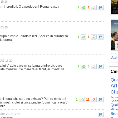
 15:26
tism incredibil. O capodoperă Romaneasca
1
1
3 03:35
dupa o copie...piratata (!?). Sper ca in curand sa
1
1
a opera...
V
Vezi 
2003 13:20
 a lui Vrabie care mi se baga printre picioare
1
6
la monstru. Ce mare te-ai facut, ai invatat sa
Cin
Que
Art
Ch
Jerem
hti ilegalishti care nu existau? Pentru minciuni
1
11
Spen
ic mosh ciulei si taica pintilie (duminica la ora 6)
Quai
blic.
Mirce
Broo
uarie 2013 17:48