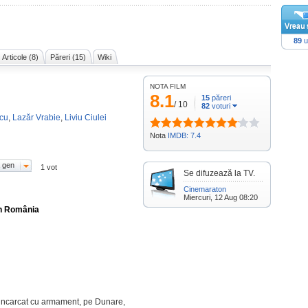
89
u
Articole (8)
Păreri (15)
Wiki
NOTA FILM
8.1
15
păreri
/
10
82
voturi
scu
,
Lazăr Vrabie
,
Liviu Ciulei
Nota
IMDB: 7.4
 gen
1 vot
Se difuzează la TV.
Cinemaraton
Miercuri, 12 Aug 08:20
în România
p incarcat cu armament, pe Dunare,