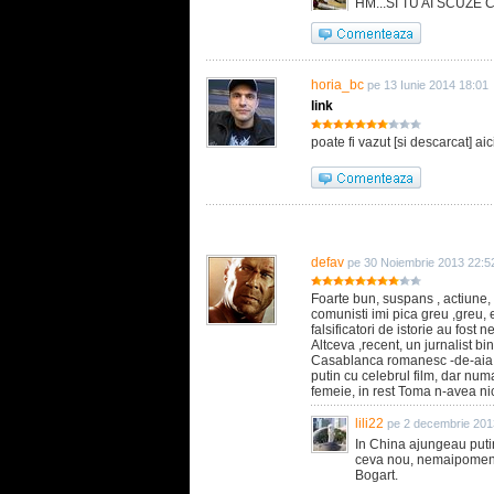
HM...SI TU AI SCUZE CA
horia_bc
pe 13 Iunie 2014 18:01
link
poate fi vazut [si descarcat] aic
defav
pe 30 Noiembrie 2013 22:5
Foarte bun, suspans , actiune, p
comunisti imi pica greu ,greu, e
falsificatori de istorie au fost 
Altceva ,recent, un jurnalist b
Casablanca romanesc -de-aia 
putin cu celebrul film, dar numa
femeie, in rest Toma n-avea nic
lili22
pe 2 decembrie 201
In China ajungeau puti
ceva nou, nemaipomenit
Bogart.