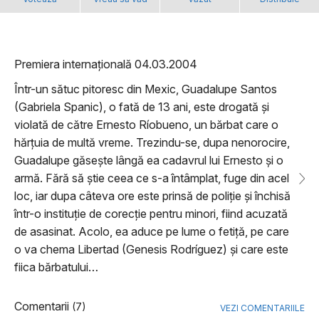
Premiera internațională 04.03.2004
Într-un sătuc pitoresc din Mexic, Guadalupe Santos
(Gabriela Spanic), o fată de 13 ani, este drogată și
violată de către Ernesto Ríobueno, un bărbat care o
hărțuia de multă vreme. Trezindu-se, dupa nenorocire,
Guadalupe găsește lângă ea cadavrul lui Ernesto și o
armă. Fără să știe ceea ce s-a întâmplat, fuge din acel
loc, iar dupa câteva ore este prinsă de poliție și închisă
într-o instituție de corecție pentru minori, fiind acuzată
de asasinat. Acolo, ea aduce pe lume o fetiță, pe care
o va chema Libertad (Genesis Rodríguez) și care este
fiica bărbatului…
Comentarii
(7)
VEZI COMENTARIILE