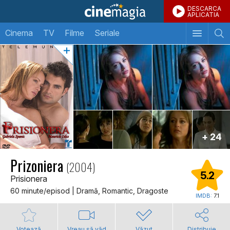
DESCARCA
APLICATIA
Cinema
TV
Filme
Seriale
+ 24
Prizoniera
(2004)
5.2
Prisionera
60 minute/episod | Dramă, Romantic, Dragoste
IMDB:
7.1
Votează
Vreau să văd
Văzut
Distribuie