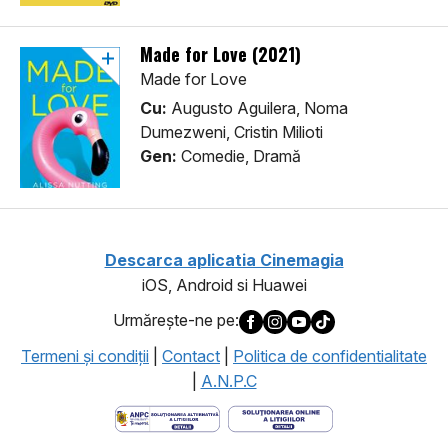
Made for Love (2021)
Made for Love
Cu:
Augusto Aguilera, Noma
Dumezweni, Cristin Milioti
Gen:
Comedie, Dramă
Descarca aplicatia Cinemagia
iOS, Android si Huawei
Urmăreşte-ne pe:
Termeni şi condiţii
|
Contact
|
Politica de confidentialitate
|
A.N.P.C