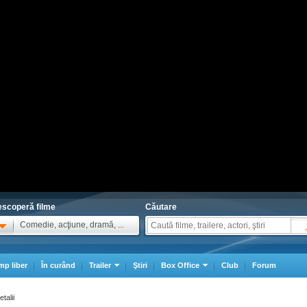
scoperă filme
Căutare
Comedie, acţiune, dramă, ...
mp liber
În curând
Trailer
Ştiri
Box Office
Club
Forum
etalii