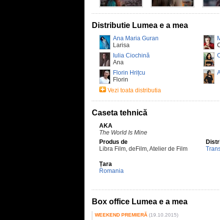
Distributie Lumea e a mea
Ana Maria Guran
Larisa
Iulia Ciochină
Ana
Florin Hrițcu
Florin
Vezi toata distributia
Caseta tehnică
AKA
The World Is Mine
Produs de
Distr
Libra Film, deFilm, Atelier de Film
Trans
Țara
Romania
Box office Lumea e a mea
WEEKEND PREMIERĂ
(19.10.2015)