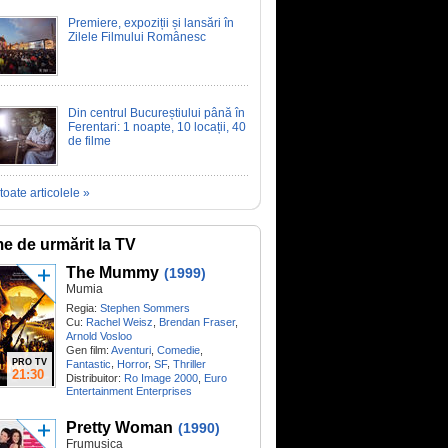
Premiere, expoziții și lansări în
Zilele Filmului Românesc
Din centrul Bucureștiului până în
Ferentari: 1 noapte, 10 locații, 40
de filme
toate articolele »
me de urmărit la TV
The Mummy
(1999)
Mumia
Regia:
Stephen Sommers
Cu:
Rachel Weisz
,
Brendan Fraser
,
Arnold Vosloo
Gen film:
Aventuri
,
Comedie
,
PRO TV
,
,
,
Fantastic
Horror
SF
Thriller
21:30
Distribuitor:
Ro Image 2000
,
Euro
Entertainment Enterprises
Pretty Woman
(1990)
Frumușica