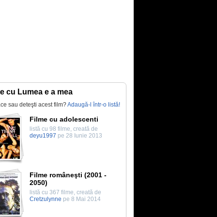
te cu Lumea e a mea
lace sau deteşti acest film?
Adaugă-l într-o listă!
Filme cu adolescenti
listă cu 98 filme, creată de
deyu1997
pe 28 Iunie 2013
Filme româneşti (2001 -
2050)
listă cu 367 filme, creată de
Cretzulynne
pe 8 Mai 2014