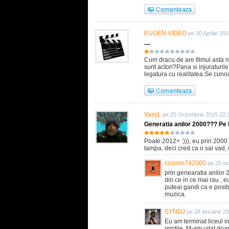
EUGEN.VIDEO
pe 30 Aprilie 20
....
Cum dracu de are filmul asta 
sunt actori?Pana si injuraturile
legatura cu realitatea.Se cuno
VasyL
pe 25 Octombrie 2015 22:
Generatia anilor 2000??? Pe 
Poate 2012+ :))), eu prin 2000
tampa, deci cred ca o sal vad, 
cosmin742000
pe 25 oc
prin genearatia anilor 
din ce in ce mai rau , e
puteai gandi ca e posibi
muzica.
SYNDJ
pe 28 ianuarie 2
Eu am terminat liceul i
mintile. M-am uitat doar