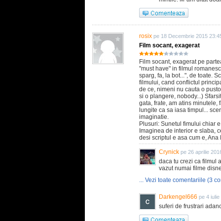
rosix
pe 18 Decembrie 2015 23:4
Film socant, exagerat
Film socant, exagerat pe partea 
"must have" in filmul romanesc.
sparg, fa, la bot...", de toate. 
filmului, cand conflictul princip
de ce, nimeni nu cauta o pustoai
si o plangere, nobody...) Sfarsi
gata, frate, am atins minutele,
lungite ca sa iasa timpul... sc
imaginatie.
Plusuri: Sunetul fimului chiar 
Imaginea de interior e slaba, c
desi scriptul e asa cum e, An
Crynick
pe 26 aprilie 201
daca tu crezi ca filmul
vazut numai filme disn
... Vezi toate comentariile (3 co
Darkengel666
pe 4 iuli
suferi de frustrari adanc