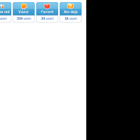
seri
334
useri
24
useri
16
useri