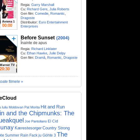
Regia:
Garry Marshall
Cu:
Richard Gere
,
Julia Roberts
Gen film:
Comedie
,
Romantic
,
Dragoste
Antena 1
Distribuitor:
Euro Entertainment
00:00
Enterprises
Before Sunset
(2004)
Înainte de apus
Regia:
Richard Linklater
Cu:
Ethan Hawke
,
Julie Delpy
Gen film:
Dramă
,
Romantic
,
Dragoste
Warner TV
20:30
toate filmele »
eCloud
Hit and Run
u Iuliu Moldovan
Pat Morita
vin and the Chipmunks: The
ueakquel
El Cid
Joe Pantoliano
lunay
Kærestesorger
Country Strong
The
te
Summer Rain
Fack ju Göhte 3