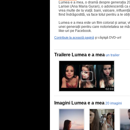
Lumea e a mea, o dramă despre generația 20
Larisei (Ana Maria Guran), o adolescentă ca o
vrea multe de la viață: bani, valoare, influență
fiind îndrăgostită, va face totul pentru a le obț
Lumea e a mea este un film colorat și amar, viu
unei generații pentru care notorietatea se mă
like-uri pe Facebook.
Contribuie la această pagină
şi câştigă DVD-uri!
Trailere Lumea e a mea
un trailer
02:03
Imagini Lumea e a mea
20 imagini