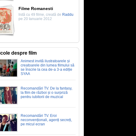
Filme Romanesti
listă cu 49 filme, creată de
Raddu
pe 20 Ianuarie 2012
icole despre film
Animest invită ilustratoarele și
creatoarele din lumea filmului să
se înscrie la cea de-a 3-a ediție
SYAA
Recomandări TV. De la fantasy,
la film de război și o surpriză
pentru iubitorii de muzical
Recomandări TV. Eroi
neconvenționali, agenți secreți,
pe micul ecran