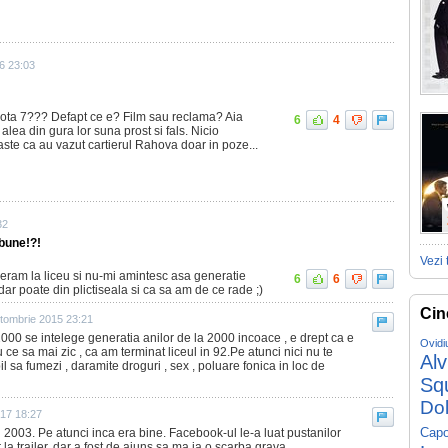
16 23:03
nota 7??? Defapt ce e? Film sau reclama? Aia
6
4
 alea din gura lor suna prost si fals. Nicio
aste ca au vazut cartierul Rahova doar in poze...
32
bune!?!
Vezi 
 eram la liceu si nu-mi amintesc asa generatie
6
6
dar poate din plictiseala si ca sa am de ce rade ;)
Cin
tombrie 2015 23:21
2000 se intelege generatia anilor de la 2000 incoace , e drept ca e
Ovidi
u ce sa mai zic , ca am terminat liceul in 92.Pe atunci nici nu te
Al
l sa fumezi , daramite droguri , sex , poluare fonica in loc de
Sq
Do
017 18:27
Capo
n 2003. Pe atunci inca era bine. Facebook-ul le-a luat pustanilor
 la trailer, dar a fost de ajuns sa ma ia o scarba grava...