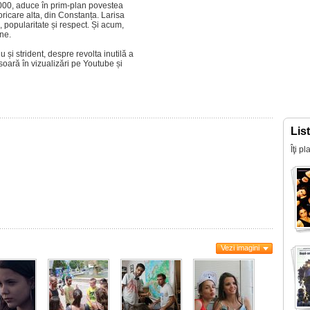
00, aduce în prim-plan povestea
ricare alta, din Constanța. Larisa
, popularitate și respect. Și acum,
ine.
 și strident, despre revolta inutilă a
soară în vizualizări pe Youtube și
Lis
Îţi p
Vezi imagini