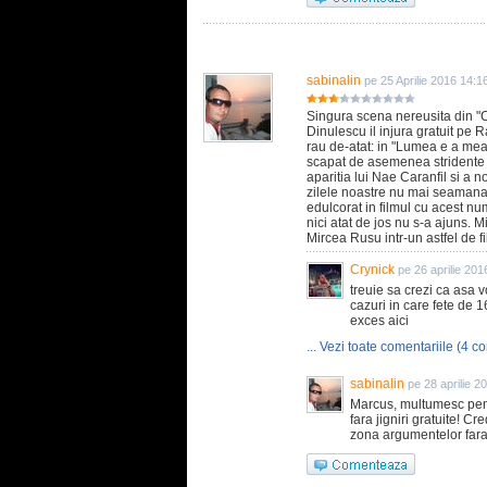
sabinalin
pe 25 Aprilie 2016 14:1
Singura scena nereusita din "C
Dinulescu il injura gratuit pe 
rau de-atat: in "Lumea e a mea
scapat de asemenea stridente d
aparitia lui Nae Caranfil si a n
zilele noastre nu mai seamana 
edulcorat in filmul cu acest n
nici atat de jos nu s-a ajuns. 
Mircea Rusu intr-un astfel de fi
Crynick
pe 26 aprilie 201
treuie sa crezi ca asa v
cazuri in care fete de 
exces aici
... Vezi toate comentariile (4 co
sabinalin
pe 28 aprilie 2
Marcus, multumesc pentr
fara jigniri gratuite! C
zona argumentelor fara a