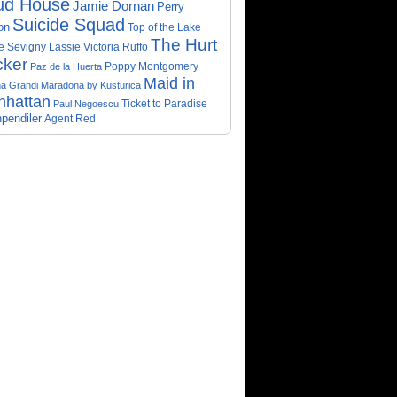
ud House
Jamie Dornan
Perry
Suicide Squad
on
Top of the Lake
The Hurt
ë Sevigny
Victoria Ruffo
Lassie
cker
Poppy Montgomery
Paz de la Huerta
Maid in
a Grandi
Maradona by Kusturica
nhattan
Ticket to Paradise
Paul Negoescu
pendiler
Agent Red