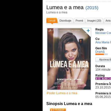
Lumea e a mea
(2015)
Lumea e a mea
Detalii
Distribuţie
Premii
Imagini (20)
Arti
Regia
Nicolae Co
Cu
Ana Maria 
Gen film
Dramă
Ajustează
Durata
104 minute
Rating
Premiera 
23.10.2015
Poster Lumea e a mea
Premiera i
05.06.2015
Sinopsis Lumea e a mea