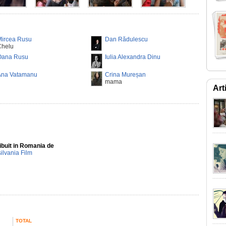
Mircea Rusu
Dan Rădulescu
Chelu
Oana Rusu
Iulia Alexandra Dinu
Ana Vatamanu
Crina Mureșan
mama
Art
ibuit in Romania de
ilvania Film
TOTAL