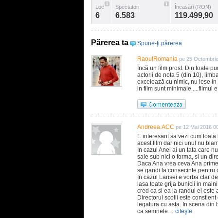
Loc
Spectatori
Încasări (RON)
6
6.583
119.499,90
Părerea ta
Spune-ţi părerea
RaoulRomania
pe 25 Octombrie
Încă un film prost. Din toate p
actorii de nota 5 (din 10), lim
excelează cu nimic, nu iese in
in film sunt minimale ....filmul e
Andreea.ACC
pe 12 Mai 2016 0
E interesant sa vezi cum toata
acest film dar nici unul nu bla
In cazul Anei ai un tata care nu
sale sub nici o forma, si un dir
Daca Ana vrea ceva Ana primes
se gandi la consecinte pentru 
In cazul Larisei e vorba clar de
lasa toate grija bunicii in main
cred ca si ea la randul ei este 
Directorul scolii este constien
legatura cu asta. In scena din 
ca semnele…
citeşte