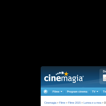
De
Filme
Program cinema
TV
Ti
Cinemagia
Filme
Filme 2015
Lumea e a mea
D
>
>
>
>