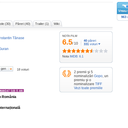
963
u
cole (30)
Păreri (40)
Trailer (1)
Wiki
NOTA FILM
nstantin Tănase
6.5
40
păreri
/
10
331
voturi
Guran
Nota
IMDB: 6.1
 gen
18 voturi
2 premii şi 5
nominalizări
Gopo
, un
premiu şi o
nominalizare
TIFF
Vezi toate premiile
în România
nternațională