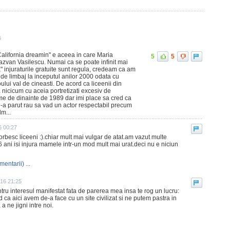
6
alifornia dreamin" e aceea in care Maria
5
5
Razvan Vasilescu. Numai ca se poate infinit mai
" injuraturile gratuite sunt regula, credeam ca am
e limbaj la inceputul anilor 2000 odata cu
oului val de cineasti. De acord ca liceenii din
nicicum cu aceia portretizati excesiv de
ume de dinainte de 1989 dar imi place sa cred ca
Mi-a parut rau sa vad un actor respectabil precum
lm...
6 00:27
orbesc liceeni :).chiar mult mai vulgar de atat.am vazut multe
16 ani isi injura mamele intr-un mod mult mai urat.deci nu e niciun
mentarii) ...
016 21:25
u interesul manifestat fata de parerea mea insa te rog un lucru:
red ca aici avem de-a face cu un site civilizat si ne putem pastra in
 ne jigni intre noi.