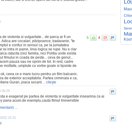
Lo
Mas
Chlo
Lo
5
Seren
Ma
de violenta si vulgaritate... de parca ar fi un
5
4
Kösh
 Adica are cocalari, pitzipoance, badaranie, "te
Scriptul e confuz in sensul ca, pe la jumatatea
al isi intra in paine, linia logica se rupe. Nu e clar
ca ratacita (nici familia, nici Politia unde exista
tul fimului in coada de peste... ceva de genul...
 facem pauza sau ne oprim de tot. In rest, cadre
ene molfaite, umplute cu vorbe goale si lipsiste de
e ok, ceea ce e mare lucru pentru un film balcanic.
ea de exterior acceptabila. Partea criminala e ca,
a Maria Guran, joaca socant…
citeşte
6 00:29
 asta e exagerat pe partea de violenta si vulgaritate inseamna ca ai
ey pana acum.de exemplu,cauta filmul Irreversible
mentarii) ...
e 2022 22:31
i