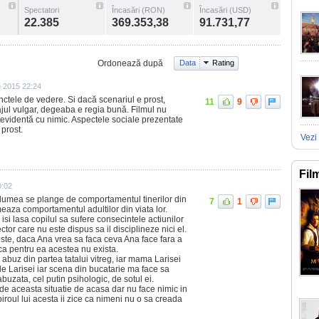
Spectatori
Încasări (RON)
Încasări (USD)
22.385
369.353,38
91.731,77
Ordonează după
Data
Rating
 2015 22:24
unctele de vedere. Si dacă scenariul e prost,
11
9
bajul vulgar, degeaba e regia bună. Filmul nu
 evidentă cu nimic. Aspectele sociale prezentate
 prost.
Vezi 
Fil
0:02
 lumea se plange de comportamentul tinerilor din
7
1
meaza comportamentul adultilor din viata lor.
 isi lasa copilul sa sufere consecintele actiunilor
ector care nu este dispus sa il disciplineze nici el.
te, daca Ana vrea sa faca ceva Ana face fara a
ca pentru ea acestea nu exista.
 abuz din partea tatalui vitreg, iar mama Larisei
ile Larisei iar scena din bucatarie ma face sa
abuzata, cel putin psihologic, de sotul ei.
t de aceasta situatie de acasa dar nu face nimic in
biroul lui acesta ii zice ca nimeni nu o sa creada