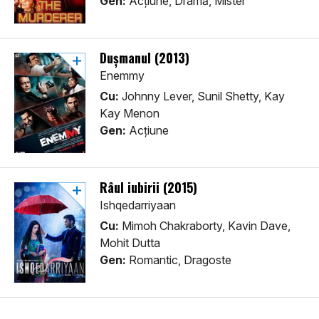
Gen:
Acţiune, Dramă, Mister
Dușmanul (2013)
Enemmy
Cu:
Johnny Lever, Sunil Shetty, Kay
Kay Menon
Gen:
Acţiune
Râul iubirii (2015)
Ishqedarriyaan
Cu:
Mimoh Chakraborty, Kavin Dave,
Mohit Dutta
Gen:
Romantic, Dragoste