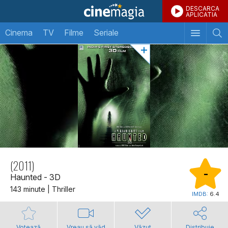
DESCARCA
APLICATIA
Cinema
TV
Filme
Seriale
(2011)
-
Haunted - 3D
143 minute | Thriller
IMDB:
6.4
Votează
Vreau să văd
Văzut
Distribuie