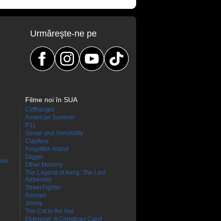
Urmăreşte-ne pe
Filme noi în SUA
Cliffhanger
American Summer
P31
Sense and Sensibility
Clayface
Forgotten Island
Digger
Sex
Other Mommy
The Legend of Aang: The Last
Airbender
Street Fighter
Remain
Jimmy
The Cat in the Hat
Ebenezer: A Christmas Carol