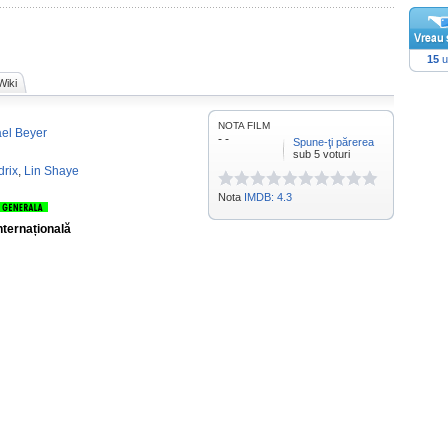
15
u
Wiki
NOTA FILM
el Beyer
- -
Spune-ţi părerea
sub 5 voturi
drix
,
Lin Shaye
Nota
IMDB: 4.3
nternațională