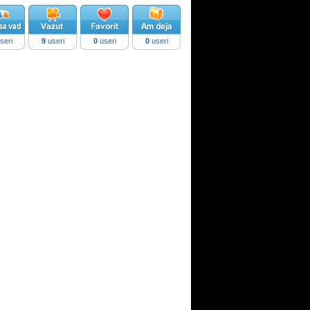
seri
9
useri
0
useri
0
useri