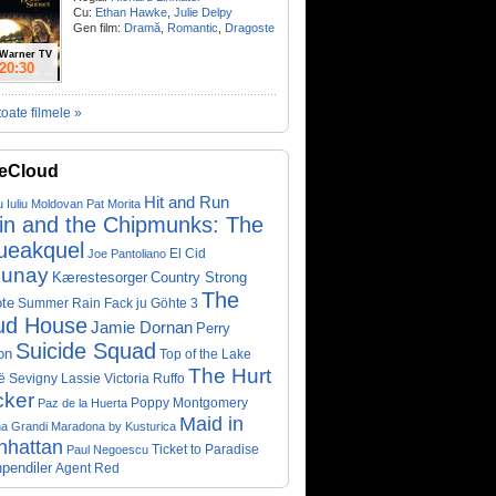
Cu:
Ethan Hawke
,
Julie Delpy
Gen film:
Dramă
,
Romantic
,
Dragoste
Warner TV
20:30
toate filmele »
eCloud
Hit and Run
u Iuliu Moldovan
Pat Morita
vin and the Chipmunks: The
ueakquel
El Cid
Joe Pantoliano
lunay
Kærestesorger
Country Strong
The
te
Summer Rain
Fack ju Göhte 3
ud House
Jamie Dornan
Perry
Suicide Squad
on
Top of the Lake
The Hurt
ë Sevigny
Victoria Ruffo
Lassie
cker
Poppy Montgomery
Paz de la Huerta
Maid in
a Grandi
Maradona by Kusturica
nhattan
Ticket to Paradise
Paul Negoescu
pendiler
Agent Red