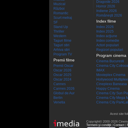
Dragoste 2026
Muzical
Horror 2026
Război
Indiene 2026
Romantic
Româneşti 2026
Scurt metraj
Index filme
SF
Stand Up
Index 2026
Thriller
Index 2025
Western
Index acţiune
Taguri filme
Index comedie
Taguri stiri
Actori populari
Arhiva stiri
Regizori populari
Program TV
Program cinema
Premii filme
Cinema Bucuresti
Premii Oscar
Cinema City Cotroc
Oscar 2026
IMAX
Oscar 2025
Movieplex Cinema
Oscar 2024
Hollywood Multiplex
Cannes
Cineplexx Baneasa
Cannes 2026
Happy Cinema
Globul de Aur
Cinema City Sun Pl
Berlin
Cinema City Mega M
Venetia
Cinema City ParkLa
Acest site fo
Copyright© 2000-2026 Cinem
Termeni şi condiţii
|
Contact
|