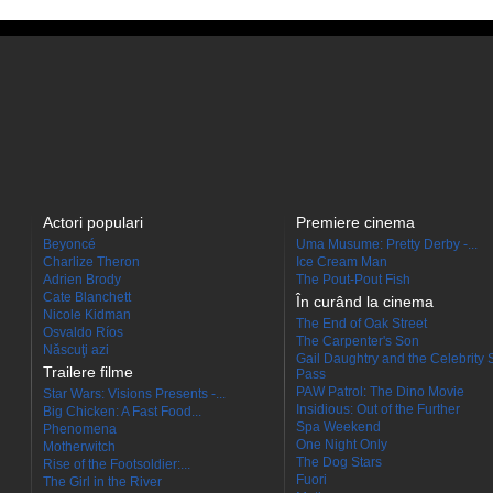
Actori populari
Premiere cinema
Beyoncé
Uma Musume: Pretty Derby -...
Charlize Theron
Ice Cream Man
Adrien Brody
The Pout-Pout Fish
Cate Blanchett
În curând la cinema
Nicole Kidman
The End of Oak Street
Osvaldo Ríos
The Carpenter's Son
Născuţi azi
Gail Daughtry and the Celebrity 
Trailere filme
Pass
PAW Patrol: The Dino Movie
Star Wars: Visions Presents -...
Insidious: Out of the Further
Big Chicken: A Fast Food...
Spa Weekend
Phenomena
One Night Only
Motherwitch
The Dog Stars
Rise of the Footsoldier:...
Fuori
The Girl in the River