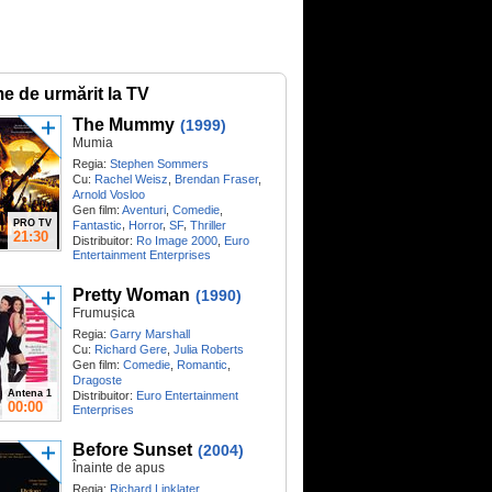
me de urmărit la TV
The Mummy
(1999)
Mumia
Regia:
Stephen Sommers
Cu:
Rachel Weisz
,
Brendan Fraser
,
Arnold Vosloo
Gen film:
Aventuri
,
Comedie
,
PRO TV
,
,
,
Fantastic
Horror
SF
Thriller
21:30
Distribuitor:
Ro Image 2000
,
Euro
Entertainment Enterprises
Pretty Woman
(1990)
Frumușica
Regia:
Garry Marshall
Cu:
Richard Gere
,
Julia Roberts
Gen film:
Comedie
,
Romantic
,
Dragoste
Antena 1
Distribuitor:
Euro Entertainment
00:00
Enterprises
Before Sunset
(2004)
Înainte de apus
Regia:
Richard Linklater