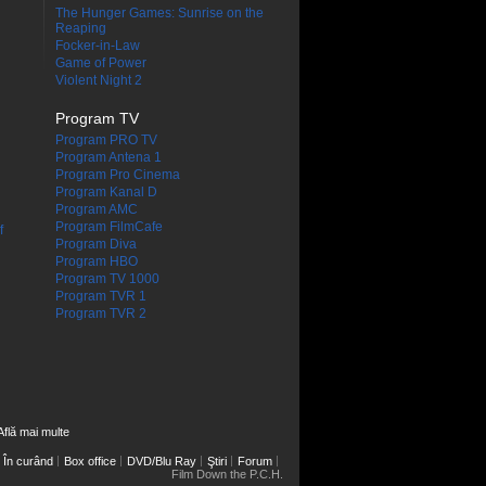
The Hunger Games: Sunrise on the
Reaping
Focker-in-Law
Game of Power
Violent Night 2
Program TV
Program PRO TV
Program Antena 1
Program Pro Cinema
Program Kanal D
Program AMC
Program FilmCafe
f
Program Diva
Program HBO
Program TV 1000
Program TVR 1
Program TVR 2
Află mai multe
În curând
Box office
DVD/Blu Ray
Ştiri
Forum
Film Down the P.C.H.