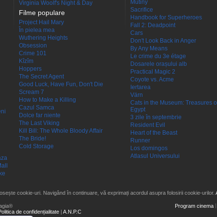
Mutiny
Virginia Woolf's Night & Day
Sacrifice
Filme populare
Handbook for Superheroes
Project Hail Mary
Fall 2: Deadpoint
În pielea mea
Cars
Wuthering Heights
Don't Look Back in Anger
Obsession
By Any Means
Crime 101
Le crime du 3e étage
Kîzîm
Dosarele orașului alb
Hoppers
Practical Magic 2
The Secret Agent
Coyote vs. Acme
Good Luck, Have Fun, Don't Die
Iertarea
Scream 7
Värn
How to Make a Killing
Cats in the Museum: Treasures o
Cazul Samca
Egypt
eni
Dolce far niente
3 zile în septembrie
The Last Viking
Resident Evil
Kill Bill: The Whole Bloody Affair
Heart of the Beast
The Bride!
Runner
Cold Storage
Los domingos
Atlasul Universului
aza
all
ke
losește cookie-uri. Navigând în continuare, vă exprimați acordul asupra folosirii cookie-urilor.
agia®
Program cinema
Politica de confidențialitate
|
A.N.P.C