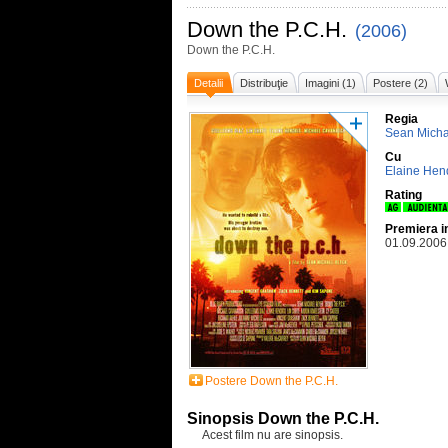
Down the P.C.H.
(2006)
Down the P.C.H.
Detalii
Distribuţie
Imagini (1)
Postere (2)
Regia
Sean Micha
Cu
Elaine Hen
Rating
Premiera i
01.09.2006
Postere Down the P.C.H.
Sinopsis Down the P.C.H.
Acest film nu are sinopsis.