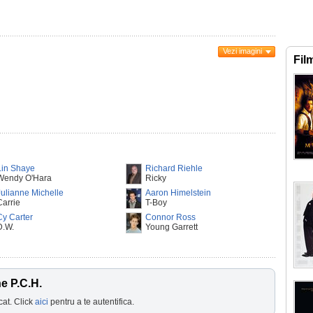
Vezi imagini
Fil
Lin Shaye
Richard Riehle
Wendy O'Hara
Ricky
Julianne Michelle
Aaron Himelstein
Carrie
T-Boy
Cy Carter
Connor Ross
D.W.
Young Garrett
e P.C.H.
cat. Click
aici
pentru a te autentifica.