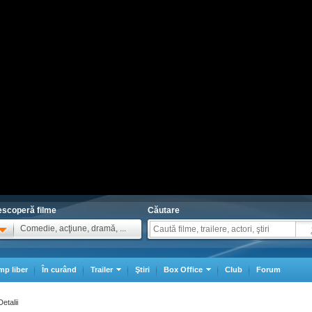
scoperă filme
Căutare
Comedie, acţiune, dramă, ...
mp liber
În curând
Trailer
Ştiri
Box Office
Club
Forum
Detalii