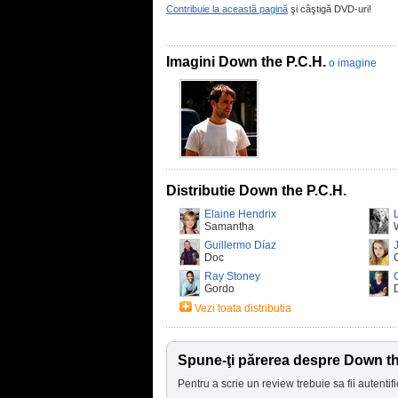
Contribuie la această pagină
şi câştigă DVD-uri!
Imagini Down the P.C.H.
o imagine
Distributie Down the P.C.H.
Elaine Hendrix
Samantha
Guillermo Díaz
Doc
Ray Stoney
Gordo
Vezi toata distributia
Spune-ţi părerea despre Down th
Pentru a scrie un review trebuie sa fii autentifi