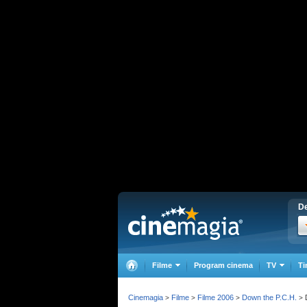
De
Filme
Program cinema
TV
Ti
Cinemagia
Filme
Filme 2006
Down the P.C.H.
>
>
>
>