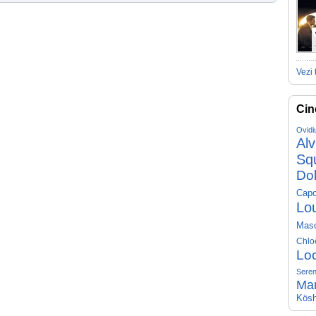
Vezi 
Cin
Ovidi
Al
Sq
Do
Capo
Lo
Mas
Chlo
Lo
Seren
Ma
Kösh