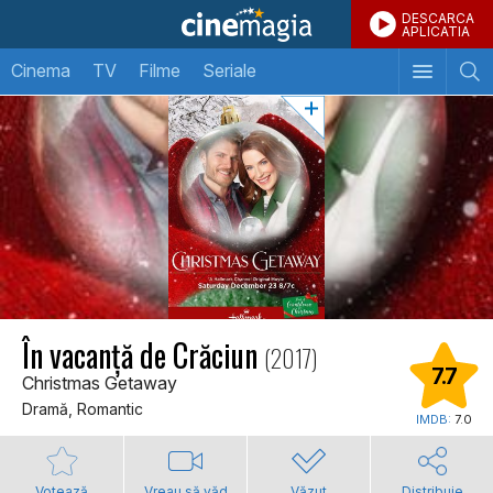
DESCARCA
APLICATIA
Cinema
TV
Filme
Seriale
În vacanță de Crăciun
(2017)
7.7
Christmas Getaway
Dramă, Romantic
IMDB:
7.0
Votează
Vreau să văd
Văzut
Distribuie