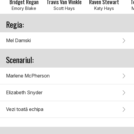
Bridget Regan
Travis Van Winkle
Raven Stewart
T
Emory Blake
Scott Hays
Katy Hays
M
Regia:
Mel Damski
Scenariul:
Marlene McPherson
Elizabeth Snyder
Vezi toată echipa