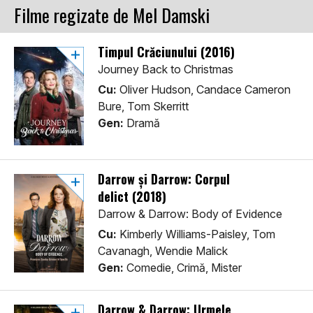
Filme regizate de Mel Damski
Timpul Crăciunului (2016)
Journey Back to Christmas
Cu:
Oliver Hudson, Candace Cameron
Bure, Tom Skerritt
Gen:
Dramă
Darrow şi Darrow: Corpul
delict (2018)
Darrow & Darrow: Body of Evidence
Cu:
Kimberly Williams-Paisley, Tom
Cavanagh, Wendie Malick
Gen:
Comedie, Crimă, Mister
Darrow & Darrow: Urmele