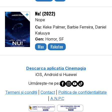
Nu! (2022)
Nope
Cu:
Keke Palmer, Barbie Ferreira, Daniel
Kaluuya
Gen:
Horror, SF
Max
Rakuten
Descarca aplicatia Cinemagia
iOS, Android si Huawei
Urmăreşte-ne pe:
Termeni şi condiţii
|
Contact
|
Politica de confidentialitate
|
A.N.P.C