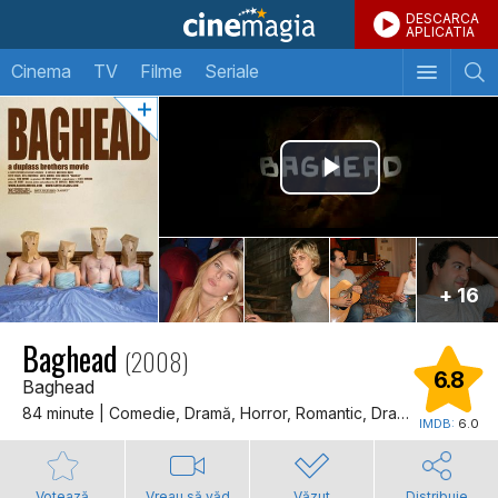
DESCARCA
APLICATIA
Cinema
TV
Filme
Seriale
+ 16
Baghead
(2008)
6.8
Baghead
84 minute | Comedie, Dramă, Horror, Romantic, Dragoste
IMDB:
6.0
Votează
Vreau să văd
Văzut
Distribuie