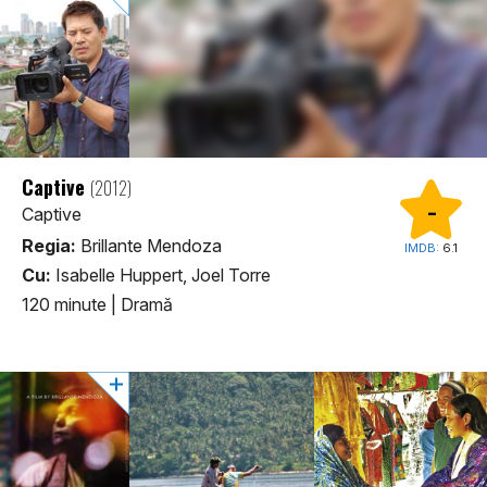
Captive
(2012)
-
Captive
Regia:
Brillante Mendoza
IMDB:
6.1
Cu:
Isabelle Huppert, Joel Torre
120 minute
|
Dramă