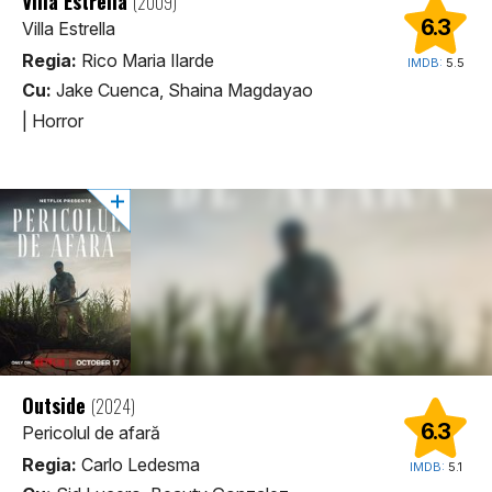
Villa Estrella
(2009)
6.3
Villa Estrella
Regia:
Rico Maria Ilarde
IMDB:
5.5
Cu:
Jake Cuenca, Shaina Magdayao
|
Horror
Outside
(2024)
6.3
Pericolul de afară
Regia:
Carlo Ledesma
IMDB:
5.1