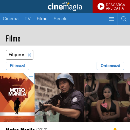
DESCARCA
APLICATIA
Cinema
TV
Filme
Seriale
Filme
Filipine
Filtrează
Ordonează
Metro Manila