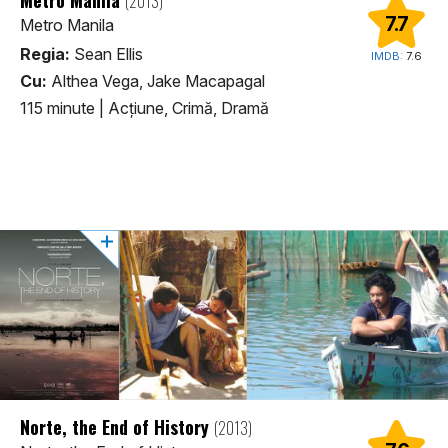
(2013)
7.7
Metro Manila
Regia:
Sean Ellis
IMDB:
7.6
Cu:
Althea Vega, Jake Macapagal
115 minute
|
Acţiune, Crimă, Dramă
Norte, the End of History
(2013)