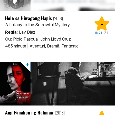
Hele sa Hiwagang Hapis
(2016)
-
A Lullaby to the Sorrowful Mystery
Regia:
Lav Diaz
IMDB:
7.4
Cu:
Piolo Pascual, John Lloyd Cruz
485 minute
|
Aventuri, Dramă, Fantastic
Ang Panahon ng Halimaw
(2018)