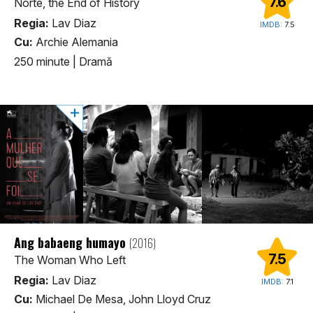
7.6
Norte, the End of History
Regia:
Lav Diaz
IMDB:
7.5
Cu:
Archie Alemania
250 minute
|
Dramă
Ang babaeng humayo
(2016)
7.5
The Woman Who Left
Regia:
Lav Diaz
IMDB:
7.1
Cu:
Michael De Mesa, John Lloyd Cruz