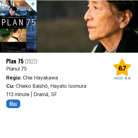
Plan 75
(2022)
6.7
Planul 75
Regia:
Chie Hayakawa
IMDB:
6.6
Cu:
Chieko Baishô, Hayato Isomura
113 minute
|
Dramă, SF
Max