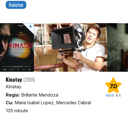
Rakuten
Kinatay
(2009)
7.0
Kinatay
Regia:
Brillante Mendoza
IMDB:
6.5
Cu:
Maria Isabel Lopez, Mercedes Cabral
105 minute