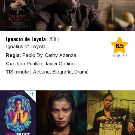
Ignacio de Loyola
(2016)
6.5
Ignatius of Loyola
Regia:
Paolo Dy, Cathy Azanza
IMDB:
5.7
Cu:
Julio Perillán, Javier Godino
118 minute
|
Acţiune, Biografic, Dramă