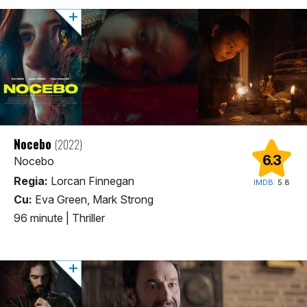
Nocebo
(2022)
6.3
Nocebo
Regia:
Lorcan Finnegan
IMDB:
5.8
Cu:
Eva Green, Mark Strong
96 minute
|
Thriller