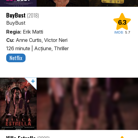
BuyBust
(2018)
6.3
BuyBust
Regia:
Erik Matti
IMDB:
5.7
Cu:
Anne Curtis, Victor Neri
126 minute
|
Acţiune, Thriller
Netflix