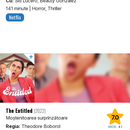
Cu:
Sid Lucero, Beauty Gonzalez
141 minute
|
Horror, Thriller
Netflix
The Entitled
(2022)
7.0
Moștenitoarea surprinzătoare
Regia:
Theodore Boborol
IMDB:
4.1