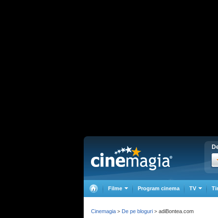
De
Filme
Program cinema
TV
Ti
Cinemagia
De pe bloguri
adiBontea.com
>
>