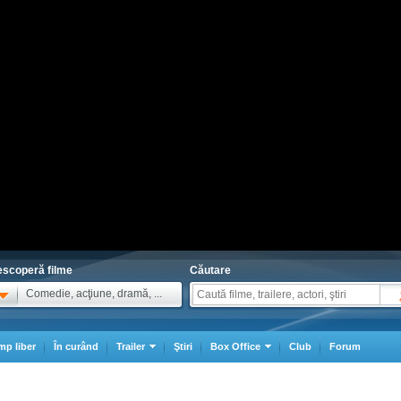
scoperă filme
Căutare
Comedie, acţiune, dramă, ...
mp liber
În curând
Trailer
Ştiri
Box Office
Club
Forum