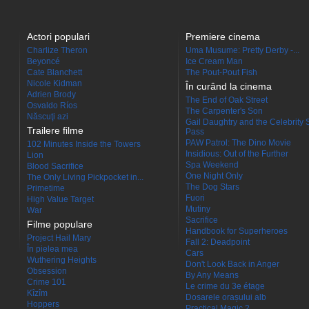
Actori populari
Premiere cinema
Charlize Theron
Uma Musume: Pretty Derby -...
Beyoncé
Ice Cream Man
Cate Blanchett
The Pout-Pout Fish
Nicole Kidman
În curând la cinema
Adrien Brody
The End of Oak Street
Osvaldo Ríos
The Carpenter's Son
Născuţi azi
Gail Daughtry and the Celebrity 
Trailere filme
Pass
PAW Patrol: The Dino Movie
102 Minutes Inside the Towers
Insidious: Out of the Further
Lion
Spa Weekend
Blood Sacrifice
One Night Only
The Only Living Pickpocket in...
The Dog Stars
Primetime
Fuori
High Value Target
Mutiny
War
Sacrifice
Filme populare
Handbook for Superheroes
Project Hail Mary
Fall 2: Deadpoint
În pielea mea
Cars
Wuthering Heights
Don't Look Back in Anger
Obsession
By Any Means
Crime 101
Le crime du 3e étage
Kîzîm
Dosarele orașului alb
Hoppers
Practical Magic 2