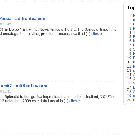
Top
R
 Persia - adiBontea.com
c
0 13:42
09, in De pe NET, Filme, News Prince of Persia: The Sands of time, filmul
 cinematografe anul viitor, premiera romaneasca fiind [...]
citeşte
B
K
B
S
F
K
P
s
©
V
 lumii? - adiBontea.com
B
0 13:41
ate. Splendid trailer, grafica impresionanta, un subiect incitant, “2012” se
L
3 noiembrie 2009 este data lansari in [...]
citeşte