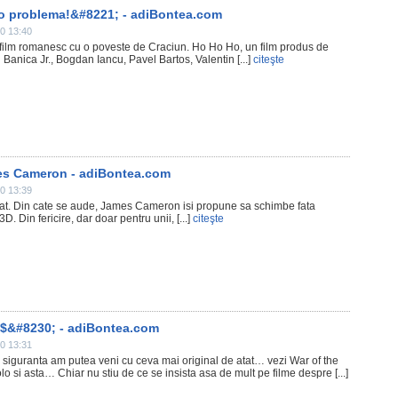
o problema!&#8221; - adiBontea.com
0 13:40
un film romanesc cu o poveste de Craciun. Ho Ho Ho, un film produs de
Banica Jr., Bogdan Iancu, Pavel Bartos, Valentin [...]
citeşte
ames Cameron - adiBontea.com
0 13:39
e ratat. Din cate se aude, James Cameron isi propune sa schimbe fata
D. Din fericire, dar doar pentru unii, [...]
citeşte
0$&#8230; - adiBontea.com
0 13:31
cu siguranta am putea veni cu ceva mai original de atat… vezi War of the
lo si asta… Chiar nu stiu de ce se insista asa de mult pe filme despre [...]