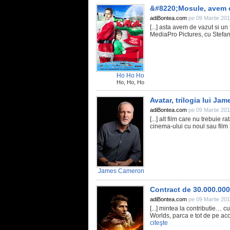
&#8220;Mosule, avem 
adiBontea.com
pe 09 Martie 201
[...] asta avem de vazut si 
MediaPro Pictures, cu Stefan 
Ho Ho Ho
Ho, Ho, Ho
Avatar, trilogia lui J
adiBontea.com
pe 09 Martie 201
[...] alt film care nu trebui
cinema-ului cu noul sau film 3
James Cameron
Contract de 30.000.00
adiBontea.com
pe 09 Martie 201
[...] mintea la contributie… 
Worlds, parca e tot de pe aco
citeşte