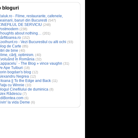
 bloguri
aluk.ro - Filme, restaurante, cafenele,
eainarii, baruri din Bucuresti
(547)
CINEFILUL DE SERVICIU
(248)
Postmodern
(238)
Thoughts about nothing…
(201)
ârfitoarea.ro
(152)
oolhunt.ro - Vezi Bucurestiul cu alti ochi
(93)
log de Carte
(85)
tiri de bine
(40)
ilme, cărţi, optimism.
(40)
Evoluând în România
(32)
appacelu` - The Blog » vince vaughn
(31)
e Ape Tulburi
(18)
orin bogdan's blog
(12)
Alexandru Negrea
(12)
Ioana || To the Edge and Back
(11)
iaţa cu Winnie
(10)
logul Cinefilului de duminica
(8)
Alex Rădescu
(7)
adiBontea.com
(6)
ivin' la vida Deme
(6)