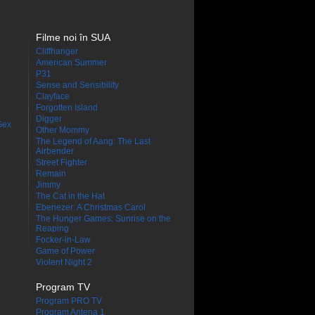
Filme noi în SUA
Cliffhanger
American Summer
P31
Sense and Sensibility
Clayface
Forgotten Island
Digger
Sex
Other Mommy
The Legend of Aang: The Last
Airbender
Street Fighter
Remain
Jimmy
The Cat in the Hat
Ebenezer: A Christmas Carol
The Hunger Games: Sunrise on the
Reaping
Focker-in-Law
Game of Power
Violent Night 2
Program TV
Program PRO TV
Program Antena 1