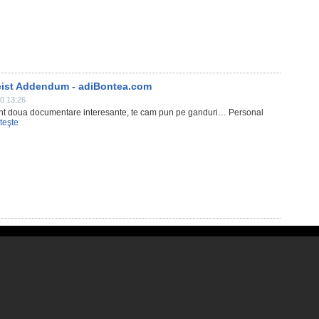
geist Addendum - adiBontea.com
0 13:26
 sunt doua documentare interesante, te cam pun pe ganduri… Personal
iteşte