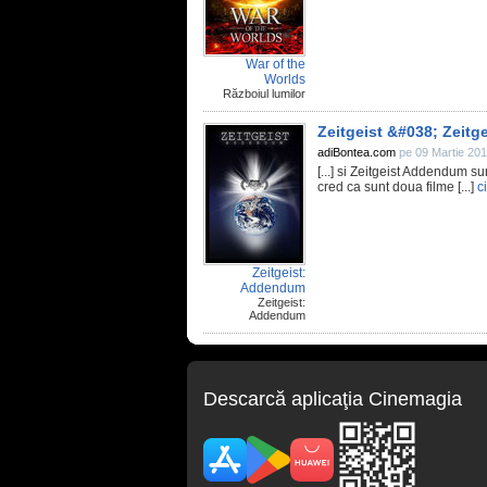
War of the
Worlds
Războiul lumilor
Zeitgeist &#038; Zeit
adiBontea.com
pe 09 Martie 201
[...] si Zeitgeist Addendum
cred ca sunt doua filme [...]
c
Zeitgeist:
Addendum
Zeitgeist:
Addendum
Descarcă aplicaţia Cinemagia