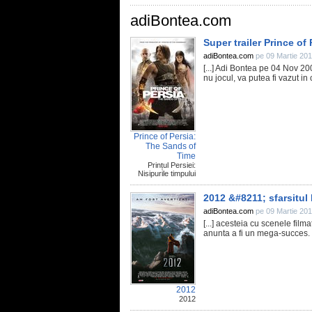
adiBontea.com
Super trailer Prince of
adiBontea.com
pe 09 Martie 201
[...] Adi Bontea pe 04 Nov 20
nu jocul, va putea fi vazut in
Prince of Persia:
The Sands of
Time
Prințul Persiei:
Nisipurile timpului
2012 &#8211; sfarsitul
adiBontea.com
pe 09 Martie 201
[...] acesteia cu scenele film
anunta a fi un mega-succes. 1
2012
2012