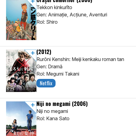
Tekkon kinkurîto
Gen: Animaţie, Acţiune, Aventuri
Rol: Shiro
(2012)
Rurôni Kenshin: Meiji kenkaku roman tan
Gen: Dramă
Rol: Megumi Takani
Netflix
Niji no megami
(2006)
Niji no megami
Rol: Kana Sato