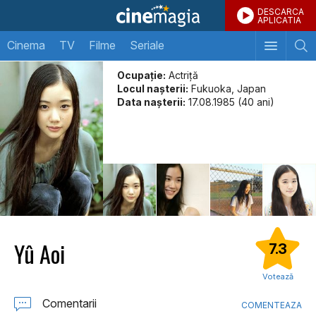
DESCARCA
APLICATIA
Cinema
TV
Filme
Seriale
Ocupație:
Actriţă
Locul naşterii:
Fukuoka, Japan
Data naşterii:
17.08.1985 (40 ani)
Yû Aoi
7.3
Votează
Comentarii
COMENTEAZA