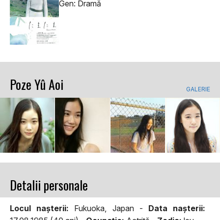
Gen: Dramă
Poze Yû Aoi
GALERIE
Detalii personale
Locul naşterii:
Fukuoka, Japan -
Data naşterii: