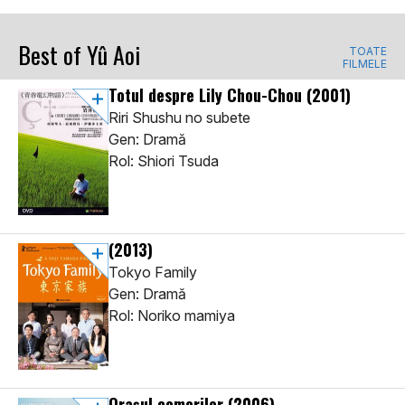
Best of Yû Aoi
TOATE
FILMELE
Totul despre Lily Chou-Chou
(2001)
Riri Shushu no subete
Gen: Dramă
Rol: Shiori Tsuda
(2013)
Tokyo Family
Gen: Dramă
Rol: Noriko mamiya
Orașul comorilor
(2006)