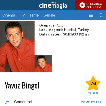
DESCARCA
APLICATIA
Cinema
TV
Filme
Seriale
Ocupație:
Actor
Locul naşterii:
Istanbul, Turkey
Data naşterii:
30.11.1963 (62 ani)
Yavuz Bingol
7.6
Votează
Comentarii
COMENTEAZA