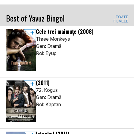
Best of Yavuz Bingol
TOATE
FILMELE
Cele trei maimuțe
(2008)
Three Monkeys
Gen: Dramă
Rol: Eyup
(2011)
72. Kogus
Gen: Dramă
Rol: Kaptan
Istanbul
(2011)