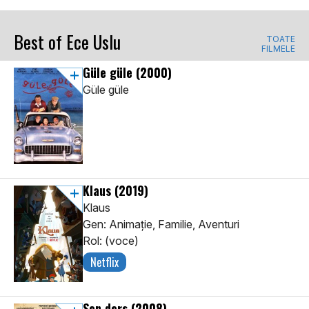
Best of Ece Uslu
TOATE
FILMELE
Güle güle
(2000)
Güle güle
Klaus
(2019)
Klaus
Gen: Animaţie, Familie, Aventuri
Rol: (voce)
Netflix
Son ders
(2008)