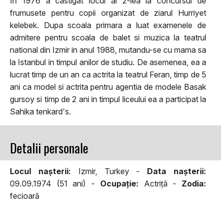
In 1976 a castigat locul al 2-lea la concursul de
frumusete pentru copii organizat de ziarul Hurriyet
kelebek. Dupa scoala primara a luat examenele de
admitere pentru scoala de balet si muzica la teatrul
national din Izmir in anul 1988, mutandu-se cu mama sa
la Istanbul in timpul anilor de studiu. De asemenea, ea a
lucrat timp de un an ca actrita la teatrul Feran, timp de 5
ani ca model si actrita pentru agentia de modele Basak
gursoy si timp de 2 ani in timpul liceului ea a participat la
Sahika tenkard's.
Detalii personale
Locul naşterii:
Izmir, Turkey -
Data naşterii:
09.09.1974 (51 ani) -
Ocupaţie:
Actriţă -
Zodia:
fecioară