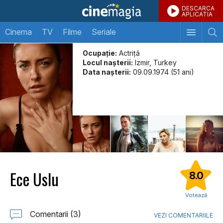
DESCARCA
APLICATIA
Cinema
TV
Filme
Seriale
Ocupație:
Actriţă
Locul naşterii:
Izmir, Turkey
Data naşterii:
09.09.1974 (51 ani)
Ece Uslu
8.0
Votează
Comentarii (3)
VEZI COMENTARIILE