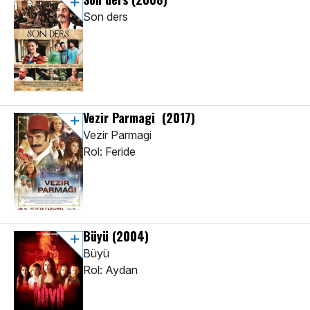
Son ders
Vezir Parmagi
(2017)
Vezir Parmagi
Rol: Feride
Büyü
(2004)
Büyü
Rol: Aydan