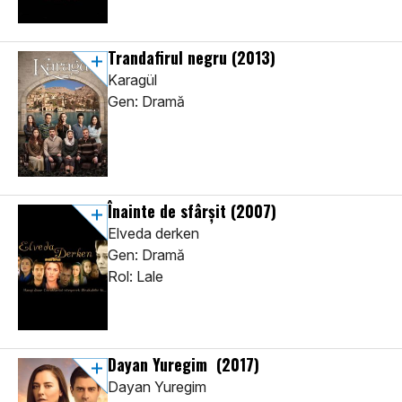
Trandafirul negru
(2013)
Karagül
Gen: Dramă
Înainte de sfârșit
(2007)
Elveda derken
Gen: Dramă
Rol: Lale
Dayan Yuregim
(2017)
Dayan Yuregim