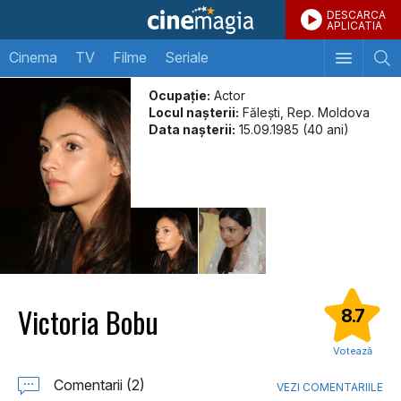
DESCARCA
APLICATIA
Cinema
TV
Filme
Seriale
Ocupație:
Actor
Locul naşterii:
Făleşti, Rep. Moldova
Data naşterii:
15.09.1985 (40 ani)
Victoria Bobu
8.7
Votează
Comentarii (2)
VEZI COMENTARIILE