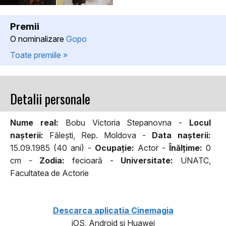
Premii
O nominalizare
Gopo
Toate premiile »
Detalii personale
Nume real:
Bobu Victoria Stepanovna -
Locul
naşterii:
Făleşti, Rep. Moldova -
Data naşterii:
15.09.1985 (40 ani) -
Ocupaţie:
Actor -
Înălţime:
0
cm -
Zodia:
fecioară -
Universitate:
UNATC,
Facultatea de Actorie
Descarca aplicatia Cinemagia
iOS, Android si Huawei