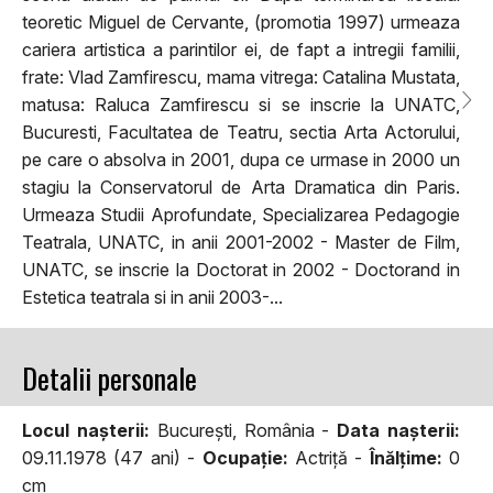
teoretic Miguel de Cervante, (promotia 1997) urmeaza
cariera artistica a parintilor ei, de fapt a intregii familii,
frate: Vlad Zamfirescu, mama vitrega: Catalina Mustata,
matusa: Raluca Zamfirescu si se inscrie la UNATC,
Bucuresti, Facultatea de Teatru, sectia Arta Actorului,
pe care o absolva in 2001, dupa ce urmase in 2000 un
stagiu la Conservatorul de Arta Dramatica din Paris.
Urmeaza Studii Aprofundate, Specializarea Pedagogie
Teatrala, UNATC, in anii 2001-2002 - Master de Film,
UNATC, se inscrie la Doctorat in 2002 - Doctorand in
Estetica teatrala si in anii 2003-...
Detalii personale
Locul naşterii:
București, România -
Data naşterii:
09.11.1978 (47 ani) -
Ocupaţie:
Actriță -
Înălţime:
0
cm