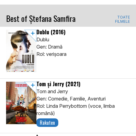
Best of Ștefana Samfira
TOATE
FILMELE
Dublu
(2016)
Dublu
Gen: Dramă
Rol: verișoara
Tom și Jerry
(2021)
Tom and Jerry
Gen: Comedie, Familie, Aventuri
Rol: Linda Perrybottom (voce, limba
română)
Rakuten