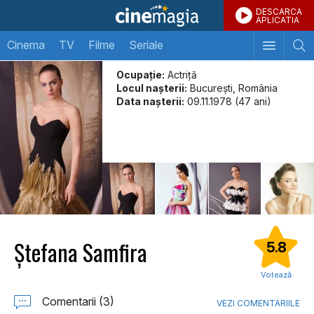
DESCARCA
APLICATIA
Cinema
TV
Filme
Seriale
Ocupație:
Actriță
Locul naşterii:
București, România
Data naşterii:
09.11.1978 (47 ani)
Ștefana Samfira
5.8
Votează
Comentarii (3)
VEZI COMENTARIILE