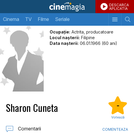
DESCARCA
APLICATIA
Cinema
TV
Filme
Seriale
Ocupație:
Actrita, producatoare
Locul naşterii:
Filipine
Data naşterii:
06.01.1966 (60 ani)
Sharon Cuneta
-
Votează
Comentarii
COMENTEAZA