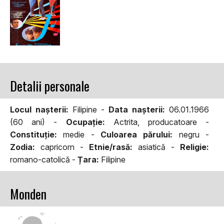
Detalii personale
Locul naşterii:
Filipine -
Data naşterii:
06.01.1966
(60 ani) -
Ocupaţie:
Actrita, producatoare -
Constituţie:
medie -
Culoarea părului:
negru -
Zodia:
capricorn -
Etnie/rasă:
asiatică -
Religie:
romano-catolică -
Țara:
Filipine
Monden