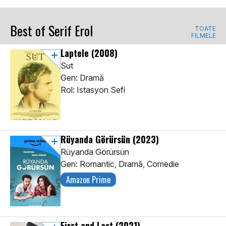
Best of Serif Erol
TOATE
FILMELE
Laptele
(2008)
Sut
Gen: Dramă
Rol: Istasyon Sefi
Rüyanda Görürsün
(2023)
Rüyanda Görürsün
Gen: Romantic, Dramă, Comedie
Amazon Prime
First and Last
(2021)