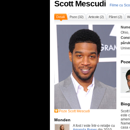
Scott Mescudi
Filme cu Sco
Detalii
Poze (32)
Articole (2)
Păreri (2)
Wi
Nume
Ohio,
Const
părul
Univer
Poze
Biog
Poze Scott Mescudi
Scott
este 
ameri
Monden
Named
A fost / este într-o relaţie cu
casa 
Amanda Bynes
din 2010