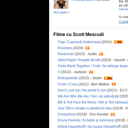
the M
pe al
mai mu
Vezi toate »
A cont
Contri
Filme cu Scott Mescudi
Trap / Capcană misterioasă
(2024)
Knuckles
(2024)
Parachute
(2023) - Justin
Silent Night / Noapte tăcută
(2023) - Vassell
Trolls Band Together / Trolii: Se strânge trupa
X
(2022) - Jackson
Entergalactic
(2022) - Jabari
Crisis / Criza
(2021) - Ben Walker
Don't Look Up / Nu priviți în sus
(2021) - DJ C
We Are Who We Are / Noi, cei adevărați
(2020
Bill & Ted Face the Music / Bill și Ted salveaz
Jexi / Într-o relație cu telefonul meu
(2019) - 
Creepshow
(2019) - Doc Kessler
Drunk Parents / Și bețivi și mincinoși
(2018)
Killing Hasselhoff / Sa moara Hasselhoff!
(201