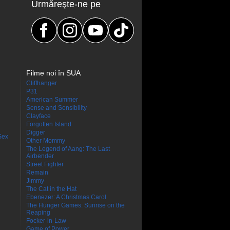
Urmăreşte-ne pe
Filme noi în SUA
Cliffhanger
P31
American Summer
Sense and Sensibility
Clayface
Forgotten Island
Digger
Sex
Other Mommy
The Legend of Aang: The Last
Airbender
Street Fighter
Remain
Jimmy
The Cat in the Hat
Ebenezer: A Christmas Carol
The Hunger Games: Sunrise on the
Reaping
Focker-in-Law
Game of Power