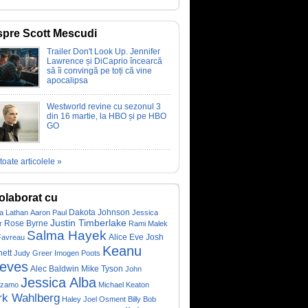
pre Scott Mescudi
Trailer Don't Look Up. Jennifer
Lawrence și DiCaprio încearcă
să îi convingă pe toți că vine
apocalipsa
Westworld revine cu sezonul 3
din 16 martie, la HBO și pe HBO
GO
toate articolele »
olaborat cu
Dakota Johnson
a Lathan
Aaron Paul
Jessica
Justin Timberlake
Rose Byrne
r
Rami Malek
Salma Hayek
Alice Eve
Josh
Favreau
Keanu
nett
Judy Greer
Imogen Poots
eves
Alec Baldwin
Mike Tyson
John
Jessica Alba
izamo
Michael Keaton
rk Wahlberg
Haley Joel Osment
Billy Bob