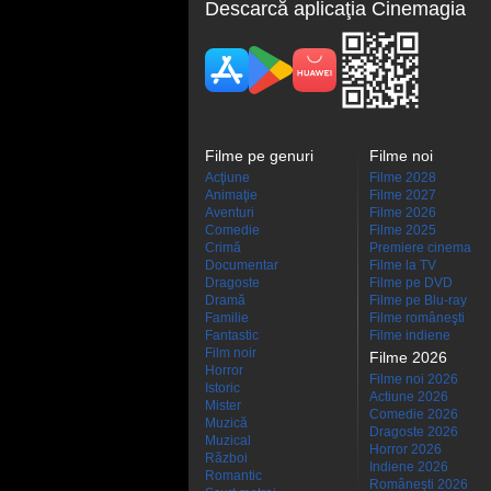
Descarcă aplicaţia Cinemagia
Filme pe genuri
Filme noi
Acţiune
Filme 2028
Animaţie
Filme 2027
Aventuri
Filme 2026
Comedie
Filme 2025
Crimă
Premiere cinema
Documentar
Filme la TV
Dragoste
Filme pe DVD
Dramă
Filme pe Blu-ray
Familie
Filme româneşti
Fantastic
Filme indiene
Film noir
Filme 2026
Horror
Filme noi 2026
Istoric
Actiune 2026
Mister
Comedie 2026
Muzică
Dragoste 2026
Muzical
Horror 2026
Război
Indiene 2026
Romantic
Româneşti 2026