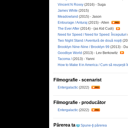
Vincent N Roxxy
(2016) - Suga
James White
(2015)
Meadowland
(2015) - Jason
Entourage / Anturaj
(2015) - Allen
The Ever After
(2014) - (as Kid Cudi)
Need for Speed / Need for Speed: Începuturi
Two Night Stand / Aventură de două nopți
(20
Brooklyn Nine-Nine / Brooklyn 99
(2013) - D
Goodbye World
(2013) - Lev Berkowitz
Tacoma /
(2013) - Yanni
How to Make It in America / Cum să reușești 
Filmografie - scenarist
Entergalactic
(2022)
Filmografie - producător
Entergalactic
(2022)
Părerea ta
Spune-ţi părerea