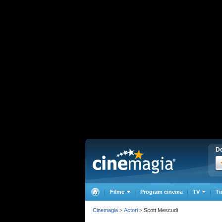
De
Filme
Program cinema
TV
Ti
Cinemagia
Actori
Scott Mescudi
>
>