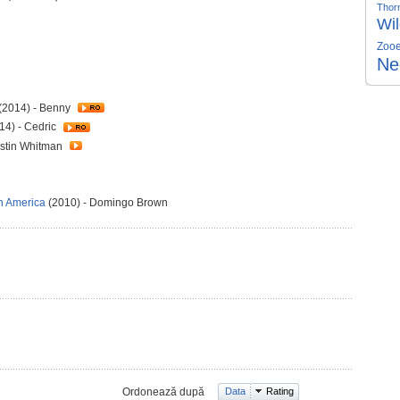
Thor
Wi
Zooe
Ne
(2014) - Benny
14) - Cedric
ustin Whitman
în America
(2010) - Domingo Brown
Ordonează după
Data
Rating