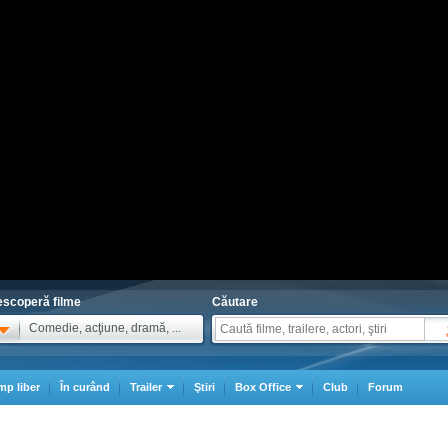
scoperă filme
Căutare
Comedie, acţiune, dramă, ...
mp liber
În curând
Trailer
Ştiri
Box Office
Club
Forum