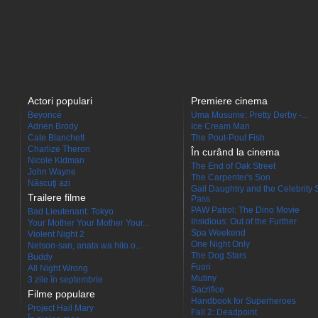
Actori populari
Premiere cinema
Beyoncé
Uma Musume: Pretty Derby -...
Adrien Brody
Ice Cream Man
Cate Blanchett
The Pout-Pout Fish
Charlize Theron
În curând la cinema
Nicole Kidman
The End of Oak Street
John Wayne
The Carpenter's Son
Născuţi azi
Gail Daughtry and the Celebrity 
Trailere filme
Pass
PAW Patrol: The Dino Movie
Bad Lieutenant: Tokyo
Insidious: Out of the Further
Your Mother Your Mother Your...
Spa Weekend
Violent Night 2
One Night Only
Nelson-san, anata wa hito o...
The Dog Stars
Buddy
Fuori
All Night Wrong
Mutiny
3 zile în septembrie
Sacrifice
Filme populare
Handbook for Superheroes
Project Hail Mary
Fall 2: Deadpoint