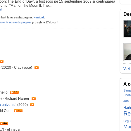
oon: The End of Day", a fost scos pe 15 septembrie 2009 si continuarea
bumul "Man on the Moon II: The...
lt
Des
ribuit la această pagină:
kanibalo
buie la această pagină
şi câştigă DVD-uri!
(2023) - Clay (voce)
Vezi 
A c
Sana
hello
Szoh
) - Richard Harper
Jon 
ă universul
(2020)
Hart
Kid Cudi
Re
Legu
Ma
7) - el însuși