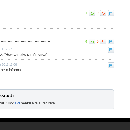
.........................
1
0
...................................................
0
0
11 17:27
O...''How to make it in America''
e 2011 11:06
ne-a informat .
escudi
cat. Click
aici
pentru a te autentifica.