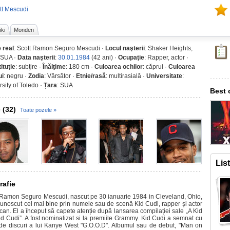
tt Mescudi
ki
Monden
 real
: Scott Ramon Seguro Mescudi ·
Locul naşterii
: Shaker Heights,
 SUA ·
Data naşterii
:
30.01.1984
(42 ani) ·
Ocupaţie
: Rapper, actor ·
ituţie
: subţire ·
Înălţime
: 180 cm ·
Culoarea ochilor
: căprui ·
Culoarea
ui
: negru ·
Zodia
: Vărsător ·
Etnie/rasă
: multirasială ·
Universitate
:
sity of Toledo ·
Țara
: SUA
Best 
 (32)
Toate pozele »
Lis
rafie
 Ramon Seguro Mescudi, nascut pe 30 ianuarie 1984 in Cleveland, Ohio,
cunoscut cel mai bine prin numele sau de scenă Kid Cudi, rapper și actor
can. El a început să capete atenție după lansarea compilației sale „A Kid
 Cudi”. A fost nominalizat si la premiile Grammy. Kid Cudi a semnat cu
de discuri a lui Kanye West "G.O.O.D". Albumul sau de debut, "Man on