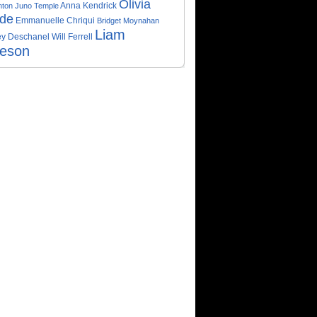
Olivia
Anna Kendrick
nton
Juno Temple
lde
Emmanuelle Chriqui
Bridget Moynahan
Liam
y Deschanel
Will Ferrell
eson