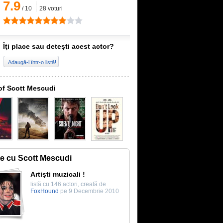
7.9
/
10
28
voturi
Îţi place sau deteşti acest actor?
Adaugă-l într-o listă!
of Scott Mescudi
te cu Scott Mescudi
Artişti muzicali !
listă cu 146 actori, creată de
FoxHound
pe 9 Decembrie 2010