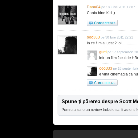
Dana04
pe 18 Iunie 2011 17:07
Canta bine Kid ;) ............................
ooo333
pe 30 Iulie 2011 22:21
In ce film a jucat ? lol........................
gurti
pe 17 septembrie 20
intr-un film facut de HB
ooo333
pe 18 septembri
e vina cinemagia ca nu 
Spune-ţi părerea despre Scott M
Pentru a scrie un review trebuie sa fii autentifi