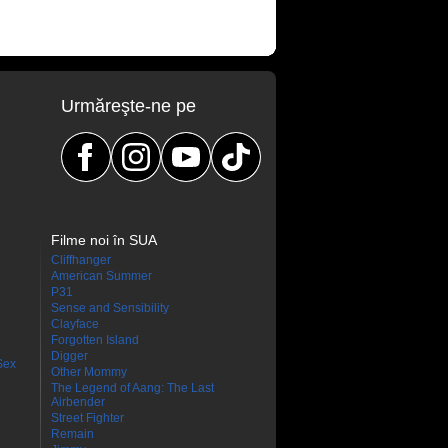
Urmăreşte-ne pe
Filme noi în SUA
Cliffhanger
American Summer
P31
Sense and Sensibility
Clayface
Forgotten Island
Digger
Sex
Other Mommy
The Legend of Aang: The Last
Airbender
Street Fighter
Remain