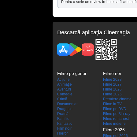
Pentru a scrie un review trebuie sa fii autentifi
Descarcă aplicaţia Cinemagia
Filme pe genuri
Filme noi
Acţiune
Filme 2028
Animaţie
Filme 2027
Aventuri
Filme 2026
Comedie
Filme 2025
Crimă
Premiere cinema
Documentar
Filme la TV
Dragoste
Filme pe DVD
Dramă
Filme pe Blu-ray
Familie
Filme româneşti
Fantastic
Filme indiene
Film noir
Filme 2026
Horror
Filme noi 2026