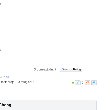
y
y
Ordonează după
Data
Rating
14 13:51
a tinereţe...La mulţi ani !
0
0
 Cheng