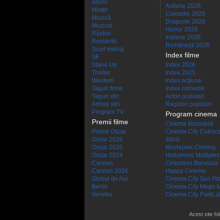
Istoric
Actiune 2026
Mister
Comedie 2026
Muzică
Dragoste 2026
Muzical
Horror 2026
Război
Indiene 2026
Romantic
Româneşti 2026
Scurt metraj
Index filme
SF
Stand Up
Index 2026
Thriller
Index 2025
Western
Index acţiune
Taguri filme
Index comedie
Taguri stiri
Actori populari
Arhiva stiri
Regizori populari
Program TV
Program cinema
Premii filme
Cinema Bucuresti
Premii Oscar
Cinema City Cotroc
Oscar 2026
IMAX
Oscar 2025
Movieplex Cinema
Oscar 2024
Hollywood Multiplex
Cannes
Cineplexx Baneasa
Cannes 2026
Happy Cinema
Globul de Aur
Cinema City Sun Pl
Berlin
Cinema City Mega M
Venetia
Cinema City ParkLa
Acest site fo