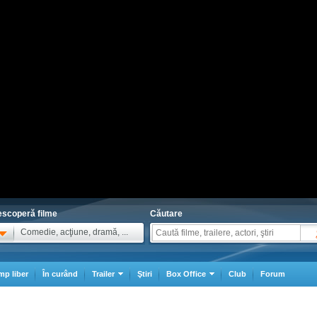
scoperă filme
Căutare
Comedie, acţiune, dramă, ...
mp liber
În curând
Trailer
Ştiri
Box Office
Club
Forum