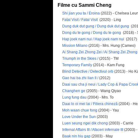
Filme cu Sammi Cheng
Shi jian you ta / Eroina
(2022) - Chelsea Leu
Fatal Visit / Fatal Visit
(2020) - Ling
Dung duk dut gung / Dung duk dut gung
(201
Dong du te gong / Dong du te gong
(2018) -
Hap joek nam nui / Hap joek nam nui
(2017) 
Mission Milano
(2016) - Mrs. Hung (Cameo)
Ai Shang Zei Zhong Zei / Ai Shang Zei Zhong
Triumph in the Skies /
(2015) - TM
Temporary Family
(2014) - Kam Fung
Blind Detective / Detectivul orb
(2013) - Ho 
Gao hai ba zhi lian II /
(2012)
Daai sau cha ji neui / Lady Cop & Papa Croo
Changhen ge
(2005) - Wang Qiyao
Lung fung dau
(2004) - Mrs. To
Daai lo oi mei lai / Filiera chineză
(2004) - He
Moh waan chue fong
(2004) - Yau
Love Under the Sun
(2003)
Luen seung ngei dik chong
(2003) - Carrie
Infernal Affairs III / Afaceri infernale III
(2003) -
Baak nin hiu gap
(2003) - May