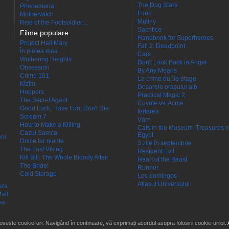
The Dog Stars
Phenomena
Fuori
Motherwitch
Mutiny
Rise of the Footsoldier:...
Sacrifice
Filme populare
Handbook for Superheroes
Project Hail Mary
Fall 2: Deadpoint
În pielea mea
Cars
Wuthering Heights
Don't Look Back in Anger
Obsession
By Any Means
Crime 101
Le crime du 3e étage
Kîzîm
Dosarele orașului alb
Hoppers
Practical Magic 2
The Secret Agent
Coyote vs. Acme
Good Luck, Have Fun, Don't Die
Iertarea
Scream 7
Värn
How to Make a Killing
Cats in the Museum: Treasures o
Cazul Samca
Egypt
eni
Dolce far niente
3 zile în septembrie
The Last Viking
Resident Evil
Kill Bill: The Whole Bloody Affair
Heart of the Beast
The Bride!
Runner
Cold Storage
Los domingos
Atlasul Universului
aza
all
ke
losește cookie-uri. Navigând în continuare, vă exprimați acordul asupra folosirii cookie-urilor.