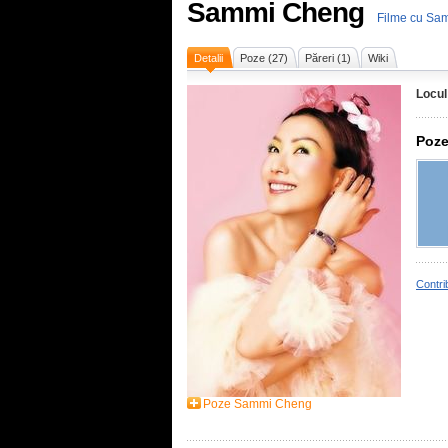
Sammi Cheng
Filme cu Sa
Detalii
Poze (27)
Păreri (1)
Wiki
Locul
Poze
Contri
Poze Sammi Cheng