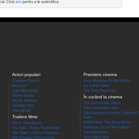
cat. Click
aici
pentru a te autentifica.
Actori populari
Premiere cinema
Charlize Theron
Uma Musume: Pretty Derby -...
Beyoncé
Ice Cream Man
Cate Blanchett
The Pout-Pout Fish
Adrien Brody
În curând la cinema
Nicole Kidman
The End of Oak Street
Osvaldo Ríos
The Carpenter's Son
Născuţi azi
Gail Daughtry and the Celebrity 
Trailere filme
Pass
PAW Patrol: The Dino Movie
Fall 2: Deadpoint
Insidious: Out of the Further
Ha-chan, Shake Your Booty!
Spa Weekend
Star Wars: Visions Presents -...
One Night Only
Big Chicken: A Fast Food...