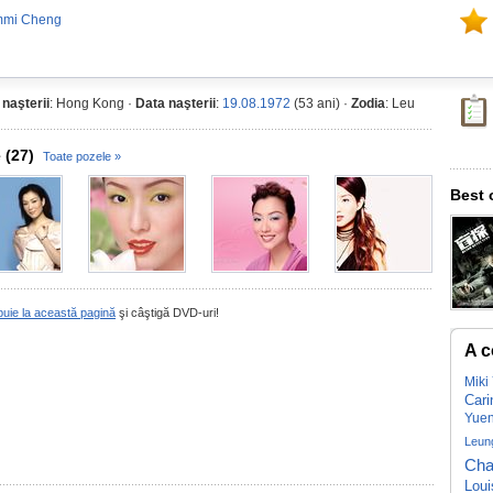
mmi Cheng
 naşterii
: Hong Kong ·
Data naşterii
:
19.08.1972
(53 ani) ·
Zodia
: Leu
 (27)
Toate pozele »
Best 
buie la această pagină
şi câştigă DVD-uri!
A c
Miki
Cari
Yue
Leun
Cha
Loui