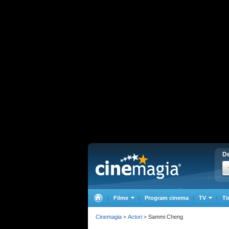
De
Filme
Program cinema
TV
Ti
Cinemagia
Actori
Sammi Cheng
>
>