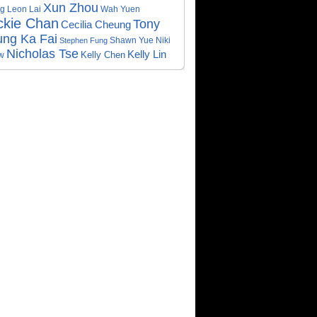
Xun Zhou
ng
Leon Lai
Wah Yuen
ckie Chan
Tony
Cecilia Cheung
ung Ka Fai
Shawn Yue
Stephen Fung
Niki
Nicholas Tse
Kelly Lin
Kelly Chen
w