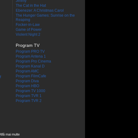
Jimmy
The Cat in the Hat
Ebenezer: A Christmas Carol
The Hunger Games: Sunrise on the
Reaping
Focker-in-Law
Game of Power
Violent Night 2
Program TV
Program PRO TV
Program Antena 1
Program Pro Cinema
Program Kanal D
Program AMC
Program FilmCafe
f
Program Diva
Program HBO
Program TV 1000
Program TVR 1
Program TVR 2
Află mai multe