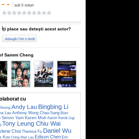
- -
sub 5 voturi
Îţi place sau deteşti acest actor?
Adaugă-l într-o listă!
of Sammi Cheng
olaborat cu
Bingbing Li
Andy Lau
 Yeung
na Lau
Anthony Wong Chau-Sang
Biao
Simon Yam
Karen Mok
n
Aaron Kwok
Gigi
Tony Leung Chiu Wai
g
Daniel Wu
rlene Choi
Theresa Fu
Edison Chen
s Koo
Eric
Ching Wan Lau