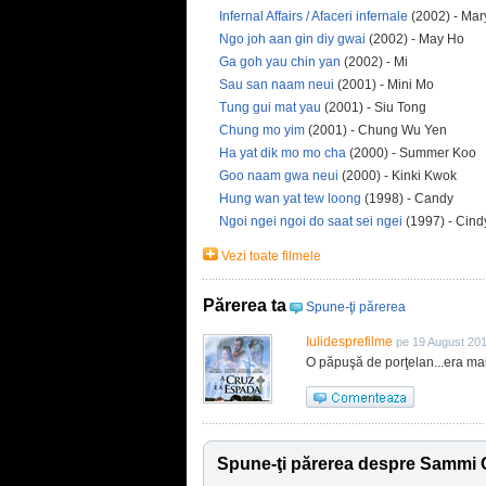
Infernal Affairs / Afaceri infernale
(2002) - Mar
Ngo joh aan gin diy gwai
(2002) - May Ho
Ga goh yau chin yan
(2002) - Mi
Sau san naam neui
(2001) - Mini Mo
Tung gui mat yau
(2001) - Siu Tong
Chung mo yim
(2001) - Chung Wu Yen
Ha yat dik mo mo cha
(2000) - Summer Koo
Goo naam gwa neui
(2000) - Kinki Kwok
Hung wan yat tew loong
(1998) - Candy
Ngoi ngei ngoi do saat sei ngei
(1997) - Cind
Vezi toate filmele
Părerea ta
Spune-ţi părerea
Iulidesprefilme
pe 19 August 20
O păpuşă de porţelan...era mai l
Spune-ţi părerea despre Sammi