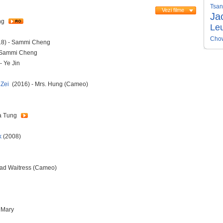
Tsa
Vezi filme
Ja
ng
Le
Cho
8) - Sammi Cheng
 Sammi Cheng
- Ye Jin
 Zei
(2016) - Mrs. Hung (Cameo)
Ka Tung
k
(2008)
ad Waitress (Cameo)
 Mary